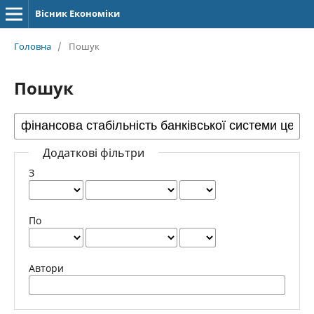
Вісник Економіки
Головна
/
Пошук
Пошук
Додаткові фільтри
З
По
Автори