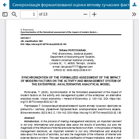
Синхронізація формалізованої оцінки впливу сучасних факторів на діяльність і систему управління підприємством: альтернативна аналітична модель