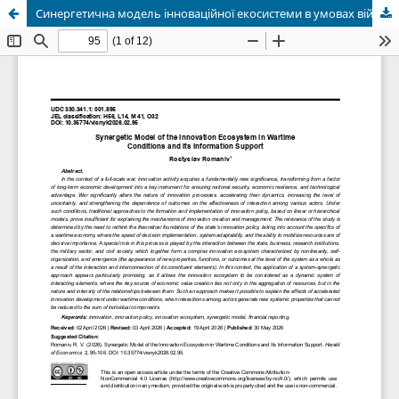
Синергетична модель інноваційної екосистеми в умовах війни та її інформаційне забезпечення