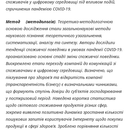
споживачів
у
цифровому
середовищі під впливом подій,
спричинених пандемією COVID-19.
Метод
(методологія)
. Теоретико-методологічною
основою дослідження стали загальнонаукові методи
наукового пізнання: теоретичного узагальнення,
систематизації, аналізу та синтезу. Автори дослідили
тенденції споживчої поведінки в умовах пандемії COVID-19.
проаналізовано основні стадії зміни споживчої поведінки.
Виокремлено етапи переходу компаній до комунікацій зі
споживачами в цифровому середовищі. Визначено, що
піклування про здоров’я та відкритість компанії
(транспарентність бізнесу) є визначальними чинниками,
що формують ступінь довіри до суб’єктів господарювання
у посткризовий період. Наведена коротка статистика
щодо світового споживання продуктів різних сфер,
зокрема виявлена позитивна динаміка зростання кількості
пошукових запитів користувачів Інтернету щодо покупки
продукції в сфері здоров’я. Зроблено порівняння кількості