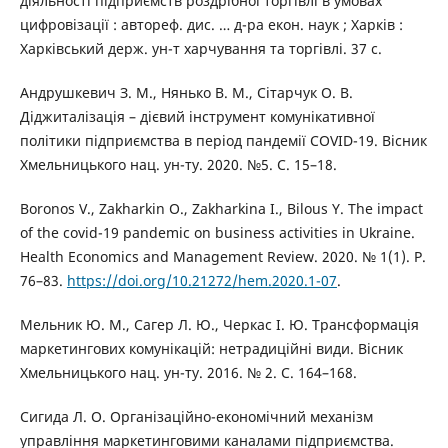
діяльності підприємств роздрібної торгівлі в умовах
цифровізації : автореф. дис. … д-ра екон. наук ; Харків :
Харківський держ. ун-т харчування та торгівлі. 37 с.
Андрушкевич З. М., Нянько В. М., Сітарчук О. В.
Діджиталізація – дієвий інструмент комунікативної
політики підприємства в період пандемії COVID-19. Вісник
Хмельницького нац. ун-ту. 2020. №5. С. 15–18.
Boronos V., Zakharkin O., Zakharkina I., Bilous Y. The impact
of the covid-19 pandemic on business activities in Ukraine.
Health Economics and Management Review. 2020. № 1(1). Р.
76–83.
https://doi.org/10.21272/hem.2020.1-07
.
Мельник Ю. М., Сагер Л. Ю., Черкас І. Ю. Трансформація
маркетингових комунікацій: нетрадиційні види. Вісник
Хмельницького нац. ун-ту. 2016. № 2. С. 164–168.
Сигида Л. О. Організаційно-економічний механізм
управління маркетинговими каналами підприємства.