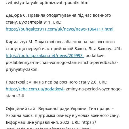
zvitnistyu-ta-yak- optimizuvati-podatki.html
Децюра С. Правила оподаткування під час воєнного
стану. Бухгалтерія 911. URL:
https://buhgalter911.com/uk/news/news-1064117.html
Кирильчук М. Податкові послаблення на час воєнного
стану: що передбачає прийнятий Закон. Ліга Закону. URL:
https://buh.ligazakon.net/news/209993_
podatkov-
poslablennya-na-chas-vonnogo-stanu-shcho-peredbacha-
priynyatiy-zakon
Податкові зміни на період воєнного стану 2.0. URL:
https://eba.com.ua/podatkovi-
zminy-na-period-voyennogo-
stanu-2-0
Офіційний сайт Верховної ради України. Тил працю –
Україна воює: підтримка бізнесу в умовах воєнного сану.
Інформаційне управління. 2022. URL: https://