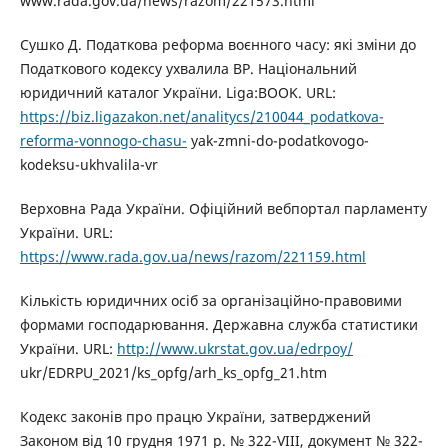
www.rada.gov.ua/news/razom/221573.html
Сушко Д. Податкова реформа воєнного часу: які зміни до
Податкового кодексу ухвалила ВР. Національний
юридичний каталог України. Liga:BOOK. URL:
https://biz.ligazakon.net/analitycs/210044_podatkova-
reforma-vonnogo-chasu-
yak-zmni-do-podatkovogo-
kodeksu-ukhvalila-vr
Верховна Рада України. Офіційний вебпортал парламенту
України. URL:
https://www.rada.gov.ua/news/razom/221159.html
Кількість юридичних осіб за організаційно-правовими
формами господарювання. Державна служба статистики
України. URL:
http://www.ukrstat.gov.ua/edrpoy/
ukr/EDRPU_2021/ks_opfg/arh_ks_opfg_21.htm
Кодекс законів про працю України, затверджений
Законом від 10 грудня 1971 р. № 322-VIII, документ № 322-