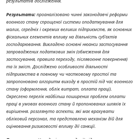
результатів дослідження.
Результати:
проаналізовано чинні законодавчі реформи
воєнного стану спрощеної системи оподаткування для
малих, середніх і окремих великих підприємств, як основних
фіскальних елементів впливу на діяльність суб’єктів
господарювання. Викладено основні нюанси застосування
запроваджених податкових змін (обмеження для
застосування, правила переходу, післявоєнне повернення)
та їх зміст. Досліджено особливості діяльності
підприємства в повному чи частковому простої та
запропоновано алгоритм виходу в простій під час воєнного
стану (оформлення, облік витрат, оплата праці).
Окреслено перелік найбільш поширених проблем оплати
праці в умовах воєнного стану й пропонованих шляхів їх
вирішення. розглянуто аспекти, які має врахувати
обліковий персонал,
та представлено механізм дій для
оцінювання ризиковості впливу дії санкції.