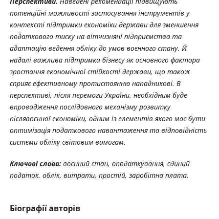
Перспективи.
Наведені рекомендації підвищують
потенційні можливості застосування інструментів у
контексті підтримки економіки держави для зменшення
податкового тиску на вітчизняні підприємства та
адаптацію ведення обліку до умов воєнного стану. Й
надалі важлива підтримка бізнесу як основного
фактора
зростання економічної стійкості держави, що також
сприяє ефективному протистоянню нападникові. В
перспективі, після перемоги України, необхідним буде
впровадження послідовного механізму розвитку
післявоєнної економіки, одним із елементів якого має бути
оптимізація податкового навантаження та відповідність
системи обліку світовим вимогам.
Ключові
слова:
воєнний
стан,
оподаткування,
єдиний
податок,
облік,
витрати,
простій, заробітна плата.
Біографії авторів