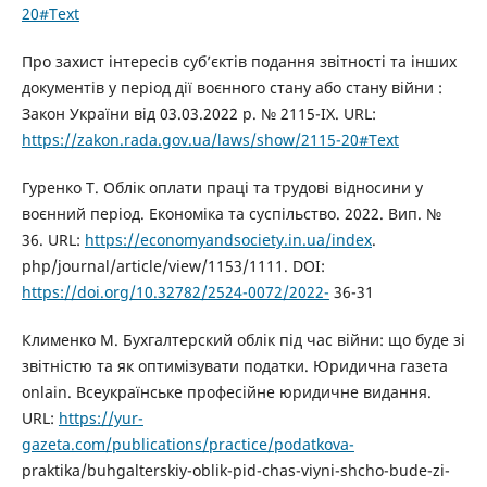
20#Text
Про захист інтересів суб’єктів подання звітності та інших
документів у період дії воєнного стану або стану війни :
Закон України від 03.03.2022 р. № 2115-IX. URL:
https://zakon.rada.gov.ua/laws/show/2115-20#Text
Гуренко Т. Облік оплати праці та трудові відносини у
воєнний період. Економіка та суспільство. 2022. Вип. №
36. URL:
https://economyandsociety.in.ua/index
.
php/journal/article/view/1153/1111. DOI:
https://doi.org/10.32782/2524-0072/2022-
36-31
Клименко М. Бухгалтерский облік під час війни: що буде зі
звітністю та як оптимізувати податки. Юридична газета
onlain. Всеукраїнське професійне юридичне видання.
URL:
https://yur-
gazeta.com/publications/practice/podatkova-
praktika/buhgalterskiy-oblik-pid-chas-viyni-shcho-bude-zi-