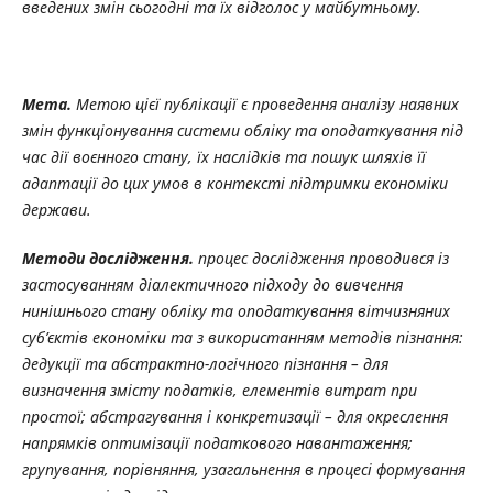
введених змін сьогодні та їх відголос у майбутньому.
Мета.
Метою цієї публікації є проведення аналізу наявних
змін функціонування системи обліку та оподаткування під
час дії воєнного стану, їх наслідків та пошук шляхів її
адаптації до цих умов в контексті підтримки економіки
держави.
Методи дослідження.
процес дослідження проводився із
застосуванням діалектичного підходу до вивчення
нинішнього стану обліку та оподаткування вітчизняних
суб’єктів економіки та з використанням методів пізнання:
дедукції та абстрактно-логічного пізнання – для
визначення змісту податків, елементів витрат при
простої; абстрагування і конкретизації – для окреслення
напрямків оптимізації податкового навантаження;
групування, порівняння, узагальнення в процесі формування