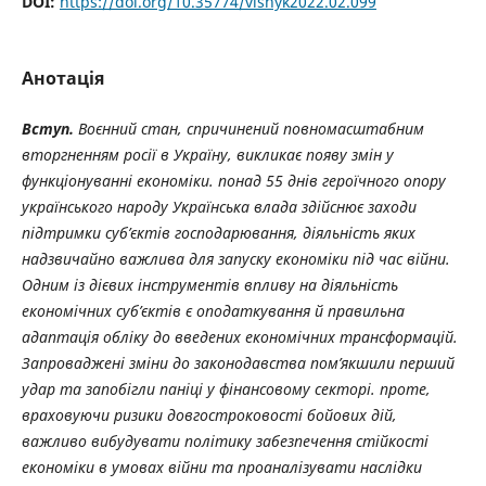
DOI:
https://doi.org/10.35774/visnyk2022.02.099
Анотація
Вступ.
Воєнний стан, спричинений повномасштабним
вторгненням росії в Україну, викликає появу змін у
функціонуванні економіки. понад 55 днів героїчного опору
українського народу Українська влада здійснює заходи
підтримки суб’єктів господарювання, діяльність яких
надзвичайно важлива для запуску економіки під час війни.
Одним із дієвих інструментів впливу на діяльність
економічних суб’єктів є оподаткування й правильна
адаптація обліку до введених економічних трансформацій.
Запроваджені зміни до законодавства пом’якшили перший
удар та запобігли паніці у фінансовому секторі. проте,
враховуючи ризики довгостроковості
бойових дій,
важливо вибудувати політику забезпечення стійкості
економіки в умовах війни та проаналізувати наслідки