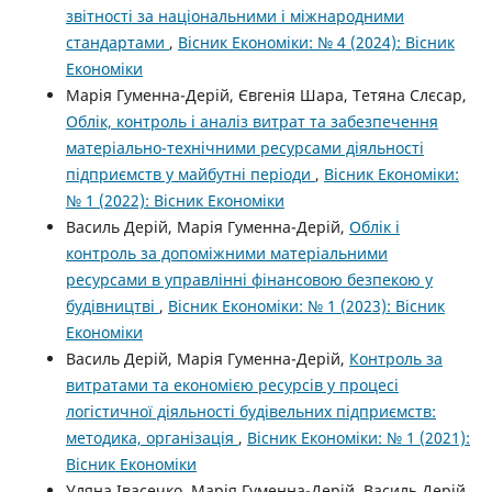
звітності за національними і міжнародними
стандартами
,
Вісник Економіки: № 4 (2024): Вісник
Економіки
Марія Гуменна-Дерій, Євгенія Шара, Тетяна Слєсар,
Облік, контроль і аналіз витрат та забезпечення
матеріально-технічними ресурсами діяльності
підприємств у майбутні періоди
,
Вісник Економіки:
№ 1 (2022): Вісник Економіки
Василь Дерій, Марія Гуменна-Дерій,
Облік і
контроль за допоміжними матеріальними
ресурсами в управлінні фінансовою безпекою у
будівництві
,
Вісник Економіки: № 1 (2023): Вісник
Економіки
Василь Дерій, Марія Гуменна-Дерій,
Контроль за
витратами та економією ресурсів у процесі
логістичної діяльності будівельних підприємств:
методика, організація
,
Вісник Економіки: № 1 (2021):
Вісник Економіки
Уляна Івасечко, Марія Гуменна-Дерій, Василь Дерій,