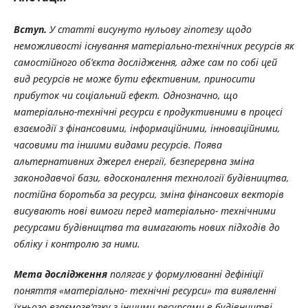
Вступ.
У статті висунуто нульову гіпотезу щодо
неможливості існування матеріально-технічних ресурсів як
самостійного об’єкта дослідження, адже сам по собі цей
вид ресурсів не може бути ефективним, приносити
прибуток чи соціальний ефект. Однозначно, що
матеріально-технічні ресурси є продуктивними в процесі
взаємодії з фінансовими, інформаційними, інноваційними,
часовими та іншими видами ресурсів. Поява
альтернативних джерел енергії, безперервна зміна
законодавчої бази, вдосконалення технології будівництва,
постійна боротьба за ресурси, зміна фінансових векторів
висувають нові вимоги перед матеріально- технічними
ресурсами будівництва та вимагають нових підходів до
обліку і контролю за ними.
Мета дослідження
полягає у формулюванні дефініції
поняття «матеріально- технічні ресурси» та виявленні
їхнього взаємозв’язку з іншими ресурсами в будівництві.