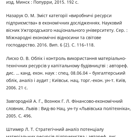
изд. Минск : Попурри, 2015. 192 с.
Назарук О. М. Зміст категорії «виробничі ресурси
підприємства» в економічних дослідженнях. Науковий
вісник Ужгородського національного університету. Сер. :
Міжнародні економічні відносини та світове
господарство. 2016. Вип. 6 (2). С. 116–118.
Лиско О. В. Облік і контроль використання матеріально-
технічних ресурсів у капітальному будівництві : автореф.
дис. … канд. екон. наук : спец. 08.06.04 – бухгалтерський
облік, аналіз і аудит ; Київськ. нац. торг.-екон. ун-т. Київ,
2006. 21 с.
Завгородній А. Г., Вознюк Г. Л. Фінансово-економічний
словник. Львів : Вид-во Нац. ун-ту «Львівська політехніка»,
2005. С. 496.
Штимер Л. Т. Стратегічний аналіз потенціалу
матеріальних ресурсів підприємства : автореф. дис. …