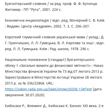
Бухгалтерський словник / за ред. проф. Ф. Ф. Бутинця.
Житомир : ПП “Рута”, 2001. 224 с.
Економічна енциклопедія / відп. ред. Мочерний С. В. Київ
: Видавн. Центр «Академія», 2002. Т. 3. С. 206–207.
Короткий тлумачний словник української мови / уклад.: Д.
Г. Гринчишин, Л. Л. Гумецька, В. Л. Карпова та інші ; відп.
ред. Л. Л. Гумецька. Київ : Рад. школа, 1978. 296 с.
Національне положення (стандарт) бухгалтерського
обліку 1 «Загальні вимоги до фінансової звітності» : Наказ
Міністерства фінансів України № 73 від 07 лютого 2013 р.
Зареєстровано в Міністерстві юстиції України 28 лютого
2013 р. за № 336/22868. URL:
https://zakon.rada.gov.ua/laws/show/z0336-13#Text
(дата
звернення: 30.07.2020).
Кийосаки Р., Флеминг Д., Кийосаки К. Бизнес ХХІ века. 2-е