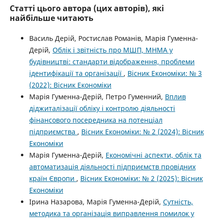
Статті цього автора (цих авторів), які
найбільше читають
Василь Дерій, Ростислав Романів, Марія Гуменна-
Дерій,
Облік і звітність про МШП, МНМА у
будівництві: стандарти відображення, проблеми
ідентифікації та організації
,
Вісник Економіки: № 3
(2022): Вісник Економіки
Марія Гуменна-Дерій, Петро Гуменний,
Вплив
діджиталізації обліку і контролю діяльності
фінансового посередника на потенціал
підприємства
,
Вісник Економіки: № 2 (2024): Вісник
Економіки
Марія Гуменна-Дерій,
Економічні аспекти, облік та
автоматизація діяльності підприємств провідних
країн Європи
,
Вісник Економіки: № 2 (2025): Вісник
Економіки
Ірина Назарова, Марія Гуменна-Дерій,
Сутність,
методика та організація виправлення помилок у