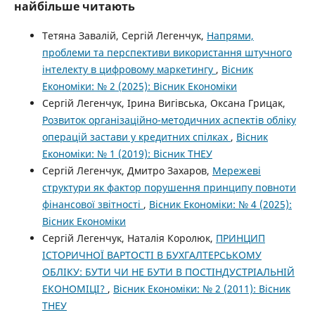
найбільше читають
Тетяна Завалій, Сергій Легенчук,
Напрями,
проблеми та перспективи використання штучного
інтелекту в цифровому маркетингу
,
Вісник
Економіки: № 2 (2025): Вісник Економіки
Сергій Легенчук, Ірина Вигівська, Оксана Грицак,
Розвиток організаційно-методичних аспектів обліку
операцій застави у кредитних спілках
,
Вісник
Економіки: № 1 (2019): Вісник ТНЕУ
Сергій Легенчук, Дмитро Захаров,
Мережеві
структури як фактор порушення принципу повноти
фінансової звітності
,
Вісник Економіки: № 4 (2025):
Вісник Економіки
Сергій Легенчук, Наталія Королюк,
ПРИНЦИП
ІСТОРИЧНОЇ ВАРТОСТІ В БУХГАЛТЕРСЬКОМУ
ОБЛІКУ: БУТИ ЧИ НЕ БУТИ В ПОСТІНДУСТРІАЛЬНІЙ
ЕКОНОМІЦІ?
,
Вісник Економіки: № 2 (2011): Вісник
ТНЕУ