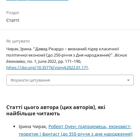
Розділ
Статті
Як цитувати
Чирак, Ірина. “Давид Рікардо – визнаний лідер класичної
політичної економії (до 250-річчя з Дня народження)”.
Вісник
Економіки
, no. 1, June 2022, pp. 171–190,
https://doi.org/10.35774/visnyk2022.01.171
.
Формати цитування
Статті цього автора (цих авторів), які
найбільше читають
Ірина Чирак,
Роберт Оуен: підприємець, економіст-
теоретик і фантаст (до 350-річчя з дня народження)