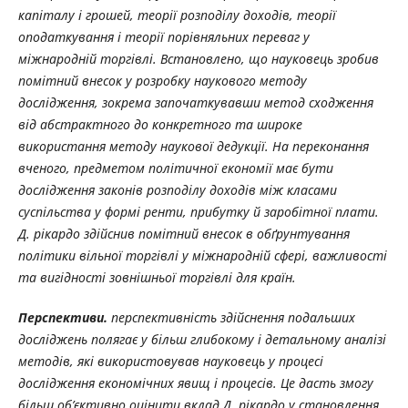
капіталу і грошей, теорії розподілу доходів, теорії
оподаткування і теорії порівняльних переваг у
міжнародній торгівлі. Встановлено, що науковець зробив
помітний внесок у розробку наукового методу
дослідження, зокрема започаткувавши метод сходження
від абстрактного до конкретного та широке
використання методу наукової дедукції. На переконання
вченого, предметом політичної економії має бути
дослідження законів розподілу доходів між класами
суспільства у формі ренти, прибутку й заробітної плати.
Д. рікардо здійснив помітний внесок в обґрунтування
політики вільної торгівлі у міжнародній сфері, важливості
та вигідності зовнішньої торгівлі для країн.
Перспективи.
перспективність здійснення подальших
досліджень полягає у більш глибокому і детальному аналізі
методів, які використовував науковець у процесі
дослідження економічних явищ і процесів. Це дасть змогу
більш об’єктивно оцінити вклад Д. рікардо у становлення