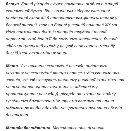
Вступ.
Давид рікардо є дуже помітною особою в історії
економічної думки. Він є визнаним лідером класичної
політичної економії й авторитетним фінансистом як у
Великобританії, так і в Європі у першій половині ХІХ ст.
Його вважають одним із творців трудової теорії
вартості, який довів її до логічного завершення. Вчений
здійснив суттєвий вклад у розробку наукового методу
дослідження економічних явищ.
Мета.
Узагальнити
економічні
погляди
видатного
науковця на економічні явища і процеси, дію економічних
законів, які забезпечують рівновагу ринкової економіки, та
на основні принципи економічного лібералізму.
проаналізувати погляди Д. рікардо на закони розподілу
суспільного багатства між трьома класами та вплив
відомого розподілу доходів на зростання величини обсягів
багатства.
Методи дослідження.
Методологічною основою