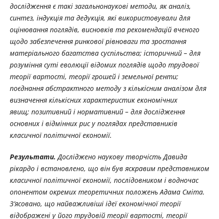
дослідження є такі загальнонаукові методи, як аналіз,
синтез, індукція та дедукція, які використовували для
оцінювання поглядів, висновків та рекомендацій вченого
щодо забезпечення ринкової рівноваги та зростання
матеріального багатства суспільства; історичний – для
розуміння суті еволюції відомих поглядів щодо трудової
теорії вартості, теорії грошей і земельної ренти;
поєднання абстрактного методу з кількісним аналізом для
визначення кількісних характеристик економічних
явищ;
позитивний і нормативний – для дослідження
основних і відмінних рис у поглядах представників
класичної політичної економії.
Результати.
Досліджено наукову творчість Давида
рікардо і встановлено, що він був яскравим представником
класичної політичної економії, послідовником і водночас
опонентом окремих теоретичних положень Адама Сміта.
З’ясовано, що найважливіші ідеї економічної теорії
відображені у його трудовій теорії вартості, теорії