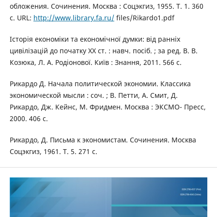
обложения. Сочинения. Москва : Соцэкгиз, 1955. Т. 1. 360
с. URL:
http://www.library.fa.ru/
files/Rikardo1.pdf
Історія економіки та економічної думки: від ранніх
цивілізацій до початку ХХ ст. : навч. посіб. ; за ред. В. В.
Козюка, Л. А. Родіонової. Київ : Знання, 2011. 566 с.
Рикардо Д. Начала политической экономии. Классика
экономической мысли : соч. ; В. Петти, А. Смит, Д.
Рикардо, Дж. Кейнс, М. Фридмен. Москва : ЭКСМО- Пресс,
2000. 406 с.
Рикардо, Д. Письма к экономистам. Сочинения. Москва
Соцэкгиз, 1961. Т. 5. 271 с.