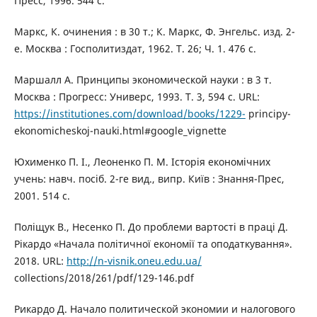
Пресс, 1996. 544 с.
Маркс, К. очинения : в 30 т.; К. Маркс, Ф. Энгельс. изд. 2-
е. Москва : Госполитиздат, 1962. Т. 26; Ч. 1. 476 с.
Маршалл А. Принципы экономической науки : в 3 т.
Москва : Прогресс: Универс, 1993. Т. 3, 594 с. URL:
https://institutiones.com/download/books/1229-
principy-
ekonomicheskoj-nauki.html#google_vignette
Юхименко П. І., Леоненко П. М. Історія економічних
учень: навч. посіб. 2-ге вид., випр. Київ : Знання-Прес,
2001. 514 с.
Поліщук В., Несенко П. До проблеми вартості в праці Д.
Рікардо «Начала політичної економії та оподаткування».
2018. URL:
http://n-visnik.oneu.edu.ua/
collections/2018/261/pdf/129-146.pdf
Рикардо Д. Начало политической экономии и налогового