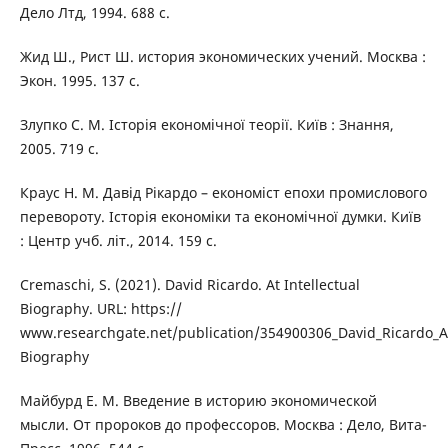
Дело Лтд, 1994. 688 с.
Жид Ш., Рист Ш. история экономических учений. Москва :
Экон. 1995. 137 с.
Злупко С. М. Історія економічної теорії. Київ : Знання,
2005. 719 с.
Краус Н. М. Давід Рікардо – економіст епохи промислового
перевороту. Історія економіки та економічної думки. Київ
: Центр учб. літ., 2014. 159 с.
Cremaschi, S. (2021). David Ricardo. At Intellectual
Biography. URL: https://
www.researchgate.net/publication/354900306_David_Ricardo_An
Biography
Майбурд Е. М. Введение в историю экономической
мысли. От пророков до профессоров. Москва : Дело, Вита-