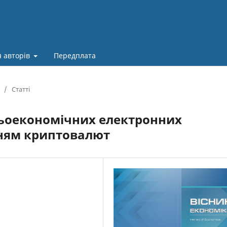
 авторів
Передплата
/
Статті
ньоекономічних електронних
нням криптовалют