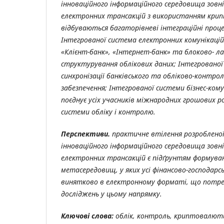
інноваційного інформаційного середовища зовн
електронних трансакцій з використанням кри
відбуваються багаторівневі інтеграційні проц
Інтегрованої система електронних комунікацій
«Клієнт-банк», «Інтернет-банк» та блоково- л
структурування облікових даних; Інтегрованої
синхронізації банківського та обліково-контро
забезпечення; Інтегрованої системи бізнес-кому
поєднує усіх учасників міжнародних грошових р
системи обліку і контролю.
Перспективи.
практичне втілення розробленої
інноваційного інформаційного середовища зовн
електронних трансакцій є підґрунтям формува
метасередовищ, у яких усі фінансово-господарс
винятково в електронному форматі, що потре
досліджень у цьому напрямку.
Ключові слова:
облік, контроль, криптовалюти