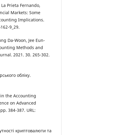
 La Prieta Fernando,
ncial Markets: Some
counting Implications.
6162-9_29.
ung Da-Woon, Jee Eun-
ccounting Methods and
rnal. 2021. 30. 265-302.
рського обліку.
 in the Accounting
rence on Advanced
pp. 384-387. URL:
 сутності криптовалюти та