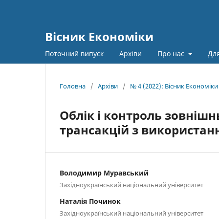
Вісник Економіки
Поточний випуск
Архіви
Про нас
Для
Головна
/
Архіви
/
№ 4 (2022): Вісник Економіки
Облік і контроль зовніш
трансакцій з використа
Володимир Муравський
Західноукраїнський національний університет
Наталія Починок
Західноукраїнський національний університет