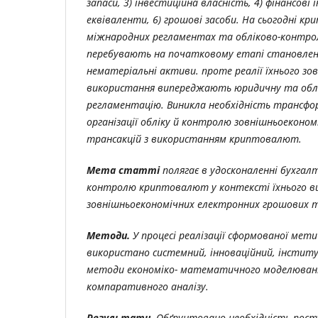
запаси, 3) інвестиційна власність, 4) фінансові
еквіваленти, 6) грошові засоби. На сьогодні к
міжнародних регламентах та обліково-контро
перебувають на початковому етапі становленн
нематеріальні активи. проте реалії їхнього зо
використання випереджають юридичну та обл
регламентацію. Виникла необхідність трансфо
організації обліку й контролю зовнішньоеконо
трансакцій з використанням криптовалют.
Мета статті
полягає в удосконаленні бухгалт
контролю криптовалют у контексті їхнього в
зовнішньоекономічних електронних грошових т
Методи.
У процесі реалізації сформованої мет
використано системний, інноваційний, інститу
методи економіко- математичного моделювання
компаративного аналізу.
Результати.
Обґрунтовано необхідність пост