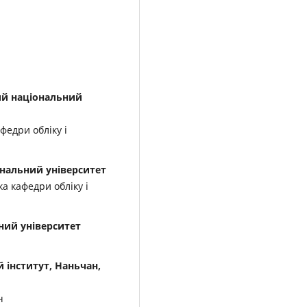
ий національний
федри обліку і
ональний університет
а кафедри обліку і
ний університет
 інститут, Наньчан,
ч