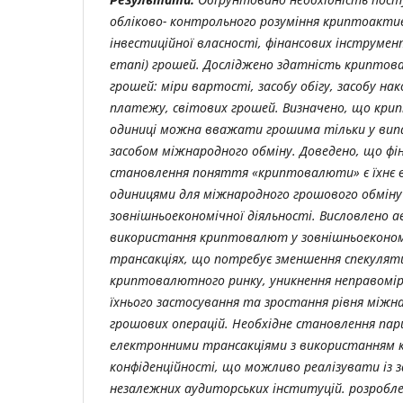
обліково- контрольного розуміння криптоактиві
інвестиційної власності, фінансових інструмен
етапі) грошей. Досліджено здатність криптов
грошей: міри вартості, засобу обігу, засобу нак
платежу, світових грошей. Визначено, що крип
одиниці можна вважати грошима тільки у вип
засобом міжнародного обміну. Доведено, що ф
становлення поняття «криптовалюти» є їхнє 
одиницями для міжнародного грошового обміну 
зовнішньоекономічної діяльності. Висловлено 
використання криптовалют у зовнішньоеконом
трансакціях, що потребує зменшення спекулят
криптовалютного ринку, уникнення неправомірн
їхнього застосування та зростання рівня між
грошових операцій. Необхідне становлення па
електронними трансакціями з використанням
конфіденційності, що можливо реалізувати із 
незалежних аудиторських інституцій. розробле