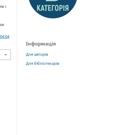
ік і
ник
04.04
Інформація
Для авторів
Для бібліотекарів