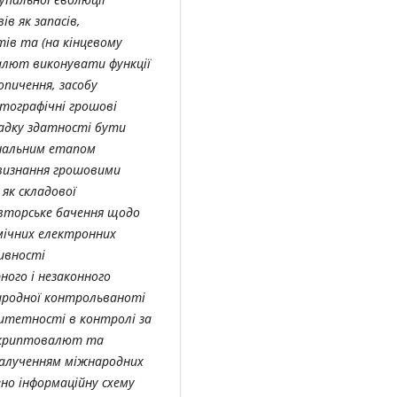
в як запасів,
тів та (на кінцевому
алют виконувати функції
опичення, засобу
тографічні грошові
адку здатності бути
інальним етапом
визнання грошовими
як складової
авторське бачення щодо
ічних електронних
ивності
ого і незаконного
народної контрольваноті
ритетності в контролі за
 криптовалют та
залученням міжнародних
но інформаційну схему