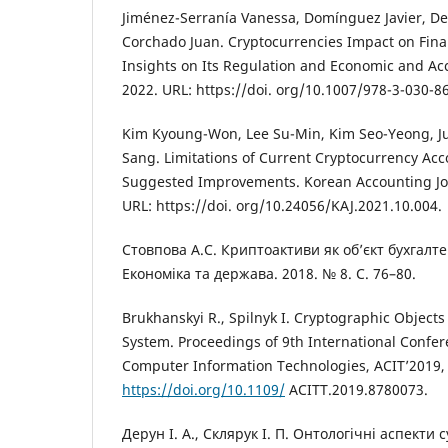
Jiménez-Serranía Vanessa, Domínguez Javier, De
Corchado Juan. Cryptocurrencies Impact on Fina
Insights on Its Regulation and Economic and Ac
2022. URL: https://doi. org/10.1007/978-3-030-8
Kim Kyoung-Won, Lee Su-Min, Kim Seo-Yeong, J
Sang. Limitations of Current Cryptocurrency A
Suggested Improvements. Korean Accounting Jou
URL: https://doi. org/10.24056/KAJ.2021.10.004.
Стовпова А.С. Криптоактиви як об’єкт бухгалте
Економiка та держава. 2018. № 8. С. 76–80.
Brukhanskyi R., Spilnyk I. Cryptographic Objects
System. Proceedings of 9th International Confe
Computer Information Technologies, ACIT’2019, 
https://doi.org/10.1109/
ACITT.2019.8780073.
Дерун І. А., Склярук І. П. Онтологічні аспекти