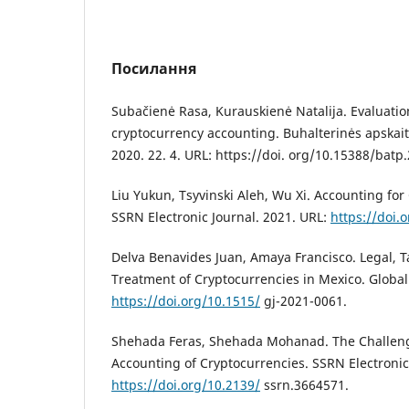
Посилання
Subačienė Rasa, Kurauskienė Natalija. Evaluation
cryptocurrency accounting. Buhalterinės apskaitos
2020. 22. 4. URL: https://doi. org/10.15388/batp
Liu Yukun, Tsyvinski Aleh, Wu Xi. Accounting for
SSRN Electronic Journal. 2021. URL:
https://doi.
Delva Benavides Juan, Amaya Francisco. Legal, 
Treatment of Cryptocurrencies in Mexico. Global 
https://doi.org/10.1515/
gj-2021-0061.
Shehada Feras, Shehada Mohanad. The Challenge
Accounting of Cryptocurrencies. SSRN Electronic
https://doi.org/10.2139/
ssrn.3664571.