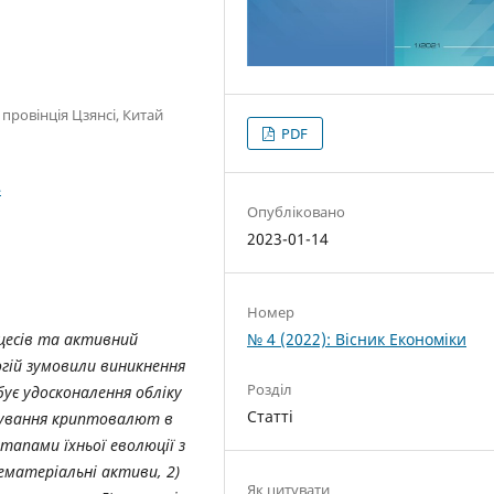
провінція Цзянсі, Китай
PDF
4
Опубліковано
2023-01-14
Номер
оцесів та активний
№ 4 (2022): Вісник Економіки
гій зумовили виникнення
Розділ
є удосконалення обліку
Статті
сування криптовалют в
тапами їхньої еволюції з
ематеріальні активи, 2)
Як цитувати