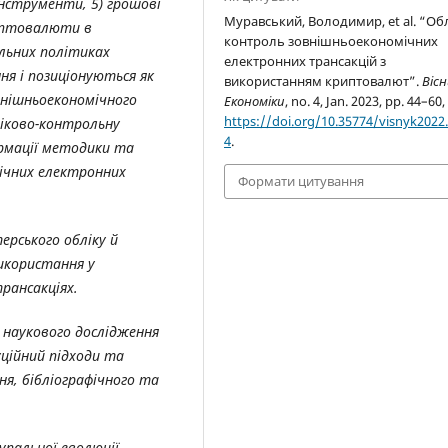
 інструменти, 5) грошові
Муравський, Володимир, et al. “Обл
риптовалюти в
контроль зовнішньоекономічних
льних політиках
електронних трансакцій з
я і позиціонуються як
використанням криптовалют”.
Віс
внішньоекономічного
Економіки
, no. 4, Jan. 2023, pp. 44–60,
https://doi.org/10.35774/visnyk2022.
іково-контрольну
4
.
рмації
методики та
мічних електронних
Формати цитування
ерського обліку й
икористання у
рансакціях.
и наукового дослідження
ційний підходи та
, бібліографічного та
упальної еволюції