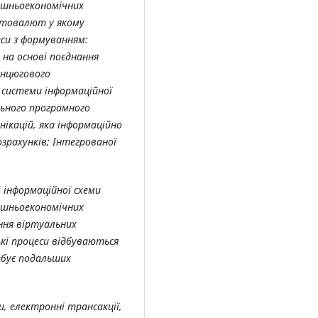
ішньоекономічних
птовалют у якому
еси з формуванням:
 на основі поєднання
анцюгового
 системи інформаційної
льного програмного
нікацій, яка інформаційно
озрахунків; Інтегрованої
 інформаційної схеми
ішньоекономічних
ння віртуальних
ькі процеси відбуваються
бує подальших
, електронні трансакції,