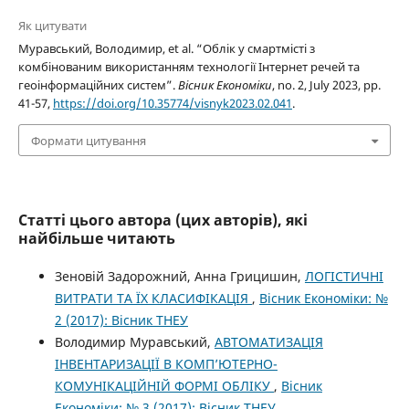
Як цитувати
Муравський, Володимир, et al. “Облік у смартмісті з
комбінованим використанням технології Інтернет речей та
геоінформаційних систем”.
Вісник Економіки
, no. 2, July 2023, pp.
41-57,
https://doi.org/10.35774/visnyk2023.02.041
.
Формати цитування
Статті цього автора (цих авторів), які
найбільше читають
Зеновій Задорожний, Анна Грицишин,
ЛОГІСТИЧНІ
ВИТРАТИ ТА ЇХ КЛАСИФІКАЦІЯ
,
Вісник Економіки: №
2 (2017): Вісник ТНЕУ
Володимир Муравський,
АВТОМАТИЗАЦІЯ
ІНВЕНТАРИЗАЦІЇ В КОМП’ЮТЕРНО-
КОМУНІКАЦІЙНІЙ ФОРМІ ОБЛІКУ
,
Вісник
Економіки: № 3 (2017): Вісник ТНЕУ