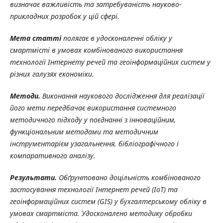
визначає важливість та затребуваність науково-
прикладних розробок у цій сфері.
Мета статті
полягає в удосконаленні обліку у
смартмісті в умовах комбінованого використання
технології Інтернету речей та геоінформаційних систем у
різних галузях економіки.
Методи.
Виконання наукового дослідження для реалізації
його мети передбачає використання системного
методичного підходу у поєднанні з інноваційним,
функціональним методами та методичним
інструментарієм узагальнення, бібліографічного і
компаративного аналізу.
Результати.
Обґрунтовано
доцільність
комбінованого
застосування
технології
Інтернет речей (ІоТ) та
геоінформаційних систем (GIS) у бухгалтерському обліку в
умовах смартміста. Удосконалено методику обробки