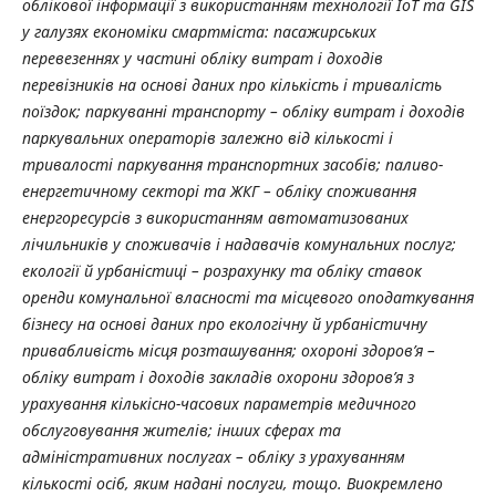
облікової інформації з використанням технології ІоТ та GIS
у галузях економіки смартміста: пасажирських
перевезеннях у частині обліку витрат і доходів
перевізників на основі даних про кількість і тривалість
поїздок; паркуванні транспорту – обліку витрат і доходів
паркувальних операторів залежно від кількості і
тривалості паркування транспортних засобів; паливо-
енергетичному секторі та ЖКГ – обліку споживання
енергоресурсів з використанням автоматизованих
лічильників у споживачів і надавачів комунальних послуг;
екології й урбаністиці – розрахунку та обліку ставок
оренди комунальної власності та місцевого оподаткування
бізнесу на основі даних про екологічну й урбаністичну
привабливість місця розташування;
охороні здоров’я –
обліку витрат і доходів закладів охорони здоров’я з
урахування кількісно-часових параметрів медичного
обслуговування жителів; інших сферах та
адміністративних послугах – обліку з урахуванням
кількості осіб, яким надані послуги, тощо. Виокремлено