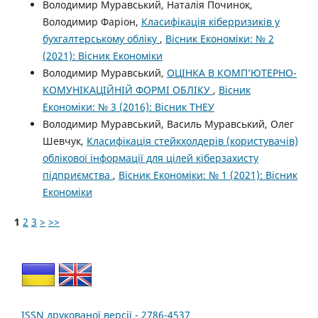
Володимир Муравський, Наталія Починок,
Володимир Фаріон,
Класифікація кіберризиків у
бухгалтерському обліку
,
Вісник Економіки: № 2
(2021): Вісник Економіки
Володимир Муравський,
ОЦІНКА В КОМП’ЮТЕРНО-
КОМУНІКАЦІЙНІЙ ФОРМІ ОБЛІКУ
,
Вісник
Економіки: № 3 (2016): Вісник ТНЕУ
Володимир Муравський, Василь Муравський, Олег
Шевчук,
Класифікація стейкхолдерів (користувачів)
облікової інформації для цілей кіберзахисту
підприємства
,
Вісник Економіки: № 1 (2021): Вісник
Економіки
1
2
3
>
>>
ISSN друкованої версії - 2786-4537