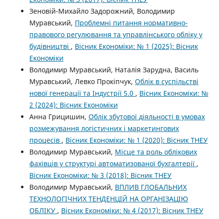
Зеновій-Михайло Задорожний, Володимир
Муравський,
Проблемні питання нормативно-
правового регулювання та управлінського обліку у
будівництві
,
Вісник Економіки: № 1 (2025): Вісник
Економіки
Володимир Муравський, Наталія Зарудна, Василь
Муравський, Левко Прокіпчук,
Облік в суспільстві
нової генерації та Індустрії 5.0
,
Вісник Економіки: №
2 (2024): Вісник Економіки
Анна Грицишин,
Облік збутової діяльності в умовах
розмежування логістичних і маркетингових
процесів
,
Вісник Економіки: № 1 (2020): Вісник ТНЕУ
Володимир Муравський,
Місце та роль облікових
фахівців у структурі автоматизованої бухгалтерії
,
Вісник Економіки: № 3 (2018): Вісник ТНЕУ
Володимир Муравський,
ВПЛИВ ГЛОБАЛЬНИХ
ТЕХНОЛОГІЧНИХ ТЕНДЕНЦІЙ НА ОРГАНІЗАЦІЮ
ОБЛІКУ
,
Вісник Економіки: № 4 (2017): Вісник ТНЕУ