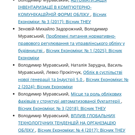
ІНВЕНТАРИЗАЦІЇ В КОМП’ЮТЕРНО-
КОМУНІКАЦІЙНІЙ ФОРМІ ОБЛІКУ
,
Вісник
Економіки: № 3 (2017): Вісник ТНЕУ
Зеновій-Михайло Задорожний, Володимир
Муравський,
Проблемні питання нормативно-
правового регулювання та управлінського обліку у
будівництві
,
Вісник Економіки: № 1 (2025): Вісник
Економіки
Володимир Муравський, Наталія Зарудна, Василь
Муравський, Левко Прокіпчук,
Облік в суспільстві
нової генерації та Індустрії 5.0
,
Вісник Економіки: №
2 (2024): Вісник Економіки
Володимир Муравський,
Місце та роль облікових
фахівців у структурі автоматизованої бухгалтерії
,
Вісник Економіки: № 3 (2018): Вісник ТНЕУ
Володимир Муравський,
ВПЛИВ ГЛОБАЛЬНИХ
ТЕХНОЛОГІЧНИХ ТЕНДЕНЦІЙ НА ОРГАНІЗАЦІЮ
ОБЛІКУ
,
Вісник Економіки: № 4 (2017): Вісник ТНЕУ