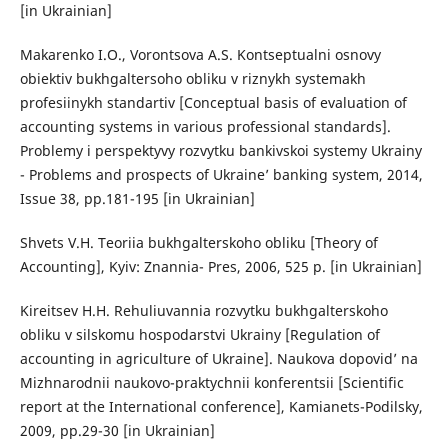
[in Ukrainian]
Makarenko I.O., Vorontsova A.S. Kontseptualni osnovy
obiektiv bukhgaltersoho obliku v riznykh systemakh
profesiinykh standartiv [Conceptual basis of evaluation of
accounting systems in various professional standards].
Problemy i perspektyvy rozvytku bankivskoi systemy Ukrainy
- Problems and prospects of Ukraine’ banking system, 2014,
Issue 38, pp.181-195 [in Ukrainian]
Shvets V.H. Teoriia bukhgalterskoho obliku [Theory of
Accounting], Kyiv: Znannia- Pres, 2006, 525 p. [in Ukrainian]
Kireitsev H.H. Rehuliuvannia rozvytku bukhgalterskoho
obliku v silskomu hospodarstvi Ukrainy [Regulation of
accounting in agriculture of Ukraine]. Naukova dopovid’ na
Mizhnarodnii naukovo-praktychnii konferentsii [Scientific
report at the International conference], Kamianets-Podilsky,
2009, pp.29-30 [in Ukrainian]