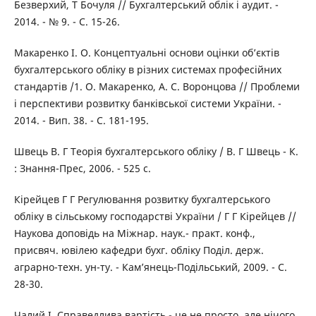
Безверхий, Т Бочуля // Бухгалтерський облік і аудит. -
2014. - № 9. - С. 15-26.
Макаренко І. О. Концептуальні основи оцінки об’єктів
бухгалтерського обліку в різних системах професійних
стандартів /1. О. Макаренко, А. С. Воронцова // Проблеми
і перспективи розвитку банківської системи України. -
2014. - Вип. 38. - С. 181-195.
Швець В. Г Теорія бухгалтерського обліку / В. Г Швець - К.
: Знання-Прес, 2006. - 525 с.
Кірейцев Г Г Регулювання розвитку бухгалтерського
обліку в сільському господарстві України / Г Г Кірейцев //
Наукова доповідь на Міжнар. наук.- практ. конф.,
присвяч. ювілею кафедри бухг. обліку Поділ. держ.
аграрно-техн. ун-ту. - Кам’янець-Подільський, 2009. - С.
28-30.
Чалий І. Справедлива вартість - це не просто, але нічого