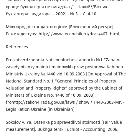
краще бухгалтерія не вигадала /1. Чалий//Вісник
бухгалтера і аудитора. - 2002. - № 5. - С. 4-10.
Міжнародні стандарти оцінки [Електронний ресурс]. -
Режим доступу: http:/ /www. ocenchik.ru/docs/467. html.
References
Pro zatverdzhennia Natsionalnoho standartu №1 “Zahalni
zasady otsinky maina i mainovykh prav: postanova Kabinetu
Ministriv Ukrainy № 1440 vid 10.09.2003 [On Approval of The
National Standard No. 1 “General Principles of Property
Valuation and Property Rights” approved by the Cabinet of
Ministers of Ukraine No. 1440 of 10.09. 2003],
fromttp://zakon4.rada.gov.ua/laws / show / 1440-2003-Mr. -
Legis¬lation Ukraine [in Ukrainian]
Sokolov V. Ya. Otsenka po spravedlivoi stoimosti [Fair value
measurement]. Bukhgalterskii uchiot - Accounting, 2006,