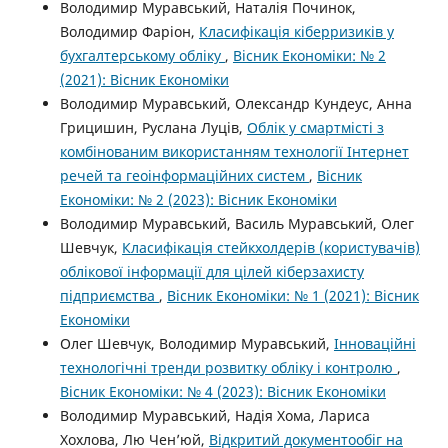
Володимир Муравський, Наталія Починок,
Володимир Фаріон,
Класифікація кіберризиків у
бухгалтерському обліку
,
Вісник Економіки: № 2
(2021): Вісник Економіки
Володимир Муравський, Олександр Кундеус, Анна
Грицишин, Руслана Луців,
Облік у смартмісті з
комбінованим використанням технології Інтернет
речей та геоінформаційних систем
,
Вісник
Економіки: № 2 (2023): Вісник Економіки
Володимир Муравський, Василь Муравський, Олег
Шевчук,
Класифікація стейкхолдерів (користувачів)
облікової інформації для цілей кіберзахисту
підприємства
,
Вісник Економіки: № 1 (2021): Вісник
Економіки
Олег Шевчук, Володимир Муравський,
Інноваційні
технологічні тренди розвитку обліку і контролю
,
Вісник Економіки: № 4 (2023): Вісник Економіки
Володимир Муравський, Надія Хома, Лариса
Хохлова, Лю Чен’юй,
Відкритий документообіг на