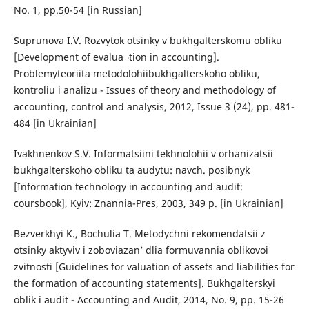
No. 1, pp.50-54 [in Russian]
Suprunova I.V. Rozvytok otsinky v bukhgalterskomu obliku
[Development of evalua¬tion in accounting].
Problemyteoriita metodolohiibukhgalterskoho obliku,
kontroliu i analizu - Issues of theory and methodology of
accounting, control and analysis, 2012, Issue 3 (24), pp. 481-
484 [in Ukrainian]
Ivakhnenkov S.V. Informatsiini tekhnolohii v orhanizatsii
bukhgalterskoho obliku ta audytu: navch. posibnyk
[Information technology in accounting and audit:
coursbook], Kyiv: Znannia-Pres, 2003, 349 p. [in Ukrainian]
Bezverkhyi K., Bochulia T. Metodychni rekomendatsii z
otsinky aktyviv i zoboviazan’ dlia formuvannia oblikovoi
zvitnosti [Guidelines for valuation of assets and liabilities for
the formation of accounting statements]. Bukhgalterskyi
oblik i audit - Accounting and Audit, 2014, No. 9, pp. 15-26