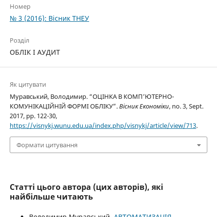
Номер
№ 3 (2016): Вісник ТНЕУ
Розділ
ОБЛІК І АУДИТ
Як цитувати
Муравський, Володимир. “ОЦІНКА В КОМП’ЮТЕРНО-
КОМУНІКАЦІЙНІЙ ФОРМІ ОБЛІКУ”.
Вісник Економіки
, no. 3, Sept.
2017, pp. 122-30,
https://visnykj.wunu.edu.ua/index.php/visnykj/article/view/713
.
Формати цитування
Статті цього автора (цих авторів), які
найбільше читають
Володимир Муравський,
АВТОМАТИЗАЦІЯ