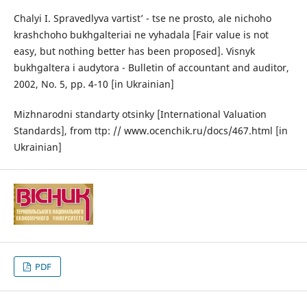
Chalyi I. Spravedlyva vartist’ - tse ne prosto, ale nichoho
krashchoho bukhgalteriai ne vyhadala [Fair value is not
easy, but nothing better has been proposed]. Visnyk
bukhgaltera i audytora - Bulletin of accountant and auditor,
2002, No. 5, pp. 4-10 [in Ukrainian]
Mizhnarodni standarty otsinky [International Valuation
Standards], from ttp: // www.ocenchik.ru/docs/467.html [in
Ukrainian]
PDF