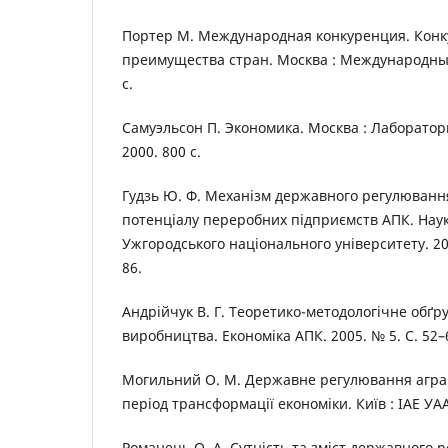
Портер М. Международная конкуренция. Кон
преимущества стран. Москва : Международны
с.
Самуэльсон П. Экономика. Москва : Лаборатор
2000. 800 с.
Гудзь Ю. Ф. Механізм державного регулюванн
потенціалу переробних підприємств АПК. Нау
Ужгородського національного університету. 2017
86.
Андрійчук В. Г. Теоретико-методологічне обґр
виробництва. Економіка АПК. 2005. № 5. С. 52–
Могильний О. М. Державне регулювання агра
період трансформації економіки. Київ : ІАЕ УАА
Романець О. А. Сутність та зміст державного 