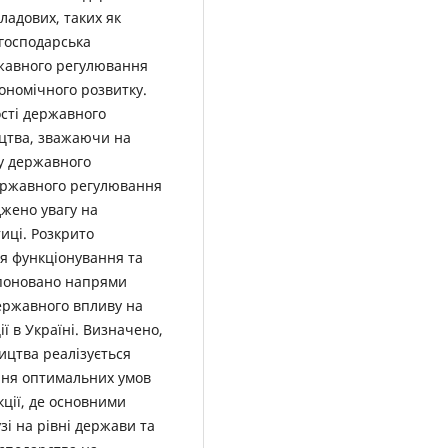
ладових, таких як
огосподарська
ржавного регулювання
кономічного розвитку.
сті державного
цтва, зважаючи на
ву державного
державного регулювання
джено увагу на
иці. Розкрито
я функціонування та
опоновано напрями
ержавного впливу на
ї в Україні. Визначено,
цтва реалізується
ння оптимальних умов
кції, де основними
зі на рівні держави та