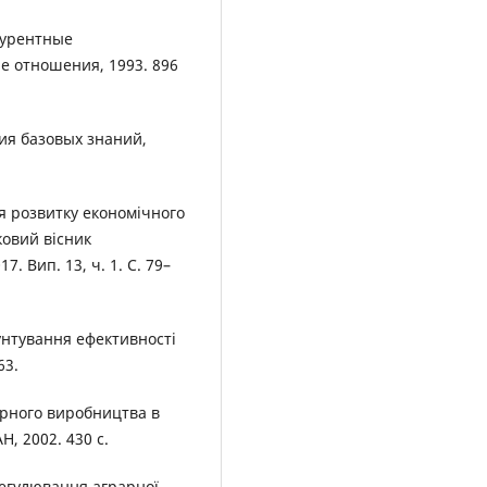
курентные
е отношения, 1993. 896
ия базовых знаний,
я розвитку економічного
ковий вісник
. Вип. 13, ч. 1. С. 79–
унтування ефективності
63.
рного виробництва в
Н, 2002. 430 с.
регулювання аграрної