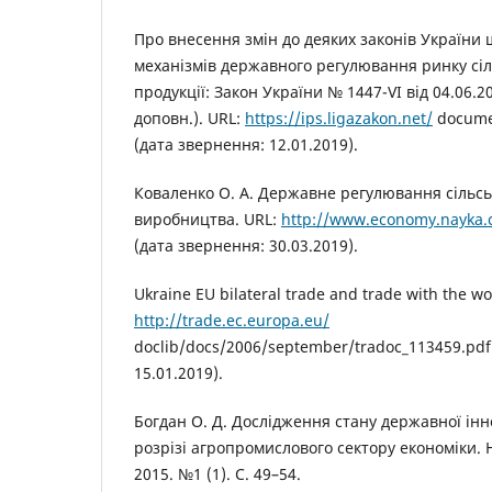
Про внесення змін до деяких законів України
механізмів державного регулювання ринку сіл
продукції: Закон України № 1447-VI від 04.06.20
доповн.). URL:
https://ips.ligazakon.net/
docume
(дата звернення: 12.01.2019).
Коваленко О. А. Державне регулювання сільс
виробництва. URL:
http://www.economy.nayka
(дата звернення: 30.03.2019).
Ukraine EU bilateral trade and trade with the wo
http://trade.ec.europa.eu/
doclib/docs/2006/september/tradoc_113459.pdf
15.01.2019).
Богдан О. Д. Дослідження стану державної інн
розрізі агропромислового сектору економіки. 
2015. №1 (1). С. 49–54.