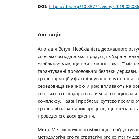
DOI:
https://doi.org/10.35774/visnyk2019.02.03
Анотація
Анотація Вступ. Необхідність державного рег
сільськогосподарської продукції в Україні ви
особливостями, що притаманні галузі, її місце
гарантуванні продовольчої безпеки держави. 
трансформації у функціонуванні внутрішнього
середовища значною мірою впливають на ро
сільського господарства а й усього національ
комплексу. Наявні проблеми суттєво посилюю
трансглобалізаційних процесів, що визначає 
проведеного дослідження.
Мета. Метою наукової публікації є обґрунтува
методологічного та стратегічного контенту д