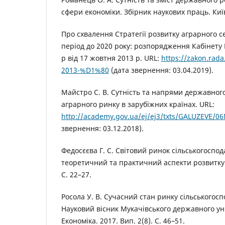
сфери економіки. Збірник наукових праць. Київ,
Про схвалення Стратегії розвитку аграрного с
період до 2020 року: розпорядження Кабінету 
р від 17 жовтня 2013 р. URL:
https://zakon.rad
2013-%D1%80
(дата звернення: 03.04.2019).
Майстро С. В. Сутність та напрями державно
аграрного ринку в зарубіжних країнах. URL:
http://academy.gov.ua/ej/ej3/txts/GALUZEVE/
звернення: 03.12.2018).
Федосєєва Г. С. Світовий ринок сільськогоспод
теоретичний та практичний аспекти розвитку. 
С. 22–27.
Росола У. В. Сучасний стан ринку сільськогосп
Науковий вісник Мукачівського державного уні
Економіка. 2017. Вип. 2(8). С. 46–51.