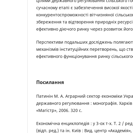
цілями державного регулювання сільського го
сучасному етапі є забезпечення високої якост
конкурентоспроможності вітчизняної сільськог
збереження та відтворення природніх ресурс
ефективно діючого ринку через розвиток його
Перспективи подальших досліджень полягают
механізмів інституційних перетворень, що с
ефективного функціонування ринку сільськогос
Посилання
Патинін М. А. Аграрний сектор економіки Укра
державного регулювання : монографія. Харків 
«Магістр», 2006. 320 с.
Економічна енциклопедія : у 3-ох т-х. Т. 2 / ред
(відп. ред.) та ін. Київ : Вид. центр «Академія»,