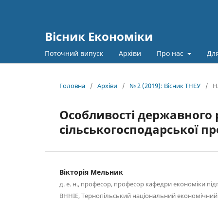
Вісник Економіки
Поточний випуск
Архіви
Про нас
Для
Головна
/
Архіви
/
№ 2 (2019): Вісник ТНЕУ
/
Н
Особливості державного
сільськогосподарської про
Вікторія Мельник
д. е. н., професор, професор кафедри економіки пі
ВННІЕ, Тернопільський національний економічний 