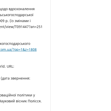
 щодо вдосконалення
ьськогосподарської
09 р. (із змінами і
nt/view/T091447?an=251
ькогосподарського
.com.ua/?op=1&z=1808
rld. URL:
 (дата звернення:
оваційної політики у
Науковий вісник Полісся.