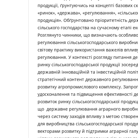
продукції, ґрунтуючись на концепті базових ск
«ринок», «держава», «регулювання», «сільськ
продукція». Обґрунтовано пріоритетність де
сільського господарства на сучасному етапі е
Розглянуто чинники, що визначають особливо
регулювання сільськогосподарського виробни
світову практику використання важелів впли
регулювання. У контексті розгляду питання 
ринку сільськогосподарської продукції зосере
державній інноваційній та інвестиційній політ
стратегічний контент державного регулюванн
розвитку агропромислового комплексу. Запр
удосконалення та підвищення ефективності д
розвиток ринку сільськогосподарської продукці
що державне регулювання аграрного виробни
через систему заходів впливу з метою створе
для виробництва сільськогосподарської проду
векторами розвитку й підтримки аграрної галу