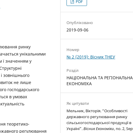
PDF
6
Опубліковано
2019-09-06
улювання ринку
Номер
значається унікальними
№ 2 (2019): Вісник ТНЕУ
м ї значенням у
Структурні
Розділ
 і зовнішнього
НАЦІОНАЛЬНА ТА РЕГІОНАЛЬНА
звиток не лише
ЕКОНОМІКА
ного господарського
ться в умовах
Як цитувати
актуальність
Мельник, Вікторія. “Особливості
державного регулювання ринку
сільськогосподарської продукції в
ння теоретико-
Україні”.
Вісник Економіки
, no. 2, Sep
ержавного регулювання