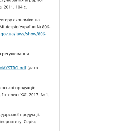
 2011. 104 с.
ектору економіки на
Міністрів України № 806-
a.gov.ua/laws/show/806-
го регулювання
06MAYSTRO.pdf
(дата
арської продукції:
Інтелект ХХІ. 2017. № 1.
одарської продукції.
верситету. Серія: