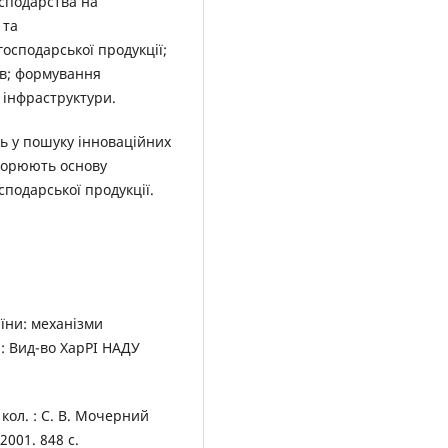
сподарства на
і та
осподарської продукції;
ів; формування
 інфраструктури.
ь у пошуку інноваційних
творюють основу
подарської продукції.
їни: механізми
: Вид-во ХарРІ НАДУ
 кол. : С. В. Мочерний
 2001. 848 с.