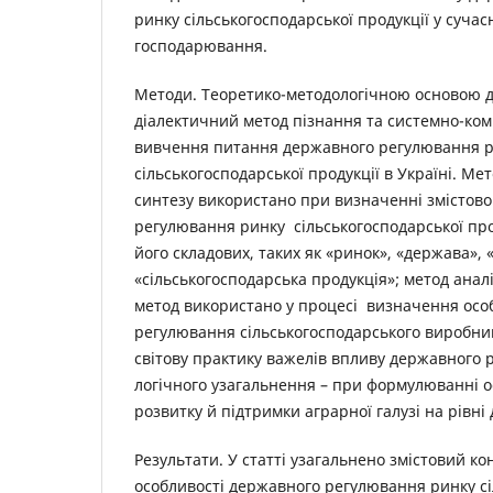
ринку сільськогосподарської продукції у суча
господарювання.
Методи. Теоретико-методологічною основою д
діалектичний метод пізнання та системно-ком
вивчення питання державного регулювання 
сільськогосподарської продукції в Україні. Мет
синтезу використано при визначенні змістово
регулювання ринку сільськогосподарської про
його складових, таких як «ринок», «держава»,
«сільськогосподарська продукція»; метод анал
метод використано у процесі визначення осо
регулювання сільськогосподарського виробни
світову практику важелів впливу державного 
логічного узагальнення – при формулюванні о
розвитку й підтримки аграрної галузі на рівні
Результати. У статті узагальнено змістовий ко
особливості державного регулювання ринку сі