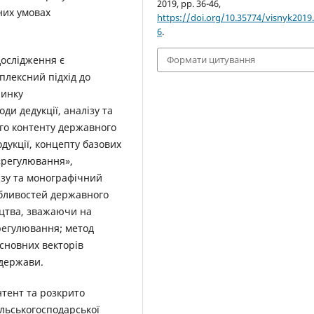
2019, pp. 36-46,
сних умовах
https://doi.org/10.35774/visnyk2019.
6
.
ослідження є
Формати цитування
плексний підхід до
ринку
оди дедукції, аналізу та
го контенту державного
дукції, концепту базових
 «регулювання»,
ізу та монографічний
бливостей державного
цтва, зважаючи на
регулювання; метод
сновних векторів
 держави.
нтент та розкрито
льськогосподарської