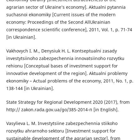
agrarian sector of Ukraine’s economy]. Aktualni pytannia
suchasnoi ekonomiky [Current issues of the modern
economy: Proceedings of the Second AllUkrainian
correspondence scientific conference], 2011, Vol. 1, p. 71-74
[in Ukrainian].
Vakhovych I. M., Denysiuk H. L. Kontseptualni zasady
investytsiinoho zabezpechennia innovatsiinoho rozvytku
rehionu [Conceptual bases of investment support for
innovative development of the region]. Aktualni problemy
ekonomiky – Actual problems of the economy, 2011, No. 1, p.
138-144 [in Ukrainian].
State Strategy for Regional Development 2020 (2017), from
http:// zakon.rada.gov.ua/go/385-2014-п [in English].
Vasylieva L. M. Investytsiine zabezpechennia stiikoho
rozvytku ahrarnoho sektoru [Investment support for
sustainable development of the agrarian sector], from