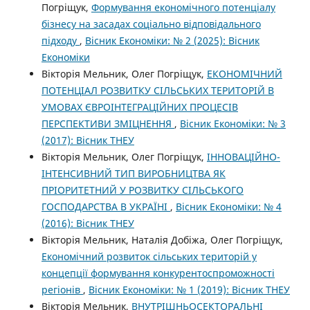
Погріщук,
Формування економічного потенціалу
бізнесу на засадах соціально відповідального
підходу
,
Вісник Економіки: № 2 (2025): Вісник
Економіки
Вікторія Мельник, Олег Погріщук,
ЕКОНОМІЧНИЙ
ПОТЕНЦІАЛ РОЗВИТКУ СІЛЬСЬКИХ ТЕРИТОРІЙ В
УМОВАХ ЄВРОІНТЕГРАЦІЙНИХ ПРОЦЕСІВ
ПЕРСПЕКТИВИ ЗМІЦНЕННЯ
,
Вісник Економіки: № 3
(2017): Вісник ТНЕУ
Вікторія Мельник, Олег Погріщук,
ІННОВАЦІЙНО-
ІНТЕНСИВНИЙ ТИП ВИРОБНИЦТВА ЯК
ПРІОРИТЕТНИЙ У РОЗВИТКУ СІЛЬСЬКОГО
ГОСПОДАРСТВА В УКРАЇНІ
,
Вісник Економіки: № 4
(2016): Вісник ТНЕУ
Вікторія Мельник, Наталія Добіжа, Олег Погріщук,
Економічний розвиток сільських територій у
концепції формування конкурентоспроможності
регіонів
,
Вісник Економіки: № 1 (2019): Вісник ТНЕУ
Вікторія Мельник,
ВНУТРІШНЬОСЕКТОРАЛЬНІ