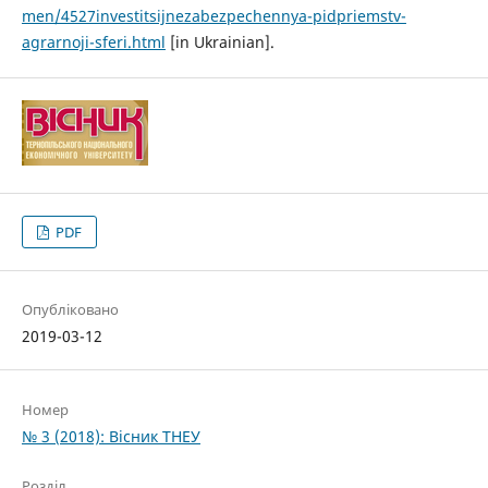
men/4527investitsijnezabezpechennya-pidpriemstv-
agrarnoji-sferi.html
[in Ukrainian].
PDF
Опубліковано
2019-03-12
Номер
№ 3 (2018): Вісник ТНЕУ
Розділ