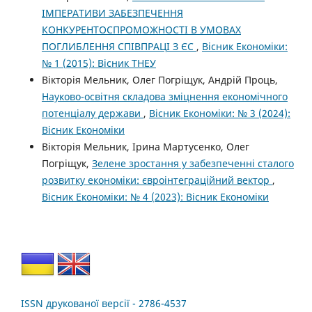
ІМПЕРАТИВИ ЗАБЕЗПЕЧЕННЯ
КОНКУРЕНТОСПРОМОЖНОСТІ В УМОВАХ
ПОГЛИБЛЕННЯ СПІВПРАЦІ З ЄС
,
Вісник Економіки:
№ 1 (2015): Вісник ТНЕУ
Вікторія Мельник, Олег Погріщук, Андрій Проць,
Науково-освітня складова зміцнення економічного
потенціалу держави
,
Вісник Економіки: № 3 (2024):
Вісник Економіки
Вікторія Мельник, Ірина Мартусенко, Олег
Погріщук,
Зелене зростання у забезпеченні сталого
розвитку економіки: євроінтеграційний вектор
,
Вісник Економіки: № 4 (2023): Вісник Економіки
ISSN друкованої версії - 2786-4537