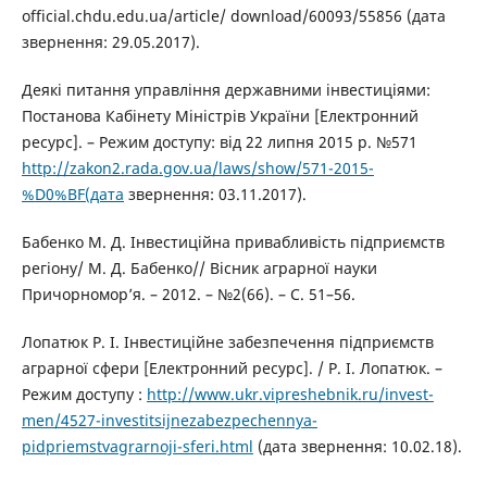
official.chdu.edu.ua/article/ download/60093/55856 (дата
звернення: 29.05.2017).
Деякі питання управління державними інвестиціями:
Постанова Кабінету Міністрів України [Електронний
ресурс]. – Режим доступу: від 22 липня 2015 р. №571
http://zakon2.rada.gov.ua/laws/show/571-2015-
%D0%BF(дата
звернення: 03.11.2017).
Бабенко М. Д. Інвестиційна привабливість підприємств
регіону/ М. Д. Бабенко// Вісник аграрної науки
Причорномор’я. – 2012. – №2(66). – С. 51–56.
Лопатюк Р. І. Інвестиційне забезпечення підприємств
аграрної сфери [Електронний ресурс]. / Р. І. Лопатюк. –
Режим доступу :
http://www.ukr.vipreshebnik.ru/invest-
men/4527-investitsijnezabezpechennya-
pidpriemstvagrarnoji-sferi.html
(дата звернення: 10.02.18).