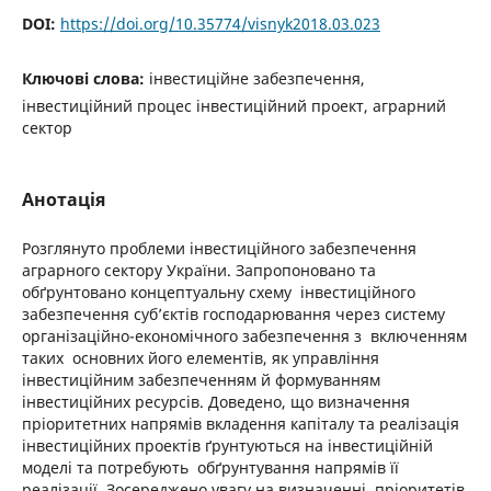
DOI:
https://doi.org/10.35774/visnyk2018.03.023
Ключові слова:
інвестиційне забезпечення,
інвестиційний процес інвестиційний проект, аграрний
сектор
Анотація
Розглянуто проблеми інвестиційного забезпечення
аграрного сектору України. Запропоновано та
обґрунтовано концептуальну схему інвестиційного
забезпечення суб’єктів господарювання через систему
організаційно-економічного забезпечення з включенням
таких основних його елементів, як управління
інвестиційним забезпеченням й формуванням
інвестиційних ресурсів. Доведено, що визначення
пріоритетних напрямів вкладення капіталу та реалізація
інвестиційних проектів ґрунтуються на інвестиційній
моделі та потребують обґрунтування напрямів її
реалізації. Зосереджено увагу на визначенні пріоритетів