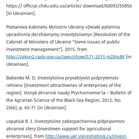
https:// official.chdu.edu.ua/article/ download/60093/55856
[in Ukrainian].
Postanova Kabinetu Ministriv Ukrainy «Deiaki pytannia
upravlinnia derzhavnymy investytsiiamy» [Resolution of the
Cabinet of Ministers of Ukraine “Some issues of public
investment management”]. 2015, from
http://zakon2.rada.gov.ua/laws/show/571-2015-%D0%BF
[in
Ukrainian].
Babenko M. D. Investytsiina pryvablyvist pidpryiemstv
rehionu [Investment attractivenes of enterprises of the
region]. Visnyk ahrarnoi nauky Prychornomor’ia – Bulletin of
the Agrarian Science of the Black Sea Region, 2012, No.
2(66), p. 65-71 [in Ukrainian].
Lopatiuk R. I. Investytsiine zabezpechennia pidpryiemstv
ahrarnoi sfery [Investmen support for agricultural
enterprises], from
http://www.ukr.vipreshebnik.ru/invest-