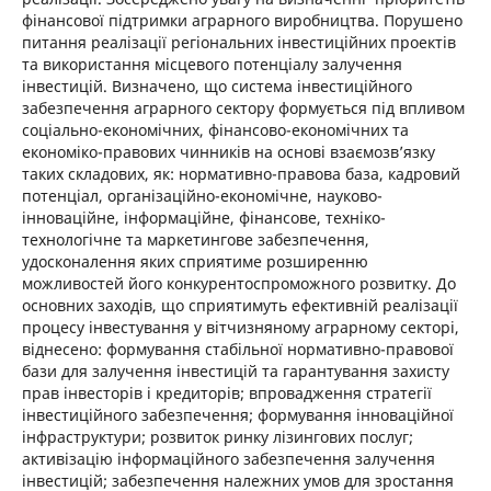
фінансової підтримки аграрного виробництва. Порушено
питання реалізації регіональних інвестиційних проектів
та використання місцевого потенціалу залучення
інвестицій. Визначено, що система інвестиційного
забезпечення аграрного сектору формується під впливом
соціально-економічних, фінансово-економічних та
економіко-правових чинників на основі взаємозв’язку
таких складових, як: нормативно-правова база, кадровий
потенціал, організаційно-економічне, науково-
інноваційне, інформаційне, фінансове, техніко-
технологічне та маркетингове забезпечення,
удосконалення яких сприятиме розширенню
можливостей його конкурентоспроможного розвитку. До
основних заходів, що сприятимуть ефективній реалізації
процесу інвестування у вітчизняному аграрному секторі,
віднесено: формування стабільної нормативно-правової
бази для залучення інвестицій та гарантування захисту
прав інвесторів і кредиторів; впровадження стратегії
інвестиційного забезпечення; формування інноваційної
інфраструктури; розвиток ринку лізингових послуг;
активізацію інформаційного забезпечення залучення
інвестицій; забезпечення належних умов для зростання