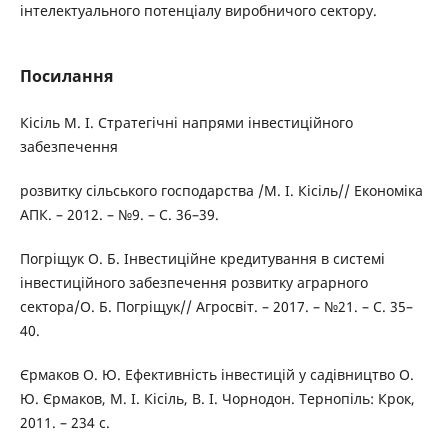
інтелектуального потенціалу виробничого сектору.
Посилання
Кісіль М. І. Стратегічні напрями інвестиційного
забезпечення
розвитку сільського господарства /М. І. Кісіль// Економіка
АПК. – 2012. – №9. – C. 36–39.
Погріщук О. Б. Інвестиційне кредитування в системі
інвестиційного забезпечення розвитку аграрного
сектора/О. Б. Погріщук// Агросвіт. – 2017. – №21. – С. 35–
40.
Єрмаков О. Ю. Ефективність інвестицій у садівництво О.
Ю. Єрмаков, М. І. Кісіль, В. І. Чорнодон. Тернопіль: Крок,
2011. – 234 с.