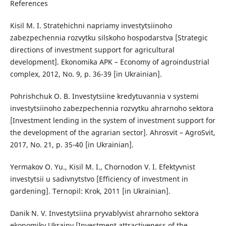
References
Kisil M. I. Stratehichni napriamy investytsiinoho
zabezpechennia rozvytku silskoho hospodarstva [Strategic
directions of investment support for agricultural
development]. Ekonomika APK – Economy of agroindustrial
complex, 2012, No. 9, p. 36-39 [in Ukrainian].
Pohrishchuk O. B. Investytsiine kredytuvannia v systemi
investytsiinoho zabezpechennia rozvytku ahrarnoho sektora
[Investment lending in the system of investment support for
the development of the agrarian sector]. Ahrosvit – AgroSvit,
2017, No. 21, p. 35-40 [in Ukrainian].
Yermakov O. Yu., Kisil M. I., Chornodon V. I. Efektyvnist
investytsii u sadivnytstvo [Efficiency of investment in
gardening]. Ternopil: Krok, 2011 [in Ukrainian].
Danik N. V. Investytsiina pryvablyvist ahrarnoho sektora
ekonomiky Ukrainy [Investment attractiveness of the