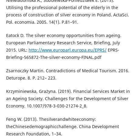
Niewiadomska A., Sobolewska-Poniedziałek E. (2015).
Utilising the professional potential of the elderly in the
process of construction of silver economy in Poland. ActaSci.
Pol. economia. 2005. 14(1). P.81–91.
Eatock D. The silver economy opportunities from ageing.
European Parliamentary Research Service, Briefing, July
2015. URL:
http://www.europarl.europa.eu/EPRS/
EPRS-
Briefing-565872-The-silver-economy-FINAL.pdf
Zsarnoczky Martin. Contradictions of Medical Tourism. 2016.
Deturope. 8. P. 212– 223.
Krzyminiewska, Grażyna. (2019). Financial Services Market in
an Ageing Society. Challenges for the Development of Silver
Economy. 10.1007/978-3-030-21274-2_8.
Feng W. (2013). Thesilverandwhiteeconomy:
theChinesedemographicchallenge. China Development
Research Foundation, 1–34.