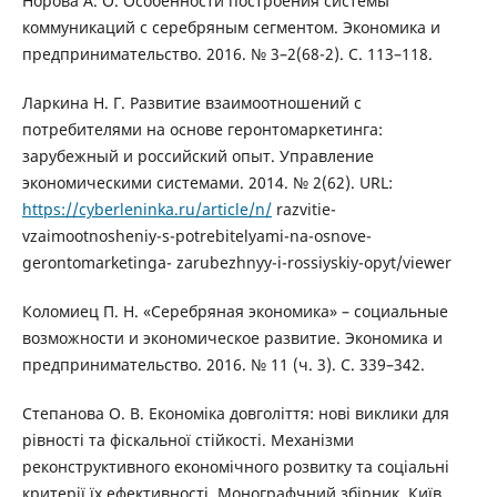
Норова А. О. Особенности построения системы
коммуникаций с серебряным сегментом. Экономика и
предпринимательство. 2016. № 3–2(68-2). С. 113–118.
Ларкина Н. Г. Развитие взаимоотношений с
потребителями на основе геронтомаркетинга:
зарубежный и российский опыт. Управление
экономическими системами. 2014. № 2(62). URL:
https://cyberleninka.ru/article/n/
razvitie-
vzaimootnosheniy-s-potrebitelyami-na-osnove-
gerontomarketinga- zarubezhnyy-i-rossiyskiy-opyt/viewer
Коломиец П. Н. «Серебряная экономика» – социальные
возможности и экономическое развитие. Экономика и
предпринимательство. 2016. № 11 (ч. 3). С. 339–342.
Степанова О. В. Економіка довголіття: нові виклики для
рівності та фіскальної стійкості. Механізми
реконструктивного економічного розвитку та соціальні
критерії їх ефективності. Монографчний збірник. Київ,