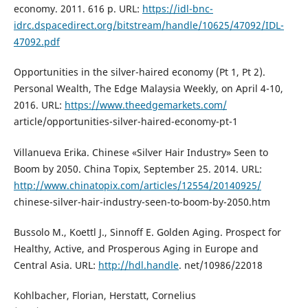
economy. 2011. 616 p. URL:
https://idl-bnc-
idrc.dspacedirect.org/bitstream/handle/10625/47092/IDL-
47092.pdf
Opportunities in the silver-haired economy (Pt 1, Pt 2).
Personal Wealth, The Edge Malaysia Weekly, on April 4-10,
2016. URL:
https://www.theedgemarkets.com/
article/opportunities-silver-haired-economy-pt-1
Villanueva Erika. Chinese «Silver Hair Industry» Seen to
Boom by 2050. China Topix, September 25. 2014. URL:
http://www.chinatopix.com/articles/12554/20140925/
chinese-silver-hair-industry-seen-to-boom-by-2050.htm
Bussolo M., Koettl J., Sinnoff E. Golden Aging. Prospect for
Healthy, Active, and Prosperous Aging in Europe and
Central Asia. URL:
http://hdl.handle
. net/10986/22018
Kohlbacher, Florian, Herstatt, Cornelius