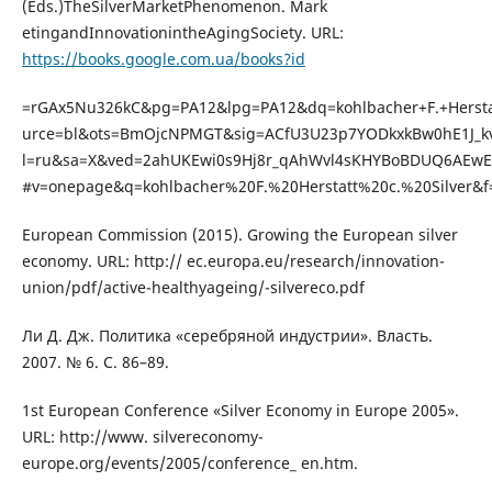
(Eds.)TheSilverMarketPhenomenon. Mark
etingandInnovationintheAgingSociety. URL:
https://books.google.com.ua/books?id
=rGAx5Nu326kC&pg=PA12&lpg=PA12&dq=kohlbacher+F.+Herstat
urce=bl&ots=BmOjcNPMGT&sig=ACfU3U23p7YODkxkBw0hE1J_k
l=ru&sa=X&ved=2ahUKEwi0s9Hj8r_qAhWvl4sKHYBoBDUQ6AEw
#v=onepage&q=kohlbacher%20F.%20Herstatt%20c.%20Silver&f=
European Commission (2015). Growing the European silver
economy. URL: http:// ec.europa.eu/research/innovation-
union/pdf/active-healthyageing/-silvereco.pdf
Ли Д. Дж. Политика «серебряной индустрии». Власть.
2007. № 6. С. 86–89.
1st European Conference «Silver Economy in Europe 2005».
URL: http://www. silvereconomy-
europe.org/events/2005/conference_ en.htm.