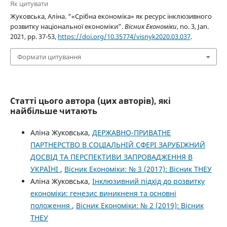
Як цитувати
Жуковська, Аліна. “«Срібна економіка» як ресурс інклюзивного
розвитку національної економіки”.
Вісник Економіки
, no. 3, Jan.
2021, pp. 37-53,
https://doi.org/10.35774/visnyk2020.03.037
.
Формати цитування
Статті цього автора (цих авторів), які
найбільше читають
Аліна Жуковська,
ДЕРЖАВНО-ПРИВАТНЕ
ПАРТНЕРСТВО В СОЦІАЛЬНІЙ СФЕРІ ЗАРУБІЖНИЙ
ДОСВІД ТА ПЕРСПЕКТИВИ ЗАПРОВАДЖЕННЯ В
УКРАЇНІ
,
Вісник Економіки: № 3 (2017): Вісник ТНЕУ
Аліна Жуковська,
Інклюзивний підхід до розвитку
економіки: генезис виникненя та основні
положення
,
Вісник Економіки: № 2 (2019): Вісник
ТНЕУ