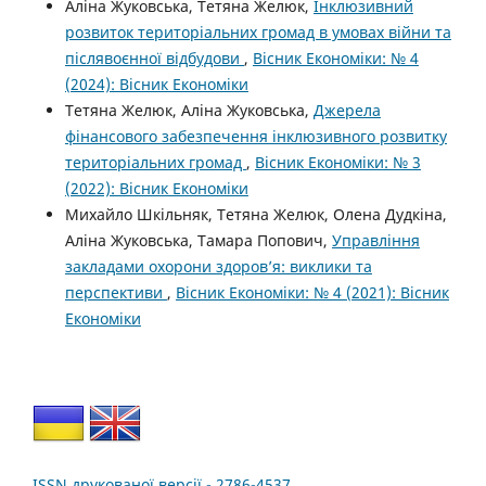
Аліна Жуковська, Тетяна Желюк,
Інклюзивний
розвиток територіальних громад в умовах війни та
післявоєнної відбудови
,
Вісник Економіки: № 4
(2024): Вісник Економіки
Тетяна Желюк, Аліна Жуковська,
Джерела
фінансового забезпечення інклюзивного розвитку
територіальних громад
,
Вісник Економіки: № 3
(2022): Вісник Економіки
Михайло Шкільняк, Тетяна Желюк, Олена Дудкіна,
Аліна Жуковська, Тамара Попович,
Управління
закладами охорони здоров’я: виклики та
перспективи
,
Вісник Економіки: № 4 (2021): Вісник
Економіки
ISSN друкованої версії - 2786-4537