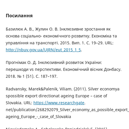
Посилання
Базилюк А. В., Жулин О. В. Інклюзивне зростання як
основа соціально- економічного розвитку. Економіка та
управління на транспорті. 2015. Вип. 1. С. 19–29. URL:
http://nbuv.gov.ua/UJRN/eut_2015_1_5
.
Прогнімак О. Д. Інклюзивний розвиток України:
перешкоди vs перспективи. Економічний вісник Донбасу.
2018. № 1 (51). С. 187–197.
Radvansky, Marek&Palenik, Viliam. (2011). Silver economya
spossible export directionat ageing Europe – case of
Slovakia. URL:
https://www.researchgate
.
net/publication/268292079_Silver_economy_as_possible_export_
ageing_Europe_-_case_of_Slovakia