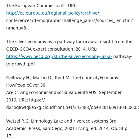
The European Commission’s. URL:
http://ec.europa.eu/regional_policy/archive/
conferences/demographicchallenge_jan07/sources_ en.cfm?
nmenu=8).
The silver economy as a pathway for grows. Insight from the
OECD-GCOA expert consultation. 2014. URL:
https://www.oecd.org/sti/the-silver-economy-as-a-
pathway-
to-growth.pdf
Galloway H., Martin D., Reid M. TheLongevityEconomy.
HowPeopleOver 50
AreDrivingEconomicandSocialValueintheUS. September
2016. URL: https://
d2rpq8wtqka5kg.cloudfront.net/343483/open20160913045000.
Wetzel R.G. Limnology Lake and rivereco systems 3rd
Academic: Press, SanDiego, 2001 Irving, ed. 2014, Op.cit.p
17.