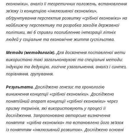
економіки», аналіз її теоретичних положень, встановлення
зв’язку із концепцією «інклюзивної економіки»,
обґрунтування перспектив розвитку «срібної економіки» на
найближчу перспективу та розробка заходів державної
політики, які б сприяли поглибленню інтеграції літніх
людей у соціальне та економічне життя суспільства.
Методи (методологія).
Для досягнення поставленої мети
використано такі загальнонаукові та спеціальні методи:
індукцію та дедукцію, логічне узагальнення, аналіз і синтез,
порівняння, групування.
Результати.
Досліджено генезис та хронологію
виникнення концепції «срібної економіки». Досліджено
понятійний апарат концепції «срібної економіки» через
призму термінів, які використовують у процесі її
дослідження. Запропоновано авторське визначення
поняття «срібна економіка» та встановлено його зв’язок
із поняттям «інклюзивний розвиток». Досліджено основні