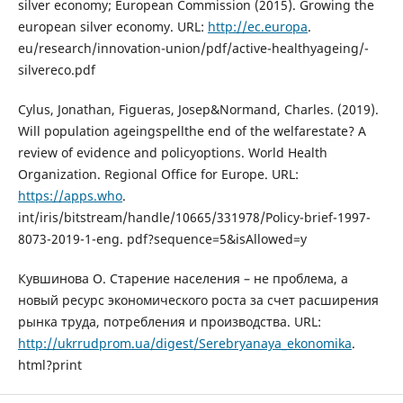
silver economy; European Commission (2015). Growing the
european silver economy. URL:
http://ec.europa
.
eu/research/innovation-union/pdf/active-healthyageing/-
silvereco.pdf
Cylus, Jonathan, Figueras, Josep&Normand, Charles. (‎2019)‎.
Will population ageingspellthe end of the welfarestate? A
review of evidence and policyoptions. World Health
Organization. Regional Office for Europe. URL:
https://apps.who
.
int/iris/bitstream/handle/10665/331978/Policy-brief-1997-
8073-2019-1-eng. pdf?sequence=5&isAllowed=y
Кувшинова О. Старение населения – не проблема, а
новый ресурс экономического роста за счет расширения
рынка труда, потребления и производства. URL:
http://ukrrudprom.ua/digest/Serebryanaya_ekonomika
.
html?print