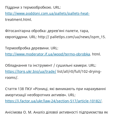
Піддони з термообробкою. URL:
http://www.poddoni.com.ua/pallets/pallets-heat-
treatment.html.
Фітосанітарна обробка: дерев’яні палети, тара,
європіддони. URL: http:// palletlps.com/ua/news/ispm_15.
Термообробка деревини. URL:
http://www.moderator.if.ua/wood/termo-obrobka
. html.
Обладнання та інструмент / сушильні камери. URL:
https://torg.ukr.bio/ua/trade/
list/all/r0/full/102-drying-
rooms/.
Стаття 138 ПКУ «Різниці, які виникають при нарахуванні
амортизації необоротних активів». URL:
https://i.factor.ua/ukr/law-24/section-517/article-10182/
.
Анісімова О. М. Аналіз ділової активності підприємства як