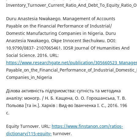
Inventory_Turnover_Current_Ratio_And_Debt_To_Equity_Ratio_On_
Duru Anastesia Nwakaego. Management of Accounts
Payable on the Financial Performance of Industrial/
Domestic Manufacturing Companies in Nigeria. Duru
Anastesia Nwakaego, Okpe Innocent Ikechukwu. DOI:
10.9790/0837- 2107065461. IOSR Journal Of Humanities And
Social Science. 2016. URL:
https://www.researchgate.net/publication/305660523_Manage
Payable_on_the_Financial_Performance_of_Industrial_Domestic
Companies_in_Nigeria
Ділова активність підприємства: сутність та методика
аналізу: моногр. / Н. Б. Кащена, О. О. Горошанська, Т. В.
Польова [та ін.]. Харків : Вид-во Іванченка І. С., 2016. 196
с.
Equity Turnover. URL:
https://www.finstanon.com/ratios-
dictionary/115-equity-
turnover.