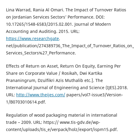
Lina Warrad, Rania Al Omari. The Impact of Turnover Ratios
on Jordanian Services Sectors’ Performance. DOI:
10.17265/1548-6583/2015.02.001. Journal of Modern
Accounting and Auditing. 2015. URL:
https://www.researchgate
.
net/publication/274389736_The_Impact_of_Turnover_Ratios_on_
Services_Sectors%27_Performance.
Effects of Return on Asset, Return On Equity, Earning Per
Share on Corporate Value / Rosikah, Dwi Kartika
Prananingrum, Dzulfikri Azis Muthalib etc.]. The
International Journal of Engineering and Science (IJES).2018.
URL:
http://www.theijes.com/
papers/vol7-issue3/Version-
1/B0703010614.pdf.
Regulation of wood packaging material in international
trade – 2009. URL: https:// www.tis-gdv.de/wp-
content/uploads/tis_e/verpack/holz/export/ispm15.pdf.