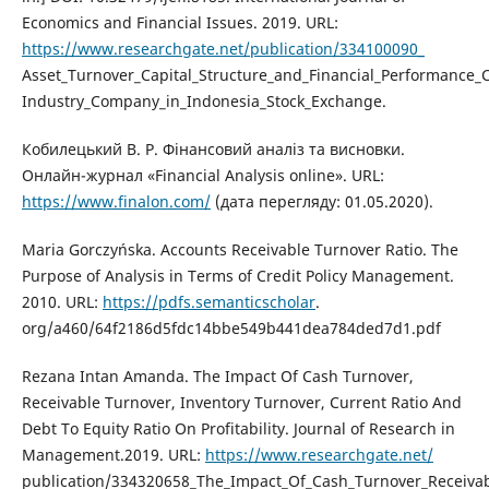
Economics and Financial Issues. 2019. URL:
https://www.researchgate.net/publication/334100090_
Asset_Turnover_Capital_Structure_and_Financial_Performance
Industry_Company_in_Indonesia_Stock_Exchange.
Кобилецький В. Р. Фінансовий аналіз та висновки.
Онлайн-журнал «Financial Analysis online». URL:
https://www.finalon.com/
(дата перегляду: 01.05.2020).
Maria Gorczyńska. Accounts Receivable Turnover Ratio. The
Purpose of Analysis in Terms of Credit Policy Management.
2010. URL:
https://pdfs.semanticscholar
.
org/a460/64f2186d5fdc14bbe549b441dea784ded7d1.pdf
Rezana Intan Amanda. The Impact Of Cash Turnover,
Receivable Turnover, Inventory Turnover, Current Ratio And
Debt To Equity Ratio On Profitability. Journal of Research in
Management.2019. URL:
https://www.researchgate.net/
publication/334320658_The_Impact_Of_Cash_Turnover_Receiva