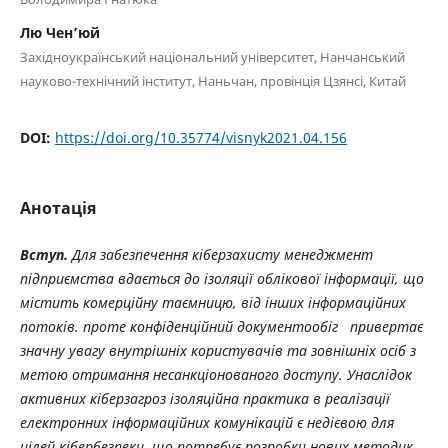
Лю Чен’юй
Західноукраїнський національний університет, Нанчанський
науково-технічний інститут, Наньчан, провінція Цзянсі, Китай
DOI:
https://doi.org/10.35774/visnyk2021.04.156
Анотація
Вступ.
Для забезпечення кіберзахисту менеджмент
підприємства вдається до ізоляції облікової інформації, що
містить комерційну таємницю, від інших інформаційних
потоків. проте конфіденційний документообіг привертає
значну увагу внутрішніх користувачів та зовнішніх осіб з
метою отримання несанкціонованого доступу. Унаслідок
активних кіберзагроз ізоляційна практика в реалізації
електронних інформаційних комунікацій є недієвою для
цілей кібербезпеки, що потребує розробки нових методик