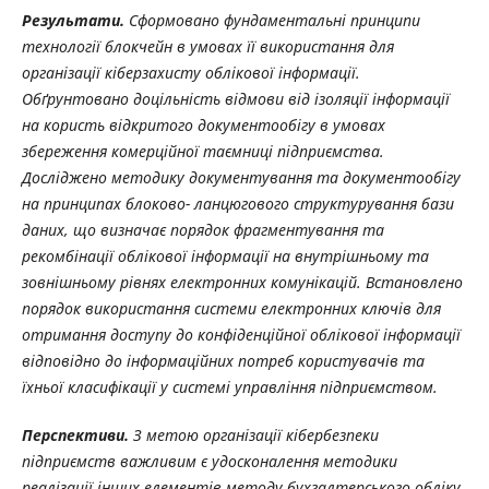
Результати.
Сформовано фундаментальні принципи
технології блокчейн в умовах її використання для
організації кіберзахисту облікової інформації.
Обґрунтовано доцільність відмови від ізоляції інформації
на користь відкритого документообігу в умовах
збереження комерційної таємниці підприємства.
Досліджено методику документування та документообігу
на принципах блоково- ланцюгового структурування бази
даних, що визначає порядок фрагментування та
рекомбінації облікової інформації на внутрішньому та
зовнішньому рівнях електронних комунікацій. Встановлено
порядок використання системи електронних ключів для
отримання доступу до конфіденційної облікової інформації
відповідно до інформаційних потреб користувачів та
їхньої класифікації у системі управління підприємством.
Перспективи.
З метою організації кібербезпеки
підприємств важливим є удосконалення методики
реалізації інших елементів методу бухгалтерського обліку