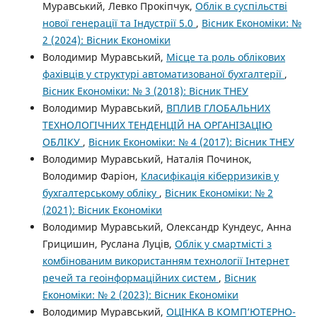
Муравський, Левко Прокіпчук,
Облік в суспільстві
нової генерації та Індустрії 5.0
,
Вісник Економіки: №
2 (2024): Вісник Економіки
Володимир Муравський,
Місце та роль облікових
фахівців у структурі автоматизованої бухгалтерії
,
Вісник Економіки: № 3 (2018): Вісник ТНЕУ
Володимир Муравський,
ВПЛИВ ГЛОБАЛЬНИХ
ТЕХНОЛОГІЧНИХ ТЕНДЕНЦІЙ НА ОРГАНІЗАЦІЮ
ОБЛІКУ
,
Вісник Економіки: № 4 (2017): Вісник ТНЕУ
Володимир Муравський, Наталія Починок,
Володимир Фаріон,
Класифікація кіберризиків у
бухгалтерському обліку
,
Вісник Економіки: № 2
(2021): Вісник Економіки
Володимир Муравський, Олександр Кундеус, Анна
Грицишин, Руслана Луців,
Облік у смартмісті з
комбінованим використанням технології Інтернет
речей та геоінформаційних систем
,
Вісник
Економіки: № 2 (2023): Вісник Економіки
Володимир Муравський,
ОЦІНКА В КОМП’ЮТЕРНО-