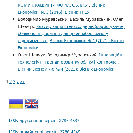
КОМУНІКАЦІЙНІЙ ФОРМІ ОБЛІКУ
,
Вісник
Економіки: № 3 (2016): Вісник ТНЕУ
Володимир Муравський, Василь Муравський, Олег
Шевчук,
Класифікація стейкхолдерів (користувачів)
облікової інформації для цілей кіберзахисту
підприємства
,
Вісник Економіки: № 1 (2021): Вісник
Економіки
Олег Шевчук, Володимир Муравський,
Інноваційні
технологічні тренди розвитку обліку і контролю
,
Вісник Економіки: № 4 (2023): Вісник Економіки
1
2
3
>
>>
ISSN друкованої версії - 2786-4537
ISSN онлайнової версії - 2786-4545