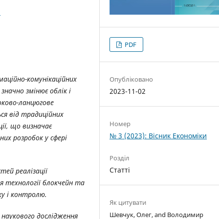
2
PDF
маційно-комунікаційних
Опубліковано
значно змінює облік і
2023-11-02
локово-ланцюгове
ся від традиційних
Номер
ції, що визначає
№ 3 (2023): Вісник Економіки
их розробок у сфері
Розділ
Статті
тей реалізації
я технології блокчейн та
ку і контролю.
Як цитувати
Шевчук, Олег, and Володимир
и наукового дослідження