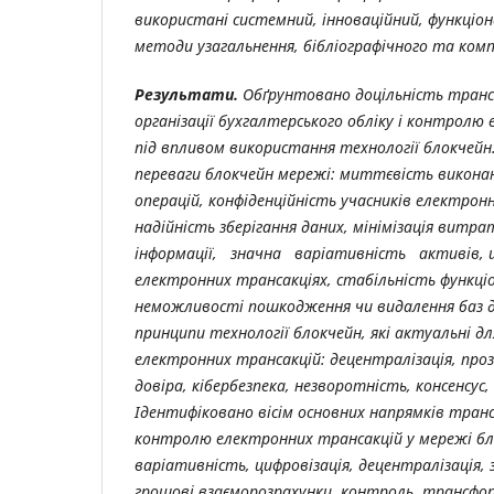
використані системний, інноваційний, функціо
методи узагальнення, бібліографічного та ком
Результати.
Обґрунтовано доцільність тран
організації бухгалтерського обліку і контролю
під впливом використання технології блокчейн.
переваги блокчейн мережі: миттєвість викона
операцій, конфіденційність учасників електрон
надійність зберігання даних, мінімізація витра
інформації, значна варіативність активів, 
електронних трансакціях, стабільність функці
неможливості пошкодження чи видалення баз 
принципи технології блокчейн, які актуальні д
електронних трансакцій: децентралізація, проз
довіра, кібербезпека, незворотність, консенсус,
Ідентифіковано вісім основних напрямків транс
контролю електронних трансакцій у мережі бло
варіативність, цифровізація, децентралізація, з
грошові взаєморозрахунки, контроль, трансфо