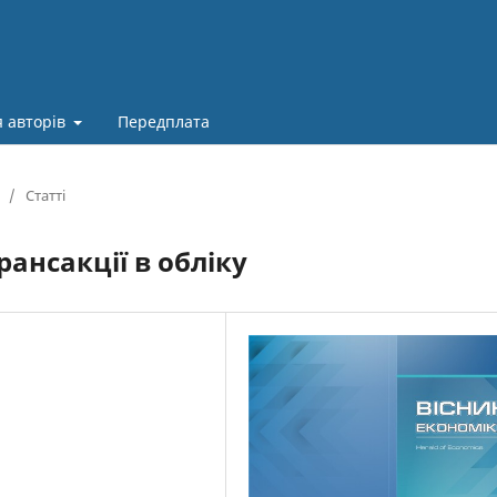
 авторів
Передплата
/
Статті
рансакції в обліку