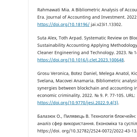
Rahmawati Mia. A Bibliometric Analysis of Accou
Era. Journal of Accounting and Investment. 2022.
https://doi.org/10.18196/
jai.v23i1.13302.
Suta Alex, Toth Arpad. Systematic Review on Blo
Sustainability Accounting Applying Methodolog
Cleaner Engineering and Technology. 2023. № 1
https://doi.org/10.1016/j.clet.2023.100648
.
Grosu Veronica, Botez Daniel, Melega Anatol, Kic
Svelana, Macovei Anamaria. Bibliometric analysi
synergies between blockchain and accounting in
economic criminality. 2022. № 9. P. 77-105. URL:
https://doi.org/10.9770/jesi.2022.9.4(3)
.
Балазюк О., Пилявець В. Технологія блокчейн: 
аналіз сфер використання. Економіка та суспіл
https://doi. org/10.32782/2524-0072/2022-43-13