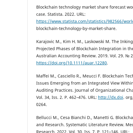
Blockchain technology market share forecast wo
case. Statista. 2022. URL:
https://www.statista.com/statistics/982566/wor
blockchain-technology-by-market-share.
Karajovic M., Kim H. M., Laskowski M. The Inking
Projected Phases of Blockchain Integration in th
Australian Accounting Review. 2019. Vol. 29. № 2
https://doi.org/10.1111/auar.12280
.
Maffei M., Casciello R., Meucci F. Blockchain Te
Issues Emerging from an Integrated View Withi
Auditing Practices. Journal of Organizational 
Vol. 34, Iss. 2. P. 462–476. URL:
http://dx.doi
. or
0264.
Bellucci M., Cesa Bianchi D., Manetti G. Blockch
and Research. Systematic Literature Review. Me
Research. 2022. Vol. 30. Iss. 7. P. 121–146. URL: