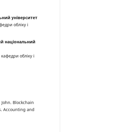
ьний університет
федри обліку і
ий національний
кафедри обліку і
 John. Blockchain
is. Accounting and