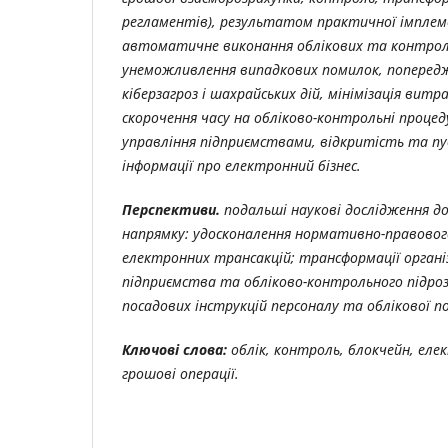
регламентів), результатом практичної імплеме
автоматичне виконання облікових та контроль
унеможливлення випадкових помилок, попередж
кіберзагроз і шахрайських дій, мінімізація вит
скорочення часу на обліково-контрольні проце
управління підприємствами, відкритість та пу
інформації про електронний бізнес.
Перспективи.
подальші наукові дослідження д
напрямку: удосконалення нормативно-правовог
електронних трансакцій; трансформації органі
підприємства та обліково-контрольного підроз
посадових інструкцій персоналу та облікової п
Ключові слова:
облік, контроль, блокчейн, еле
грошові операції.