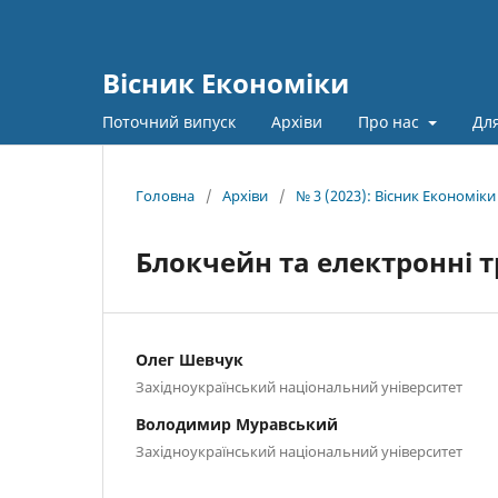
Вісник Економіки
Поточний випуск
Архіви
Про нас
Для
Головна
/
Архіви
/
№ 3 (2023): Вісник Економіки
Блокчейн та електронні т
Олег Шевчук
Західноукраїнський національний університет
Володимир Муравський
Західноукраїнський національний університет