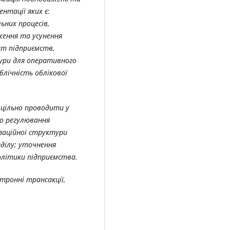
нтації яких є:
них процесів,
ення та усунення
рат підприємств,
дури для оперативного
блічність облікової
оцільно проводити у
о регулювання
заційної структури
ділу; уточнення
олітики підприємства.
ктронні трансакції,