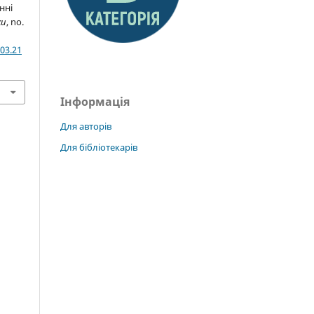
нні
ки
, no.
03.21
Інформація
Для авторів
Для бібліотекарів