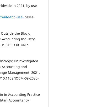
rldwide in 2021, by use
ldwide-top-use-
cases-
 Outside the Block:
e Accounting Industry.
. P. 319–330. URL:
chnology: Uninvestigated
n Accounting and
Change Management. 2021.
g/10.1108/JOCM-09-2020-
ain in Accounting Practice
ditari Accountancy