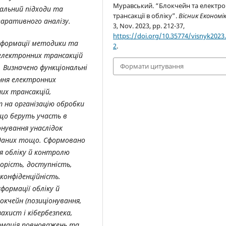
Муравський. “Блокчейн та електро
нальний підходи та
трансакції в обліку”.
Вісник Економі
паративного аналізу.
3, Nov. 2023, pp. 212-37,
https://doi.org/10.35774/visnyk2023.
сформації методики та
2
.
 електронних трансакцій
Формати цитування
 Визначено функціональні
ння електронних
них трансакцій,
т на організацію обробки
що беруть участь в
онування унаслідок
даних тощо. Сформовано
ля обліку й контролю
орість, доступність,
 конфіденційність.
формації обліку й
кчейн (позиціонування,
ахист і кібербезпека,
рмація повноважень та