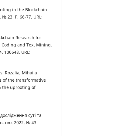
nting in the Blockchain
 № 23. P. 66-77. URL:
ckchain Research for
y Coding and Text Mining.
4. 100648. URL:
si Rozalia, Mihaila
s of the transformative
 the uprooting of
дослідження суті та
ьство. 2022. № 43.
.