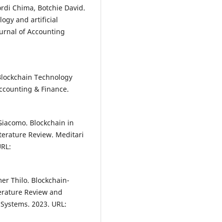
rdi Chima, Botchie David.
ogy and artificial
Journal of Accounting
Blockchain Technology
ccounting & Finance.
Giacomo. Blockchain in
terature Review. Meditari
URL:
er Thilo. Blockchain-
terature Review and
 Systems. 2023. URL: