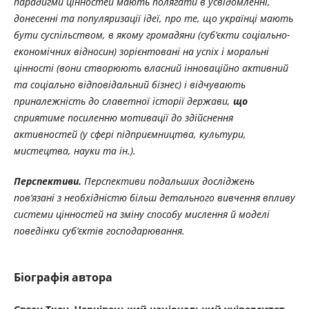
парадигми
цінностей
мають полягати
в
усвідомленні,
донесенні
та
популяризації
ідеї,
про
те,
що
українці
мають
бути суспільством, в якому громадяни (суб’єкти соціально-
економічних відносин) зорієнтовані на успіх і моральні
цінності (вони створюють власний інноваційно активний
та соціально відповідальний бізнес) і відчувають
приналежність до славетної історії держави,
що
сприятиме посиленню мотивації до здійснення
активностей (у сфері підприємництва, культури,
мистецтва, науки та ін.).
Перспективи.
Перспективи подальших досліджень
пов’язані з необхідністю більш детального вивчення впливу
системи цінностей на зміну способу мислення й моделі
поведінки суб’єктів господарювання.
Біографія автора