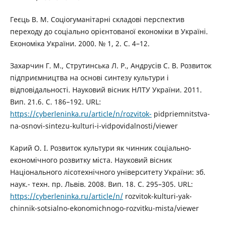
Геєць В. М. Соціогуманітарні складові перспектив
переходу до соціально орієнтованої економіки в Україні.
Економіка України. 2000. № 1, 2. С. 4–12.
Захарчин Г. М., Струтинська Л. Р., Андрусів С. В. Розвиток
підприємництва на основі синтезу культури і
відповідальності. Науковий вісник НЛТУ України. 2011.
Вип. 21.6. С. 186–192. URL:
https://cyberleninka.ru/article/n/rozvitok-
pidpriemnitstva-
na-osnovi-sintezu-kulturi-i-vidpovidalnosti/viewer
Карий О. І. Розвиток культури як чинник соціально-
економічного розвитку міста. Науковий вісник
Національного лісотехнічного університету України: зб.
наук.- техн. пр. Львів. 2008. Вип. 18. С. 295–305. URL:
https://cyberleninka.ru/article/n/
rozvitok-kulturi-yak-
chinnik-sotsialno-ekonomichnogo-rozvitku-mista/viewer