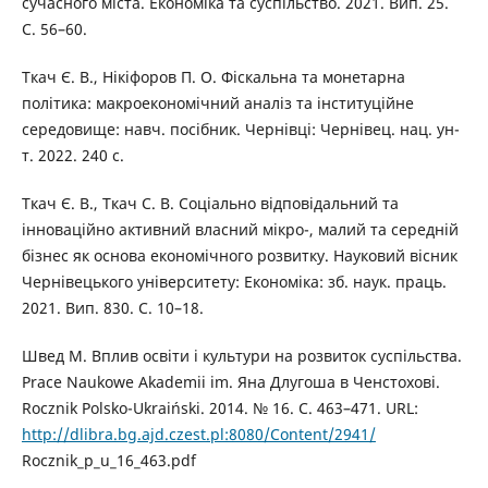
сучасного міста. Економіка та суспільство. 2021. Вип. 25.
С. 56–60.
Ткач Є. В., Нікіфоров П. О. Фіскальна та монетарна
політика: макроекономічний аналіз та інституційне
середовище: навч. посібник. Чернівці: Чернівец. нац. ун-
т. 2022. 240 с.
Ткач Є. В., Ткач С. В. Соціально відповідальний та
інноваційно активний власний мікро-, малий та середній
бізнес як основа економічного розвитку. Науковий вісник
Чернівецького університету: Економіка: зб. наук. праць.
2021. Вип. 830. С. 10–18.
Швед М. Вплив освіти і культури на розвиток суспільства.
Prace Naukowe Akademii im. Яна Длугоша в Ченстохові.
Rocznik Polsko-Ukraiński. 2014. № 16. С. 463–471. URL:
http://dlibra.bg.ajd.czest.pl:8080/Content/2941/
Rocznik_p_u_16_463.pdf