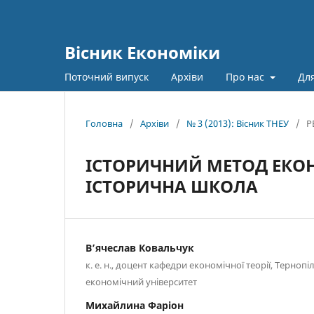
Вісник Економіки
Поточний випуск
Архіви
Про нас
Для
Головна
/
Архіви
/
№ 3 (2013): Вісник ТНЕУ
/
Р
ІСТОРИЧНИЙ МЕТОД ЕКОН
ІСТОРИЧНА ШКОЛА
В’ячеслав Ковальчук
к. е. н., доцент кафедри економічної теорії, Терно
економічний університет
Михайлина Фаріон