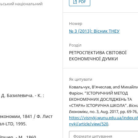
PDF
пільський національний
Номер
№ 3 (2013): Вісник ТНЕУ
Розділ
РЕТРОСПЕКТИВА СВІТОВОЇ
ЕКОНОМІЧНОЇ ДУМКИ
Як цитувати
Ковальчук, В’ячеслав, and Михайл
Фаріон. “ІСТОРИЧНИЙ МЕТОД
 Д. Базилевича. - К. :
ЕКОНОМІЧНИХ ДОСЛІДЖЕНЬ ТА
«СТАРА» ІСТОРИЧНА ШКОЛА”.
Вісн
Економіки
, no. 3, Aug. 2017, pp. 69-76,
кономии, 1841 / Ф. Лист
https://visnykj.wunu.edu.ua/index.p
ал-LTD, 1995.
nykj/article/view/520
.
Формати цитування
Рошер. - М., 1860.