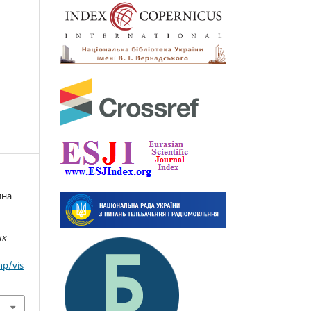
ина
ик
hp/vis