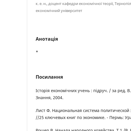
к. е. н., доцент кафедри економічної теорії, Терно
економічний університет
Анотація
*
Посилання
Історія економічних учень : підруч. / за ред. В.
Знання, 2004.
Лист Ф. Национальная система политической э
//25 ключевых книг по экономике. - Пермь: Ур
Рошер В. Начала народного хозяйства. Т 1 /В. 