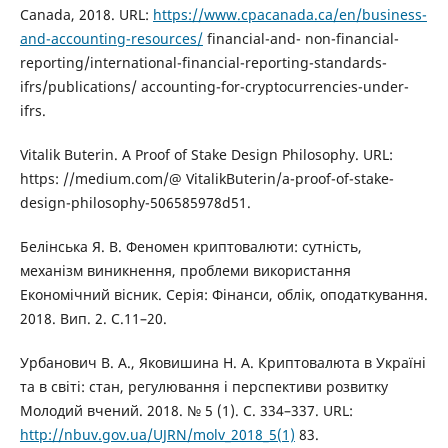
Canada, 2018. URL:
https://www.cpacanada.ca/en/business-
and-accounting-resources/
financial-and- non-financial-
reporting/international-financial-reporting-standards-
ifrs/publications/ accounting-for-cryptocurrencies-under-
ifrs.
Vitalik Buterin. A Proof of Stake Design Philosophy. URL:
https: //medium.com/@ VitalikButerin/a-proof-of-stake-
design-philosophy-506585978d51.
Белінська Я. В. Феномен криптовалюти: сутність,
механізм виникнення, проблеми використання
Економічний вісник. Серія: Фінанси, облік, оподаткування.
2018. Вип. 2. С.11–20.
Урбанович В. А., Яковишина Н. А. Криптовалюта в Україні
та в світі: стан, регулювання і перспективи розвитку
Молодий вчений. 2018. № 5 (1). С. 334–337. URL:
http://nbuv.gov.ua/UJRN/molv_2018_5(1)
83.