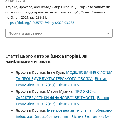
Як цитувати
Крупка, Ярослав, and Володимир Окренець. “Криптовалюта як
об’єкт обліку і джерело економічних вигод”.
Вісник Економіки
,
no. 3, Jan. 2021, pp. 238-51,
https://doi.org/10.35774/visnyk2020.03.238
.
Формати цитування
Статті цього автора (цих авторів), які
найбільше читають
Ярослав Крупка, Іван Кузь,
МОДЕЛЮВАННЯ СИСТЕМ
ТА ПРОЦЕДУР БУХГАЛТЕРСЬКОГО ОБЛІКУ
,
Вісник
Економіки: № 3 (2013): Вісник ТНЕУ
Ярослав Крупка, Марія Музика,
ПРО ЯКІСНІ
ХАРАКТЕРИСТИКИ ФІНАНСОВОЇ ЗВІТНОСТІ
,
Вісник
Економіки: № 3 (2017): Вісник ТНЕУ
Ярослав Крупка,
Інтегрована звітність та її обліково-
інформаційне забезпечення
,
Вісник Економіки: № 4