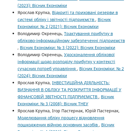
(2023): Вісник Економіки
Ярослав Крупка,
Відкриті та приховані резерви в
системі обліку і звітності підприємств
,
Вісник
Економіки: № 2 (2021): Вісник Економіки
Володимир Окренець,
Трактування прибутку в
обліково-інформаційному забезпеченні підприємств
,
Вісник Економіки: № 3 (2022): Вісник Економіки
Володимир Окренець,
Удосконалення облікової
інформації щодо розподілу прибутку у контексті
сучасних потреб управління
,
Вісник Економіки: № 2
(2024): Вісник Економіки
Ярослав Крупка,
ІНВЕСТИЦІЙНА ДІЯЛЬНІСТЬ:
ВИЗНАННЯ В ОБЛІКУ ТА РОЗКРИТТЯ ІНФОРМАЦІЇ У
ФІНАНСОВІЙ ЗВІТНОСТІ ПІДПРИЄМСТВ
,
Вісник
Економіки: № 3 (2008): Вісник ТНЕУ
Ярослав Крупка, Ігор Пастернак, Юрій Пастернак,
Моделювання обліку процесу відновлення
пошкоджених війною основних засобів
,
Вісник