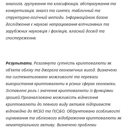
аналогія, групування та класифікація, абстрагування та
конкретизація, аналіз та синтез, табличний та
структурно-логічний
методи. Інформаційною базою
дослідження є наукові напрацювання вітчизняних та
зарубіжних науковців і фахівців, власний досвід та
спостереження.
Результати.
Розглянуто сутність криптовалюти як
об’єкта обліку та джерела економічних вигод. Визначено
та систематизовано можливості та переваги
використання криптовалюти в різних сферах економіки.
Зіставлені роль і значення криптовалюти із функціями
грошей.Проаналізовано можливість віднесення
криптовалюти до певного виду активів підприємств
відповідно до МСБО та П(С)БО. Обґрунтовано особливості
оцінювання та облікового відображення криптовалюти як
нематеріального активу. Визначено проблеми