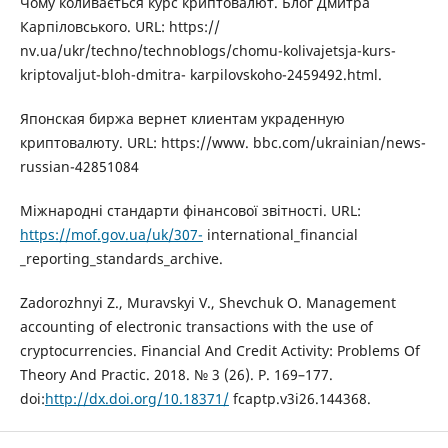
Чому коливається курс криптовалют. Блог Дмитра
Карпіловського. URL: https://
nv.ua/ukr/techno/technoblogs/chomu-kolivajetsja-kurs-
kriptovaljut-bloh-dmitra- karpilovskoho-2459492.html.
Японская биржа вернет клиентам украденную
криптовалюту. URL: https://www. bbc.com/ukrainian/news-
russian-42851084
Міжнародні стандарти фінансової звітності. URL:
https://mof.gov.ua/uk/307-
international_financial
_reporting_standards_archive.
Zadorozhnyi Z., Muravskyi V., Shevchuk O. Management
accounting of electronic transactions with the use of
cryptocurrencies. Financial And Credit Activity: Problems Of
Theory And Practic. 2018. № 3 (26). P. 169–177.
doi:
http://dx.doi.org/10.18371/
fcaptp.v3i26.144368.