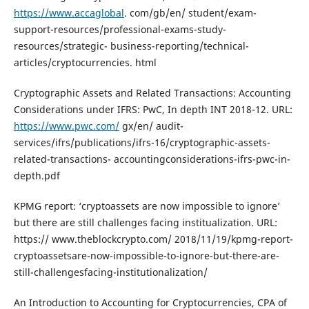
https://www.accaglobal
. com/gb/en/ student/exam-
support-resources/professional-exams-study-
resources/strategic- business-reporting/technical-
articles/cryptocurrencies. html
Cryptographic Assets and Related Transactions: Accounting
Considerations under IFRS: PwC, In depth INT 2018-12. URL:
https://www.pwc.com/
gx/en/ audit-
services/ifrs/publications/ifrs-16/cryptographic-assets-
related-transactions- accountingconsiderations-ifrs-pwc-in-
depth.pdf
KPMG report: ‘cryptoassets are now impossible to ignore’
but there are still challenges facing institualization. URL:
https:// www.theblockcrypto.com/ 2018/11/19/kpmg-report-
cryptoassetsare-now-impossible-to-ignore-but-there-are-
still-challengesfacing-institutionalization/
An Introduction to Accounting for Cryptocurrencies, CPA of