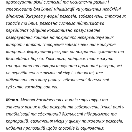
враховувати різні системні та несистемні ризики і
створювати для їхньої мінімізації чи уникнення необхідні
фінансові джерела у формі резервів, забезпечень, страхових
запасів та інше. резервна система підприємства
передбачає офіційне нормативно врегульоване
резервування коштів на покриття непередбачуваних
витрат і втрат, створення забезпечень під майбутні
витрати, формування резервів на покриття сумнівних та
безнадійних боргів. Крім того, підприємства можуть
створювати та використовувати приховані резерви, які
не передбачені системою
обліку і звітності, але
відіграють важливу роль у забезпеченні діяльності
суб’єктів господарювання.
Мета.
Метою
дослідження
є
аналіз
структури
та
значення
різних
видів
резервів
та забезпечень, їхньої ролі у
стабілізації та ефективній діяльності підприємств та
корпорацій, визначення місця у цьому прихованих резервів,
надання пропозицій щодо способів їх оцінювання.