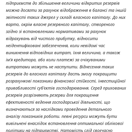
підприємств до збільшення величини відкритих резервів
можна досягти за рахунок відображення в балансі та іншій
звітності таких джерел у складі власного капіталу. До них
варто, окрім власне резервного капіталу, створеного
згідно зі встановленими нормативами за рахунок
відрахувань від чистого прибутку, відносити
неідентифіковані забезпечення, коли невідомі час
виникнення відповідних витрат, їхня величина, а також
ім’я кредитора, або коли платежі за очікуваними
витратами можуть не наступити. Віднесення
таких
резервів до власного капіталу дасть змогу покращити
розрахункові показники фінансової стійкості, інвестиційної
привабливості суб’єктів господарювання. Серед прихованих
резервів розрізняють резерви для покращення
ефективності ведення господарської діяльності, що
визначаються за наслідками проведення детального
аналізу показників роботи. певні ресурси можуть бути
вивільнені внаслідок встановлення оптимальної облікової
політики на підприємстві. Натомість слід своєчасно