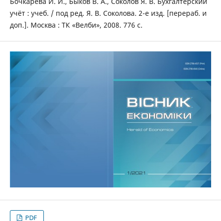
Бочкарева И. И., Быков В. А., Соколов Я. В. Бухгалтерский
учёт : учеб. / под ред. Я. В. Соколова. 2-е изд. [перераб. и
доп.]. Москва : ТК «Велби», 2008. 776 с.
PDF