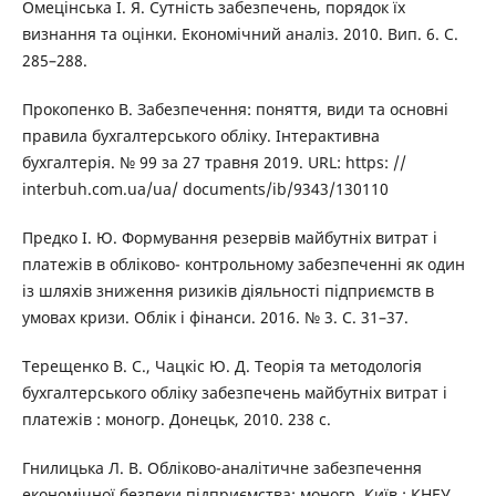
Омецінська І. Я. Сутність забезпечень, порядок їх
визнання та оцінки. Економічний аналіз. 2010. Вип. 6. С.
285–288.
Прокопенко В. Забезпечення: поняття, види та основні
правила бухгалтерського обліку. Інтерактивна
бухгалтерія. № 99 за 27 травня 2019. URL: https: //
interbuh.com.ua/ua/ documents/ib/9343/130110
Предко І. Ю. Формування резервів майбутніх витрат і
платежів в обліково- контрольному забезпеченні як один
із шляхів зниження ризиків діяльності підприємств в
умовах кризи. Облік і фінанси. 2016. № 3. С. 31–37.
Терещенко В. С., Чацкіс Ю. Д. Теорія та методологія
бухгалтерського обліку забезпечень майбутніх витрат і
платежів : моногр. Донецьк, 2010. 238 с.
Гнилицька Л. В. Обліково-аналітичне забезпечення
економічної безпеки підприємства: моногр. Київ : КНЕУ,