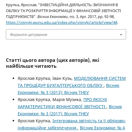
Крупка, Ярослав. “ІНВЕСТИЦІЙНА ДІЯЛЬНІСТЬ: ВИЗНАННЯ В
ОБЛІКУ ТА РОЗКРИТТЯ ІНФОРМАЦІЇ У ФІНАНСОВІЙ ЗВІТНОСТІ
ПІДПРИЄМСТВ”.
Вісник Економіки
, no. 3, Apr. 2017, pp. 92-98,
https://visnykj.wunu.edu.ua/index.php/visnykj/article/view/48
.
Формати цитування
Статті цього автора (цих авторів), які
найбільше читають
Ярослав Крупка, Іван Кузь,
МОДЕЛЮВАННЯ СИСТЕМ
ТА ПРОЦЕДУР БУХГАЛТЕРСЬКОГО ОБЛІКУ
,
Вісник
Економіки: № 3 (2013): Вісник ТНЕУ
Ярослав Крупка, Марія Музика,
ПРО ЯКІСНІ
ХАРАКТЕРИСТИКИ ФІНАНСОВОЇ ЗВІТНОСТІ
,
Вісник
Економіки: № 3 (2017): Вісник ТНЕУ
Ярослав Крупка,
Інтегрована звітність та її обліково-
інформаційне забезпечення
,
Вісник Економіки: № 4