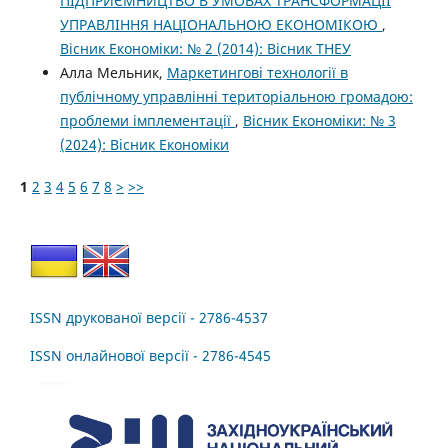
ПІДПРИЄМНИЦТВО В УМОВАХ ТРАНСФОРМАЦІЇ
УПРАВЛІННЯ НАЦІОНАЛЬНОЮ ЕКОНОМІКОЮ
,
Вісник Економіки: № 2 (2014): Вісник ТНЕУ
Алла Мельник,
Маркетингові технології в
публічному управлінні територіальною громадою:
проблеми імплементації
,
Вісник Економіки: № 3
(2024): Вісник Економіки
1
2
3
4
5
6
7
8
>
>>
ISSN друкованої версії - 2786-4537
ISSN онлайнової версії - 2786-4545