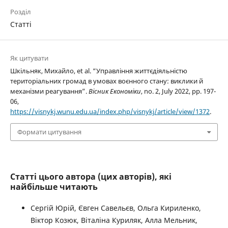
Розділ
Статті
Як цитувати
Шкільняк, Михайло, et al. “Управління життєдіяльністю
територіальних громад в умовах воєнного стану: виклики й
механізми реагування”.
Вісник Економіки
, no. 2, July 2022, pp. 197-
06,
https://visnykj.wunu.edu.ua/index.php/visnykj/article/view/1372
.
Формати цитування
Статті цього автора (цих авторів), які
найбільше читають
Сергій Юрій, Євген Савельєв, Ольга Кириленко,
Віктор Козюк, Віталіна Куриляк, Алла Мельник,