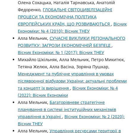
Олена Сохацька, Наталія Тарнавська, Анатолій
Федоренко,
ГЛОБАЛЬНІ СВІТОЦИВІЛІЗАЦІЙНІ
ПРОЦЕСИ ТА ЕКОНОМІЧНА ПОЛІТИКА
ЄВРОПЕЙСЬКИХ КРАЇН, ЩО РОЗВИВАЮТЬСЯ
,
Вісник
Економіки: № 4 (2010): Вісник ТНЕУ
Алла Мельник,
СУЧАСНІ ВИКЛИКИ РЕГІОНАЛЬНОГО
РОЗВИТКУ: ЗАГРОЗИ ЕКОНОМІЧНІЙ БЕЗПЕЦІ
,
Вісник Економіки: № 1 (2017): Вісник ТНЕУ
Михайло Шкільняк, Алла Мельник, Петро Микитюк,
Тетяна Желюк, Алла Васіна, Зоряна Пушкар,
Менеджмент та публічне управління в умовах
післявоєнної відбудови України: актуальні проблеми
та концепт їх вирішення
,
Вісник Економіки: № 4
(2022): Вісник Економіки
Алла Мельник,
Багаторівневе стратегічне
планування в системі інституційних механізмів
управління в Україні
,
Вісник Економіки: № 2 (2020):
Вісник ТНЕУ
Алла Мельник,
Управління ресурсами території в