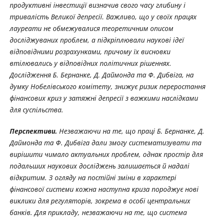
продуктивні інвестиції визначив свого часу глибину і
тривалість Великої депресії. Важливо, що у своїх працях
лауреати не обмежувалися теоретичним описом
досліджуваних проблем, а підкріплювали наукові ідеї
відповідними розрахунками, причому їх висновки
втілювались у відповідних політичних рішеннях.
Дослідження Б. Бернанке, Д. Даймонда та Ф. Дибвіга, на
думку Нобелівського комітету, знижує ризик переростання
фінансових криз у затяжні депресії з важкими наслідками
для суспільства.
Перспективи.
Незважаючи на те, що праці Б. Бернанке, Д.
Даймонда та Ф. Дибвіга дали змогу систематизувати та
вирішити чимало актуальних проблем, однак простір для
подальших наукових досліджень залишається й надалі
відкритим. З огляду на постійні зміни в характері
фінансової системи кожна наступна криза породжує нові
виклики для регуляторів, зокрема в особі центральних
банків. Для прикладу, незважаючи на те, що система