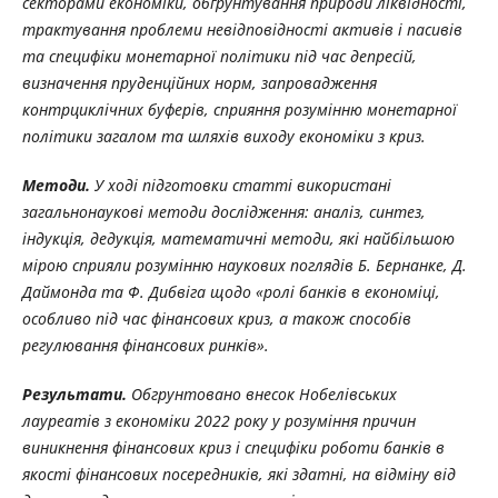
секторами економіки, обґрунтування природи ліквідності,
трактування проблеми невідповідності активів і пасивів
та специфіки монетарної політики під час депресій,
визначення пруденційних норм, запровадження
контрциклічних буферів, сприяння розумінню монетарної
політики загалом та шляхів виходу економіки з криз.
Методи.
У ході підготовки статті використані
загальнонаукові методи дослідження: аналіз, синтез,
індукція, дедукція, математичні методи, які найбільшою
мірою сприяли розумінню наукових поглядів Б. Бернанке, Д.
Даймонда та Ф. Дибвіга щодо «ролі банків в економіці,
особливо під час фінансових криз, а також способів
регулювання фінансових ринків».
Результати.
Обгрунтовано
внесок
Нобелівських
лауреатів
з
економіки
2022
року
у розуміння причин
виникнення фінансових криз і специфіки роботи банків в
якості фінансових посередників, які здатні, на відміну від