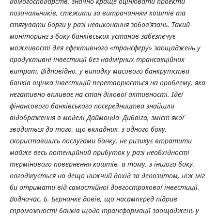
домогосподарств, значно краще оцінювати проекти
позичальників, стежити за витрачанням коштів та
стягувати борги у разі невиконання зобов’язань. Такий
моніторинг з боку банківських установ забезпечує
можливості для ефективного «трансферу» заощаджень у
продуктивні інвестиції без надмірних трансакційних
витрат. Відповідно, у випадку масового банкрутства
банків оцінка інвестицій перетворюється на проблему, яка
негативно впливає на стан ділової активності. Ідеї
фінансового банківського посередництва знайшли
відображення в моделі Даймонда–Дибвіга, зміст якої
зводиться до того, що вкладник, з одного боку,
скориставшись послугами банку, не ризикує втратити
майже весь потенційний прибуток у разі необхідності
термінового повернення коштів, а тому, з іншого боку,
погоджується на дещо нижчий дохід за депозитом, ніж міг
би отримати від самостійної довгострокової інвестиції.
Водночас, Б. Бернанке довів, що насамперед підрив
спроможності банків щодо трансформації заощаджень у