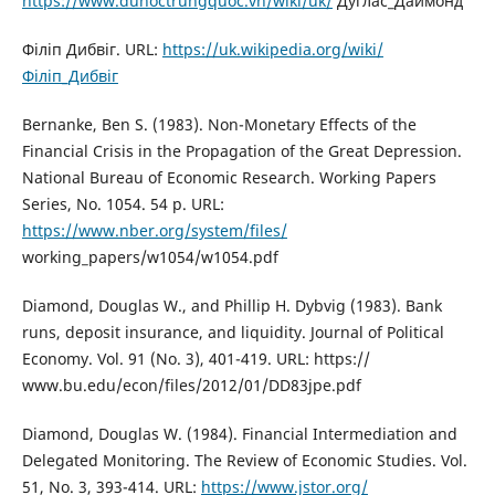
https://www.duhoctrungquoc.vn/wiki/uk/
Дуглас_Даймонд
Філіп Дибвіг. URL:
https://uk.wikipedia.org/wiki/
Філіп_Дибвіг
Bernanke, Вen S. (1983). Non-Monetary Effects of the
Financial Crisis in the Propagation of the Great Depression.
National Bureau of Economic Research. Working Papers
Series, No. 1054. 54 p. URL:
https://www.nber.org/system/files/
working_papers/w1054/w1054.pdf
Diamond, Douglas W., and Phillip H. Dybvig (1983). Bank
runs, deposit insurance, and liquidity. Journal of Political
Economy. Vol. 91 (No. 3), 401-419. URL: https://
www.bu.edu/econ/files/2012/01/DD83jpe.pdf
Diamond, Douglas W. (1984). Financial Intermediation and
Delegated Monitoring. The Review of Economic Studies. Vol.
51, No. 3, 393-414. URL:
https://www.jstor.org/