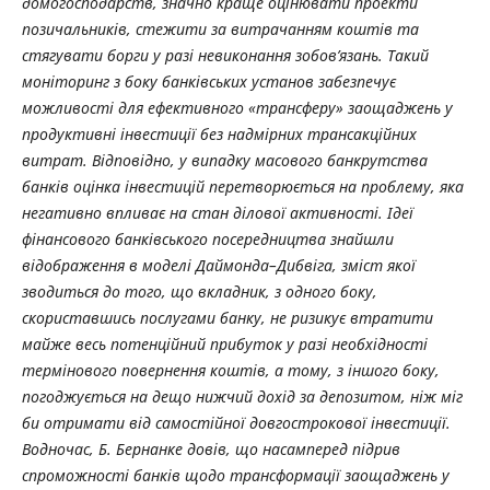
домогосподарств, значно краще оцінювати проекти
позичальників, стежити за витрачанням коштів та
стягувати борги у разі невиконання зобов’язань. Такий
моніторинг з боку банківських установ забезпечує
можливості для ефективного «трансферу» заощаджень у
продуктивні інвестиції без надмірних трансакційних
витрат. Відповідно, у випадку масового банкрутства
банків оцінка інвестицій перетворюється на проблему, яка
негативно впливає на стан ділової активності. Ідеї
фінансового банківського посередництва знайшли
відображення в моделі Даймонда–Дибвіга, зміст якої
зводиться до того, що вкладник, з одного боку,
скориставшись послугами банку, не ризикує втратити
майже весь потенційний прибуток у разі необхідності
термінового повернення коштів, а тому, з іншого боку,
погоджується на дещо нижчий дохід за депозитом, ніж міг
би отримати від самостійної довгострокової інвестиції.
Водночас, Б. Бернанке довів, що насамперед підрив
спроможності банків щодо трансформації заощаджень у