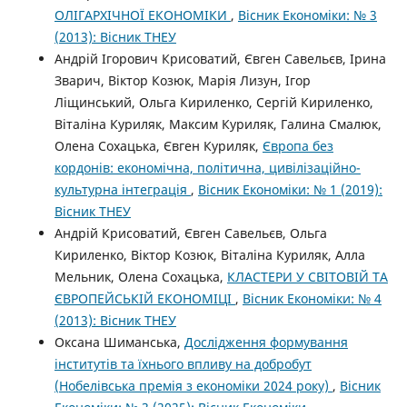
ОЛІГАРХІЧНОЇ ЕКОНОМІКИ
,
Вісник Економіки: № 3
(2013): Вісник ТНЕУ
Андрій Ігорович Крисоватий, Євген Савельєв, Ірина
Зварич, Віктор Козюк, Марія Лизун, Ігор
Ліщинський, Ольга Кириленко, Сергій Кириленко,
Віталіна Куриляк, Максим Куриляк, Галина Смалюк,
Олена Сохацька, Євген Куриляк,
Європа без
кордонів: економічна, політична, цивілізаційно-
культурна інтеграція
,
Вісник Економіки: № 1 (2019):
Вісник ТНЕУ
Андрій Крисоватий, Євген Савельєв, Ольга
Кириленко, Віктор Козюк, Віталіна Куриляк, Алла
Мельник, Олена Сохацька,
КЛАСТЕРИ У СВІТОВІЙ ТА
ЄВРОПЕЙСЬКІЙ ЕКОНОМІЦІ
,
Вісник Економіки: № 4
(2013): Вісник ТНЕУ
Оксана Шиманська,
Дослідження формування
інститутів та їхнього впливу на добробут
(Нобелівська премія з економіки 2024 року)
,
Вісник