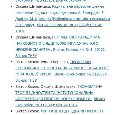
Економіки: № 3 (2025): Вісник Економіки
Оксана Шиманська,
Радикальне переосмислення
економіки бідності в дослідженнях А. Банерджі, Е.
Дюфло, М. Кремера (Нобелівська премія з економіки
2019 року)
,
Вісник Економіки: № 1 (2020): Вісник
ТНЕУ
Оксана Шиманська,
Н. Г. МЕНК’Ю: ПАРАДИГМА
НАУКОВИХ ПОГЛЯДІВ ТЕОРЕТИКА СУЧАСНОГО
НЕОКЕЙНСІАНСТВА
,
Вісник Економіки: № 1 (2012):
Вісник ТНЕУ
Віктор Козюк, Роман Березюк,
ПРОБЛЕМИ
ЕКОНОМІЧНОГО ЗРОСТАННЯ ЗА УМОВ ГЛОБАЛЬНОЇ
ФІНАНСОВОЇ КРИЗИ
,
Вісник Економіки: № 2 (2009):
Вісник ТНЕУ
Віктор Козюк, Оксана Шиманська,
ЕКОНОМІЧНА
ТЕОРІЯ ЦІННОСТЕЙ ТА ІНСТИТУЦІОНАЛЬНА
ФРАГМЕНТАЦІЯ ГЛОБАЛЬНОЇ ЕКОНОМІКИ
,
Вісник
Економіки: № 3 (2014): Вісник ТНЕУ
Віктор Козюк,
ФІНН КІДЛЕНД І ЕДВАРД ПРЕСКОТТ: