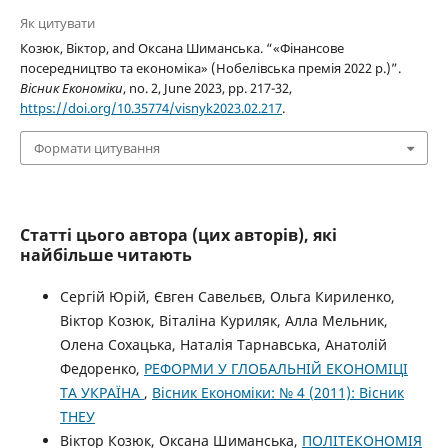
Як цитувати
Козюк, Віктор, and Оксана Шиманська. “«Фінансове
посередництво та економіка» (Нобелівська премія 2022 р.)”.
Вісник Економіки
, no. 2, June 2023, pp. 217-32,
https://doi.org/10.35774/visnyk2023.02.217
.
Формати цитування
Статті цього автора (цих авторів), які
найбільше читають
Сергій Юрій, Євген Савельєв, Ольга Кириленко,
Віктор Козюк, Віталіна Куриляк, Алла Мельник,
Олена Сохацька, Наталія Тарнавська, Анатолій
Федоренко,
РЕФОРМИ У ГЛОБАЛЬНІЙ ЕКОНОМІЦІ
ТА УКРАЇНА
,
Вісник Економіки: № 4 (2011): Вісник
ТНЕУ
Віктор Козюк, Оксана Шиманська,
ПОЛІТЕКОНОМІЯ