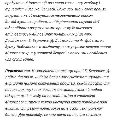
продуктивні інвестиції визначив свого часу глибину і
тривалість Великої депресії. Важливо, що у своїх працях
лауреати не обмежувалися теоретичним описом
досліджуваних проблем, а підкріплювали наукові ідеї
відповідними розрахунками, причому їх висновки
втілювались у відповідних політичних рішеннях.
Дослідження Б. Бернанке, Д. Даймонда та Ф. Дибвіга, на
думку Нобелівського комітету, знижує ризик переростання
фінансових криз у затяжні депресії з важкими наслідками
для суспільства.
Перспективи.
Незважаючи на те, що праці Б. Бернанке, Д.
Даймонда та Ф. Дибвіга дали змогу систематизувати та
вирішити чимало актуальних проблем, однак простір для
подальших наукових досліджень залишається й надалі
відкритим. З огляду на постійні зміни в характері
фінансової системи кожна наступна криза породжує нові
виклики для регуляторів, зокрема в особі центральних
банків. Для прикладу, незважаючи на те, що система