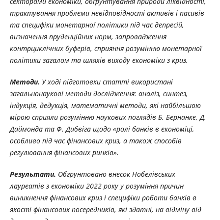
секторами економіки, обґрунтування природи ліквідності,
трактування проблеми невідповідності активів і пасивів
та специфіки монетарної політики під час депресій,
визначення пруденційних норм, запровадження
контрциклічних буферів, сприяння розумінню монетарної
політики загалом та шляхів виходу економіки з криз.
Методи.
У ході підготовки статті використані
загальнонаукові методи дослідження: аналіз, синтез,
індукція, дедукція, математичні методи, які найбільшою
мірою сприяли розумінню наукових поглядів Б. Бернанке, Д.
Даймонда та Ф. Дибвіга щодо «ролі банків в економіці,
особливо під час фінансових криз, а також способів
регулювання фінансових ринків».
Результати.
Обгрунтовано
внесок
Нобелівських
лауреатів
з
економіки
2022
року
у розуміння причин
виникнення фінансових криз і специфіки роботи банків в
якості фінансових посередників, які здатні, на відміну від