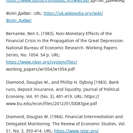
https://www.duhoctrungquoc.vn/wiki/uk/
Дуглас_Даймонд
Філіп Дибвіг. URL:
https://uk.wikipedia.org/wiki/
Філіп_Дибвіг
Bernanke, Вen S. (1983). Non-Monetary Effects of the
Financial Crisis in the Propagation of the Great Depression.
National Bureau of Economic Research. Working Papers
Series, No. 1054. 54 p. URL:
https://www.nber.org/system/files/
working_papers/w1054/w1054.pdf
Diamond, Douglas W., and Phillip H. Dybvig (1983). Bank
runs, deposit insurance, and liquidity. Journal of Political
Economy. Vol. 91 (No. 3), 401-419. URL: https://
www.bu.edu/econ/files/2012/01/DD83jpe.pdf
Diamond, Douglas W. (1984). Financial Intermediation and
Delegated Monitoring. The Review of Economic Studies. Vol.
51, No. 3, 393-414. URL:
https://www.jstor.org/