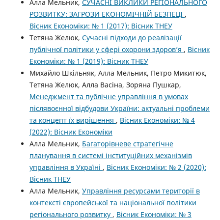
Алла Мельник,
СУЧАСНІ ВИКЛИКИ РЕГІОНАЛЬНОГО
РОЗВИТКУ: ЗАГРОЗИ ЕКОНОМІЧНІЙ БЕЗПЕЦІ
,
Вісник Економіки: № 1 (2017): Вісник ТНЕУ
Тетяна Желюк,
Сучасні підходи до реалізації
публічної політики у сфері охорони здоров’я
,
Вісник
Економіки: № 1 (2019): Вісник ТНЕУ
Михайло Шкільняк, Алла Мельник, Петро Микитюк,
Тетяна Желюк, Алла Васіна, Зоряна Пушкар,
Менеджмент та публічне управління в умовах
післявоєнної відбудови України: актуальні проблеми
та концепт їх вирішення
,
Вісник Економіки: № 4
(2022): Вісник Економіки
Алла Мельник,
Багаторівневе стратегічне
планування в системі інституційних механізмів
управління в Україні
,
Вісник Економіки: № 2 (2020):
Вісник ТНЕУ
Алла Мельник,
Управління ресурсами території в
контексті європейської та національної політики
регіонального розвитку
,
Вісник Економіки: № 3