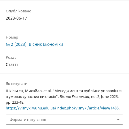
Опубліковано
2023-06-17
Номер
№ 2 (2023): Вісник Економіки
Розділ
Статті
Як цитувати
Шкільняк, Михайло, et al. “Менеджмент та публічне управління
в умовах сучасних викликів”.
Вісник Економіки
, no. 2, June 2023,
pp. 233-48,
https://visnykj.wunu.edu.ua/index.php/visnykj/article/view/1485
.
Формати цитування