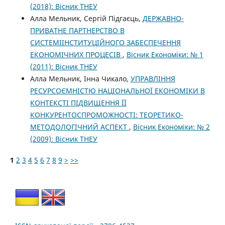
(2018): Вісник ТНЕУ
Алла Мельник, Сергій Підгаєць,
ДЕРЖАВНО-
ПРИВАТНЕ ПАРТНЕРСТВО В
СИСТЕМІІНСТИТУЦІЙНОГО ЗАБЕСПЕЧЕННЯ
ЕКОНОМІЧНИХ ПРОЦЕСІВ
,
Вісник Економіки: № 1
(2011): Вісник ТНЕУ
Алла Мельник, Інна Чикало,
УПРАВЛІННЯ
РЕСУРСОЄМНІСТЮ НАЦІОНАЛЬНОЇ ЕКОНОМІКИ В
КОНТЕКСТІ ПІДВИЩЕННЯ ЇЇ
КОНКУРЕНТОСПРОМОЖНОСТІ: ТЕОРЕТИКО-
МЕТОДОЛОГІЧНИЙ АСПЕКТ
,
Вісник Економіки: № 2
(2009): Вісник ТНЕУ
1
2
3
4
5
6
7
8
9
>
>>