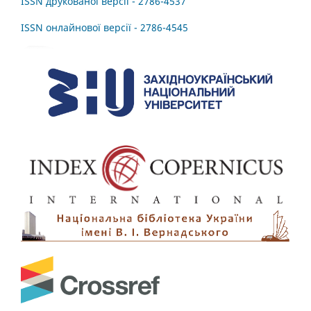
ISSN друкованої версії - 2786-4537
ISSN онлайнової версії - 2786-4545