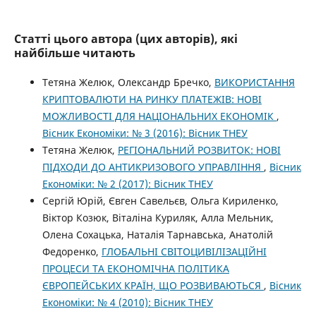
Статті цього автора (цих авторів), які
найбільше читають
Тетяна Желюк, Олександр Бречко,
ВИКОРИСТАННЯ
КРИПТОВАЛЮТИ НА РИНКУ ПЛАТЕЖІВ: НОВІ
МОЖЛИВОСТІ ДЛЯ НАЦІОНАЛЬНИХ ЕКОНОМІК
,
Вісник Економіки: № 3 (2016): Вісник ТНЕУ
Тетяна Желюк,
РЕГІОНАЛЬНИЙ РОЗВИТОК: НОВІ
ПІДХОДИ ДО АНТИКРИЗОВОГО УПРАВЛІННЯ
,
Вісник
Економіки: № 2 (2017): Вісник ТНЕУ
Сергій Юрій, Євген Савельєв, Ольга Кириленко,
Віктор Козюк, Віталіна Куриляк, Алла Мельник,
Олена Сохацька, Наталія Тарнавська, Анатолій
Федоренко,
ГЛОБАЛЬНІ СВІТОЦИВІЛІЗАЦІЙНІ
ПРОЦЕСИ ТА ЕКОНОМІЧНА ПОЛІТИКА
ЄВРОПЕЙСЬКИХ КРАЇН, ЩО РОЗВИВАЮТЬСЯ
,
Вісник
Економіки: № 4 (2010): Вісник ТНЕУ