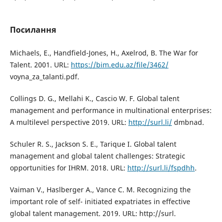
Посилання
Michaels, E., Handfield-Jones, H., Axelrod, B. The War for
Talent. 2001. URL:
https://bim.edu.az/file/3462/
voyna_za_talanti.pdf.
Collings D. G., Mellahi K., Cascio W. F. Global talent
management and performance in multinational enterprises:
A multilevel perspective 2019. URL:
http://surl.li/
dmbnad.
Schuler R. S., Jackson S. E., Tarique I. Global talent
management and global talent challenges: Strategic
opportunities for IHRM. 2018. URL:
http://surl.li/fspdhh
.
Vaiman V., Haslberger A., Vance C. M. Recognizing the
important role of self- initiated expatriates in effective
global talent management. 2019. URL: http://surl.