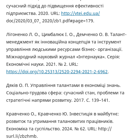
сучасний підхід до підвищення ефективності
підприємства. 2020. URL:
http://vtei.edu.ua/
doc/2020/03_07_ 2020/zb1.pdf#page=179.
Лігоненко Л. О., Цимбалюк І. О., Демченко О. В. Талант-
менеджмент як інноваційна концепція та інструмент
управління людськими ресурсами бізнес- організації.
Міжнародний науковий журнал «Інтернаука». Серія:
Економічні науки. 2021. № 2. URL:
https://doi.org/10.25313/2520-2294-2021-2-6962
.
Дяків О. П. Управління талантами в економіці знань.
Соціально-трудова сфера: сучасний стан, проблеми та
стратегічні напрями розвитку. 2017. С. 139–141.
Кравченко О., Кравченко Ю. Інвестиція в майбутнє:
розвиток та утримання талановитих працівників.
Економіка та суспільство. 2024. № 62. URL: http://
surl.li/zbzhmb.