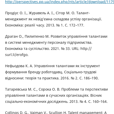
http://perspectives.pp.ua/index.php/nts/article/download/117
Продіус О. І., Журавель А. І., Сітор М. О. Талант-
менеджмент як невід’ємна складова успіху організації.
Економіка: реалії часу. 2013. № 1. C. 172–177.
Драган О., Пилипенко М. Розвиток управління талантами
в системі менеджменту персоналу підприємства.
Економіка та суспільство. 2021. № 33. URL: http://
surl.li/erofgo.
Нефьодова К. А. Управління талантами як інструмент
формування бренду роботодавц. Соціально-трудові
відносини: теорія та практика. 2016. № 2. С. 186–190.
Татаревська М. С., Сорока О. В. Проблеми та перспективи
управління талантами в сучасних організаціях. Вісник
соціально-економічних досліджень. 2013. № 4. С. 160–164.
Collings D. G., Vaiman V., Scullion H. Talent management: A