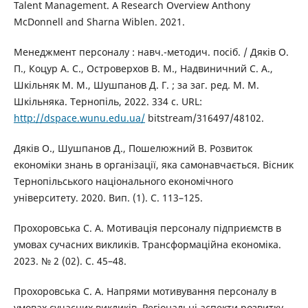
Talent Management. A Research Overview Anthony
McDonnell and Sharna Wiblen. 2021.
Менеджмент персоналу : навч.-методич. посіб. / Дяків О.
П., Коцур А. С., Островерхов В. М., Надвиничний С. А.,
Шкільняк М. М., Шушпанов Д. Г. ; за заг. ред. М. М.
Шкільняка. Тернопіль, 2022. 334 с. URL:
http://dspace.wunu.edu.ua/
bitstream/316497/48102.
Дяків О., Шушпанов Д., Пошелюжний В. Розвиток
економіки знань в організації, яка самонавчається. Вісник
Тернопільського національного економічного
університету. 2020. Вип. (1). C. 113–125.
Прохоровська С. А. Мотивація персоналу підприємств в
умовах сучасних викликів. Трансформаційна економіка.
2023. № 2 (02). С. 45–48.
Прохоровська С. А. Напрями мотивування персоналу в
умовах сучасних викликів. Регіональні аспекти розвитку