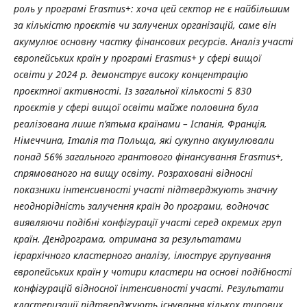
роль у програмі Erasmus+: хоча цей сектор не є найбільшим
за кількістю проєктів чи залучених організацій, саме він
акумулює основну частку фінансових ресурсів. Аналіз участі
європейських країн у програмі Erasmus+ у сфері вищої
освіти у 2024 р. демонструє високу концентрацію
проєктної активності. Із загальної кількості 5 830
проєктів у сфері вищої освіти майже половина була
реалізована лише п’ятьма країнами – Іспанія, Франція,
Німеччина, Італія та Польща, які сукупно акумулювали
понад 56% загального грантового фінансування Erasmus+,
спрямованого на вищу освіту. Розраховані відносні
показники інтенсивності участі підтверджують значну
неоднорідність залучення країн до програми, водночас
виявляючи подібні конфігурації участі серед окремих груп
країн. Дендрограма, отримана за результатами
ієрархічного кластерного аналізу, ілюструє групування
європейських країн у чотири кластери на основі подібності
конфігурацій відносної інтенсивності участі. Результати
кластеризації підтверджують існування кількох типових