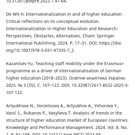
10.31261/polpre.2023.1.47-64.
De Wit H. Internationalization in and of higher education:
Critical reflections on its conceptual evolution.
Internationalization in Higher Education and Research:
Perspectives, Obstacles, Alternatives. Cham: Springer
International Publishing, 2024. P. 17–31. DOI: https://doi.
org/10.1007/978-3-031-47335-7_2.
Kazantsev Yu. Teaching staff mobility under the Erasmus+
programme as a driver of internationalisation of German
higher education (2018–2023). Освітня аналітика України.
2025. № 3 (35). С. 107–122. DOI: 10.32987/2617-8532-2025-3-
107-122.
Artyukhova N., Vorontsova A., Artyukhov A., Yehorova Y.,
Vasić S., Rubanov P., Vasylieva T. Analysis of trends in the
structure of higher education market of European countries.
Knowledge and Performance Management. 2024. Vol. 8, No.
2. P. 91–108. DOI: 10.21511/ kpm.08(2).2024.08.