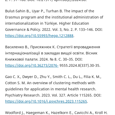
Bulut-Sahin B., Uyar P., Turhan B. The impact of the
Erasmus program and the institutional administration of
internationalization in Türkiye. Higher Education
Governance & Policy. 2022. Vol. 3, No. 2. P. 133–146. DOI:
https://doi.org/10.55993/hegp.1212888
.
Василенко В., Присяжнюк К. Стратегії впровадження
інтернаціоналізації в закладах вищої освіти. Вісник
Книжкової палати. 2024. № 8. С. 30–35. DOI:
https://doi.org/10.36273/2076-
9555.2024.8(337).30-35.
Gao C. X., Dwyer D., Zhu Y., Smith C. L., Du L., Filia K. M.,
Cotton S. M. An overview of clustering methods with
guidelines for application in mental health research.
Psychiatry Research. 2023. Vol. 327. Article 115265. DOI:
https://doi.org/10.1016/j.psychres.2023.115265
.
Woolford J., Haegeman K., Hazelkorn E., Cavicchi A., Kroll H.