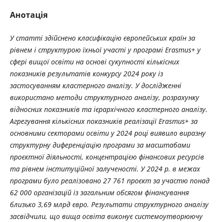
Анотація
У статті здійснено класифікацію європейських країн за
рівнем і структурою їхньої участі у програмі Erasmus+ у
сфері вищої освіти на основі сукупності кількісних
показників результатів конкурсу 2024 року із
застосуванням кластерного аналізу. У дослідженні
використано методи структурного аналізу, розрахунку
відносних показників та ієрархічного кластерного аналізу.
Агрегування кількісних показників реалізації Erasmus+ за
основними секторами освіти у 2024 році виявило виразну
структурну диференціацію програми за масштабами
проєктної діяльності, концентрацією фінансових ресурсів
та рівнем інституційної залученості. У 2024 р. в межах
програми було реалізовано 27 761 проєкт за участю понад
62 000 організацій із загальним обсягом фінансування
близько 3,69 млрд євро. Результати структурного аналізу
засвідчили, що вища освіта виконує системоутворюючу