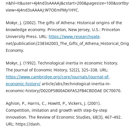
n&hl=it&user=4J4nd3sAAAAJ&cstart=200&pagesize=100&sortby=
view=4J4nd3sAAAAJ:W7OEmFMy1HYC.
Mokyr, J. (2002). The gifts of Athena: Historical origins of the
knowledge economy. Princeton, New Jersey, U.S.: Princeton
University Press. URL:
https://www.researchgate
.
net/publication/238342003_The_Gifts_of_Athena_Historical_Ori
Economy.
Mokyr, J. (1992). Technological inertia in economic history.
The Journal of Economic History, 52(2), 325–338. URL:
https://www.cambridge.org/core/journals/journal-of-
economic-history/
article/abs/technological-inertia-in-
economic-history/D02DF5B00AD6FA52FB4CBDDAE DC70070.
Aghion, P., Harris, C., Howitt, P., Vickers, J. (2001).
Competition, imitation and growth with step-by-step
innovation. The Review of Economic Studies, 68(3), 467–492.
URL: https://dash.