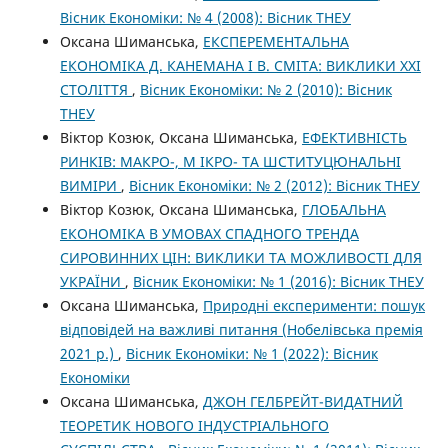
Вісник Економіки: № 4 (2008): Вісник ТНЕУ
Оксана Шиманська,
ЕКСПЕРЕМЕНТАЛЬНА
ЕКОНОМІКА Д. КАНЕМАНА І В. СМІТА: ВИКЛИКИ XXI
CТОЛІТТЯ
,
Вісник Економіки: № 2 (2010): Вісник
ТНЕУ
Віктор Козюк, Оксана Шиманська,
ЕФЕКТИВНІСТЬ
РИНКІВ: МАКРО-, М ІКРО- ТА ШСТИТУЦЮНАЛЬНІ
ВИМІРИ
,
Вісник Економіки: № 2 (2012): Вісник ТНЕУ
Віктор Козюк, Оксана Шиманська,
ГЛОБАЛЬНА
ЕКОНОМІКА В УМОВАХ СПАДНОГО ТРЕНДА
СИРОВИННИХ ЦІН: ВИКЛИКИ ТА МОЖЛИВОСТІ ДЛЯ
УКРАЇНИ
,
Вісник Економіки: № 1 (2016): Вісник ТНЕУ
Оксана Шиманська,
Природні експерименти: пошук
відповідей на важливі питання (Нобелівська премія
2021 р.)
,
Вісник Економіки: № 1 (2022): Вісник
Економіки
Оксана Шиманська,
ДЖОН ГЕЛБРЕЙТ-ВИДАТНИЙ
ТЕОРЕТИК НОВОГО ІНДУСТРІАЛЬНОГО