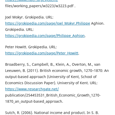
files/working_papers/w3223/w3223.pdf .
Joel Mokyr. Grokipedia. URL:
https://grokipedia.com/page/Joel_Mokyr.Philippe
Aghion.
Grokipedia. URL:
https://grokipedia.com/page/Philippe_Aghion
.
Peter Howitt. Grokipedia. URL:
https://grokipedia.com/page/Peter_Howitt
.
Broadberry, S., Campbell, B., Klein, A., Overton, M., van
Leeuwen, B. (2011). British economic growth, 1270–1870: An
output-based approach (University of Kent, School of
Economics Discussion Paper). University of Kent. URL:
https://www.researchgate.net/
publication/254453531_British_Economic_Growth_1270-
1870_an_output-based_approach.
Sutch, R. (2006). National income and product. In S. B.