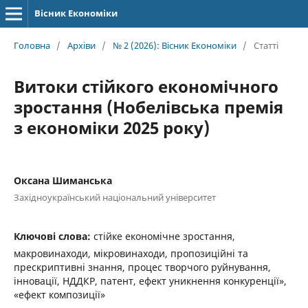
Вісник Економіки
Головна
/
Архіви
/
№ 2 (2026): Вісник Економіки
/
Статті
Витоки стійкого економічного
зростання (Нобелівська премія
з економіки 2025 року)
Оксана Шиманська
Західноукраїнський національний університет
Ключові слова:
стійке економічне зростання,
макровинаходи, мікровинаходи, пропозиційні та
прескриптивні знання, процес творчого руйнування,
інновації, НДДКР, патент, ефект уникнення конкуренції»,
«ефект композиції»