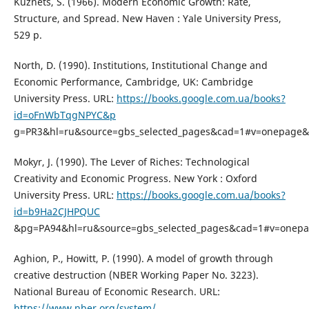
Kuznets, S. (1966). Modern Economic Growth: Rate,
Structure, and Spread. New Haven : Yale University Press,
529 p.
North, D. (1990). Institutions, Institutional Change and
Economic Performance, Cambridge, UK: Cambridge
University Press. URL:
https://books.google.com.ua/books?
id=oFnWbTqgNPYC&p
g=PR3&hl=ru&source=gbs_selected_pages&cad=1#v=onepage&q
Mokyr, J. (1990). The Lever of Riches: Technological
Creativity and Economic Progress. New York : Oxford
University Press. URL:
https://books.google.com.ua/books?
id=b9Ha2CJHPQUC
&pg=PA94&hl=ru&source=gbs_selected_pages&cad=1#v=onepa
Aghion, P., Howitt, P. (1990). A model of growth through
creative destruction (NBER Working Paper No. 3223).
National Bureau of Economic Research. URL:
https://www.nber.org/system/