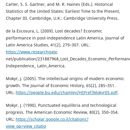
Carter, S. S. Gartner, and M. R. Haines (Eds.). Historical
Statistics of the United States: Earliest Time to the Present,
Chapter III. Cambridge, U.K.: Cambridge University Press.
de la Escosura, L. (2009). Lost decades? Economic
performance in post-independence Latin America. Journal of
Latin America Studies, 41(2), 279–307. URL:
https://www.researchgate
.
net/publication/231887968_Lost_Decades_Economic_Performanc
Independence_ Latin_America.
Mokyr, J. (2005). The intellectual origins of modern economic
growth. The Journal of Economic History, 65(2), 285–351.
URL:
https://people.bu.edu/chamley/HSFref/Mokyr05.pdf
.
Mokyr, J. (1990). Punctuated equilibria and technological
progress. The American Economic Review, 80(2), 350–354.
URL:
https://scholar.google.co.il/citations?
view_op=view_citatio