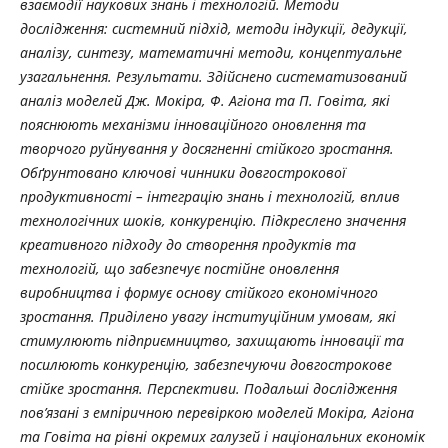
взаємодії наукових знань і технологій. Методи
дослідження: системний підхід, методи індукції, дедукції,
аналізу, синтезу, математичні методи, концептуальне
узагальнення. Результати. Здійснено систематизований
аналіз моделей Дж. Мокіра, Ф. Агіона та П. Говіта, які
пояснюють механізми інноваційного оновлення та
творчого руйнування у досягненні стійкого зростання.
Обґрунтовано ключові чинники довгострокової
продуктивності – інтеграцію знань і технологій, вплив
технологічних шоків, конкуренцію. Підкреслено значення
креативного підходу до створення продуктів та
технологій, що забезпечує постійне оновлення
виробництва і формує основу стійкого економічного
зростання. Приділено увагу інституційним умовам, які
стимулюють підприємництво, захищають інновації та
посилюють конкуренцію, забезпечуючи довгострокове
стійке зростання. Перспективи. Подальші дослідження
пов’язані з емпіричною перевіркою моделей Мокіра, Агіона
та Говіта на рівні окремих галузей і національних економік