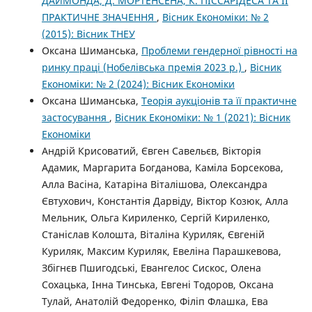
ДАЙМОНДА, Д. МОРТЕНСЕНА, К. ПІССАРІДЕСА ТА ЇЇ
ПРАКТИЧНЕ ЗНАЧЕННЯ
,
Вісник Економіки: № 2
(2015): Вісник ТНЕУ
Оксана Шиманська,
Проблеми гендерної рівності на
ринку праці (Нобелівська премія 2023 р.)
,
Вісник
Економіки: № 2 (2024): Вісник Економіки
Оксана Шиманська,
Теорія аукціонів та її практичне
застосування
,
Вісник Економіки: № 1 (2021): Вісник
Економіки
Андрій Крисоватий, Євген Савельєв, Вікторія
Адамик, Маргарита Богданова, Каміла Борсекова,
Алла Васіна, Катаріна Віталішова, Олександра
Євтухович, Константія Дарвіду, Віктор Козюк, Алла
Мельник, Ольга Кириленко, Сергій Кириленко,
Станіслав Колошта, Віталіна Куриляк, Євгеній
Куриляк, Максим Куриляк, Евеліна Парашкевова,
Збігнєв Пшигодські, Евангелос Сискос, Олена
Сохацька, Інна Тинська, Евгені Тодоров, Оксана
Тулай, Анатолій Федоренко, Філіп Флашка, Ева