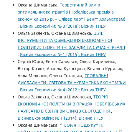
Оксана Шиманська,
Теоретичний вимір
оптимальних контрактів (Нобелівська премія з
економіки 2016 р. – Олівер Харт і Бенгт Хольмстрем)
,
Вісник Економіки: № 3 (2018): Вісник ТНЕУ
Ольга Заклекта, Оксана Шиманська,
ЦІЛІ,
ІНСТРУМЕНТИ ТА ОБМЕЖЕННЯ ЕКОНОМІЧНОЇ
ПОЛІТИКИ: ТЕОРЕТИЧНІ ЗАСАДИ ТА СУЧАСНІ РЕАЛІЇ
,
Вісник Економіки: № 1 (2015): Вісник ТНЕУ
Сергій Юрій, Євген Савельєв, Ольга Кириленко,
Віктор Козюк, Анжела Кузнєцова, Віталіна Куриляк,
Алла Мельник, Олена Сохацька,
ГЛОБАЛЬНІ
ДИСБАЛАНСИ: СВІТОВА ТА УКРАЇНСЬКА ЕКОНОМІКИ
,
Вісник Економіки: № 4 (2012): Вісник ТНЕУ
Ольга Заклекта, Оксана Шиманська,
ТЕОРІЯ
ЕКОНОМІЧНОЇ ПОЛІТИКИ В ПРАЦЯХ НОБЕЛІВСЬКИХ
ЛАУРЕАТІВ В СВІТЛІ ВИКЛИКІВ СЬОГОДЕННЯ
,
Вісник Економіки: № 1 (2014): Вісник ТНЕУ
Оксана Шиманська,
“ТЕОРІЯ ПОШУКУ” П.