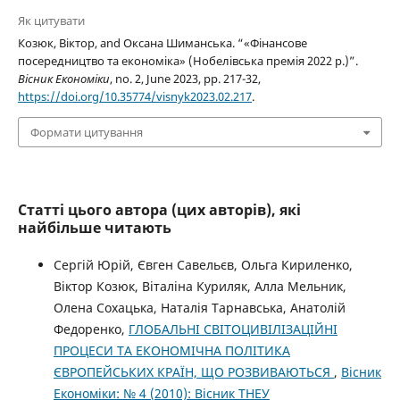
Як цитувати
Козюк, Віктор, and Оксана Шиманська. “«Фінансове
посередництво та економіка» (Нобелівська премія 2022 р.)”.
Вісник Економіки
, no. 2, June 2023, pp. 217-32,
https://doi.org/10.35774/visnyk2023.02.217
.
Формати цитування
Статті цього автора (цих авторів), які
найбільше читають
Сергій Юрій, Євген Савельєв, Ольга Кириленко,
Віктор Козюк, Віталіна Куриляк, Алла Мельник,
Олена Сохацька, Наталія Тарнавська, Анатолій
Федоренко,
ГЛОБАЛЬНІ СВІТОЦИВІЛІЗАЦІЙНІ
ПРОЦЕСИ ТА ЕКОНОМІЧНА ПОЛІТИКА
ЄВРОПЕЙСЬКИХ КРАЇН, ЩО РОЗВИВАЮТЬСЯ
,
Вісник
Економіки: № 4 (2010): Вісник ТНЕУ