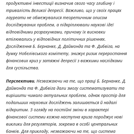
продуктивні інвестиції визначив свого часу глибину і
тривалість Великої депресії. Важливо, що у своїх працях
лауреати не обмежувалися теоретичним описом
досліджуваних проблем, а підкріплювали наукові ідеї
відповідними розрахунками, причому їх висновки
втілювались у відповідних політичних рішеннях.
Дослідження Б. Бернанке, Д. Даймонда та Ф. Дибвіга, на
думку Нобелівського комітету, знижує ризик переростання
фінансових криз у затяжні депресії з важкими наслідками
для суспільства.
Перспективи.
Незважаючи на те, що праці Б. Бернанке, Д.
Даймонда та Ф. Дибвіга дали змогу систематизувати та
вирішити чимало актуальних проблем, однак простір для
подальших наукових досліджень залишається й надалі
відкритим. З огляду на постійні зміни в характері
фінансової системи кожна наступна криза породжує нові
виклики для регуляторів, зокрема в особі центральних
банків. Для прикладу, незважаючи на те, що система