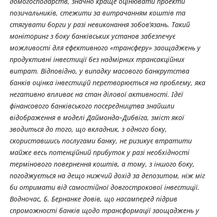
домогосподарств, значно краще оцінювати проекти
позичальників, стежити за витрачанням коштів та
стягувати борги у разі невиконання зобов’язань. Такий
моніторинг з боку банківських установ забезпечує
можливості для ефективного «трансферу» заощаджень у
продуктивні інвестиції без надмірних трансакційних
витрат. Відповідно, у випадку масового банкрутства
банків оцінка інвестицій перетворюється на проблему, яка
негативно впливає на стан ділової активності. Ідеї
фінансового банківського посередництва знайшли
відображення в моделі Даймонда–Дибвіга, зміст якої
зводиться до того, що вкладник, з одного боку,
скориставшись послугами банку, не ризикує втратити
майже весь потенційний прибуток у разі необхідності
термінового повернення коштів, а тому, з іншого боку,
погоджується на дещо нижчий дохід за депозитом, ніж міг
би отримати від самостійної довгострокової інвестиції.
Водночас, Б. Бернанке довів, що насамперед підрив
спроможності банків щодо трансформації заощаджень у