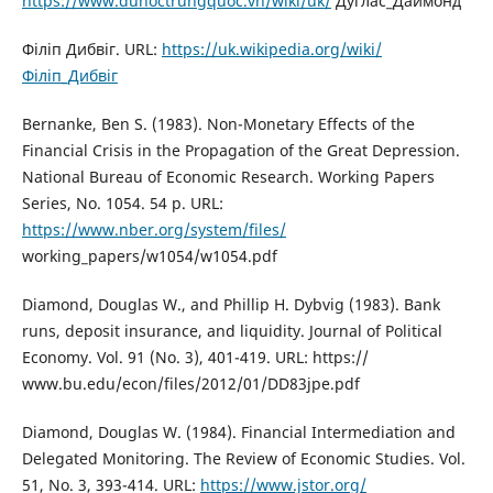
https://www.duhoctrungquoc.vn/wiki/uk/
Дуглас_Даймонд
Філіп Дибвіг. URL:
https://uk.wikipedia.org/wiki/
Філіп_Дибвіг
Bernanke, Вen S. (1983). Non-Monetary Effects of the
Financial Crisis in the Propagation of the Great Depression.
National Bureau of Economic Research. Working Papers
Series, No. 1054. 54 p. URL:
https://www.nber.org/system/files/
working_papers/w1054/w1054.pdf
Diamond, Douglas W., and Phillip H. Dybvig (1983). Bank
runs, deposit insurance, and liquidity. Journal of Political
Economy. Vol. 91 (No. 3), 401-419. URL: https://
www.bu.edu/econ/files/2012/01/DD83jpe.pdf
Diamond, Douglas W. (1984). Financial Intermediation and
Delegated Monitoring. The Review of Economic Studies. Vol.
51, No. 3, 393-414. URL:
https://www.jstor.org/