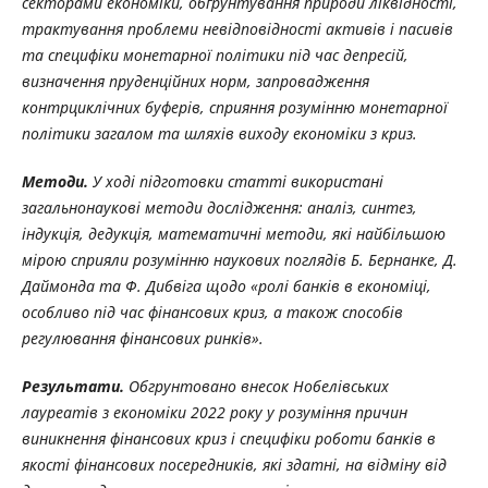
секторами економіки, обґрунтування природи ліквідності,
трактування проблеми невідповідності активів і пасивів
та специфіки монетарної політики під час депресій,
визначення пруденційних норм, запровадження
контрциклічних буферів, сприяння розумінню монетарної
політики загалом та шляхів виходу економіки з криз.
Методи.
У ході підготовки статті використані
загальнонаукові методи дослідження: аналіз, синтез,
індукція, дедукція, математичні методи, які найбільшою
мірою сприяли розумінню наукових поглядів Б. Бернанке, Д.
Даймонда та Ф. Дибвіга щодо «ролі банків в економіці,
особливо під час фінансових криз, а також способів
регулювання фінансових ринків».
Результати.
Обгрунтовано
внесок
Нобелівських
лауреатів
з
економіки
2022
року
у розуміння причин
виникнення фінансових криз і специфіки роботи банків в
якості фінансових посередників, які здатні, на відміну від