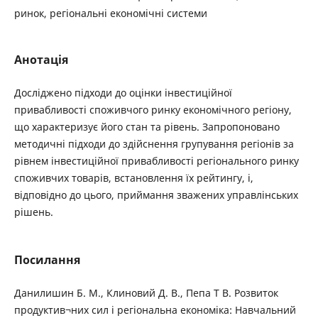
ринок, регіональні економічні системи
Анотація
Досліджено підходи до оцінки інвестиційної
привабливості споживчого рин­ку економічного регіону,
що характеризує його стан та рівень. Запропоновано
методичні підходи до здійснення групування регіонів за
рівнем інвестиційної при­вабливості регіонального ринку
споживчих товарів, встановлення їх рейтингу, і,
відповідно до цього, приймання зважених управлінських
рішень.
Посилання
Данилишин Б. М., Клиновий Д. В., Пепа Т В. Розвиток
продуктив¬них сил і регіональна економіка: Навчальний