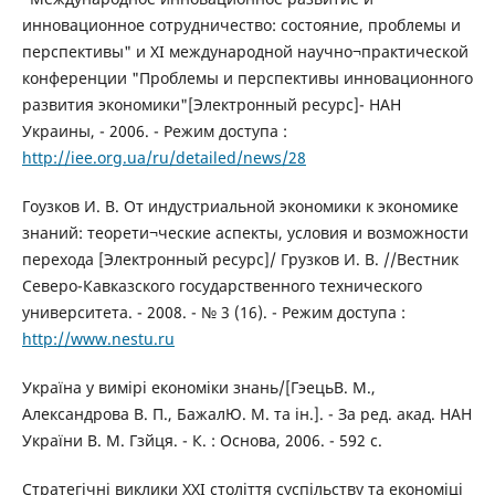
инновационное сотрудничество: состояние, проблемы и
перспективы" и XI международной научно¬практической
конференции "Проблемы и перспективы инновационного
развития экономики"[Электронный ресурс]- НАН
Украины, - 2006. - Режим доступа :
http://iee.org.ua/ru/detailed/news/28
Гоузков И. В. От индустриальной экономики к экономике
знаний: теорети¬ческие аспекты, условия и возможности
перехода [Электронный ресурс]/ Грузков И. В. //Вестник
Северо-Кавказского государственного технического
университета. - 2008. - № 3 (16). - Режим доступа :
http://www.nestu.ru
Україна у вимірі економіки знань/[ГэецьВ. М.,
Александрова В. П., БажалЮ. М. та ін.]. - За ред. акад. НАН
України В. М. Гзйця. - К. : Основа, 2006. - 592 с.
Стратегічні виклики XXI століття суспільству та економіці