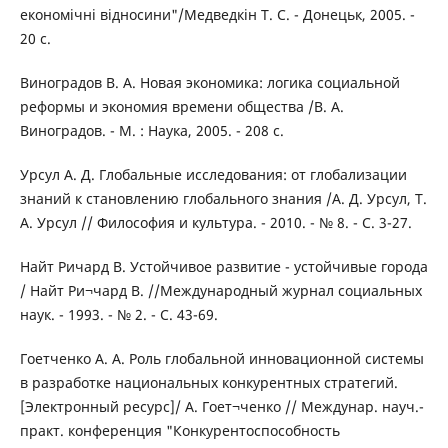
економічні відносини"/Медведкін T. С. - Донецьк, 2005. -
20 с.
Виноградов В. А. Новая экономика: логика социальной
реформы и экономия времени общества /В. А.
Виноградов. - М. : Наука, 2005. - 208 с.
Урсул А. Д. Глобальные исследования: от глобализации
знаний к становлению глобального знания /А. Д. Урсул, Т.
А. Урсул // Философия и культура. - 2010. - № 8. - С. 3-27.
Найт Ричард В. Устойчивое развитие - устойчивые города
/ Найт Ри¬чард В. //Международный журнал социальных
наук. - 1993. - № 2. - С. 43-69.
Гоетченко А. А. Роль глобальной инновационной системы
в разработке национальных конкурентных стратегий.
[Электронный ресурс]/ А. Гоет¬ченко // Междунар. науч.-
практ. конференция "Конкурентоспособность