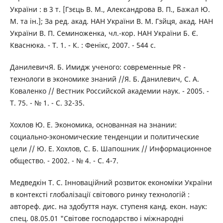
України : в 3 т. [Гзєць В. М., Александрова В. П., Бажал Ю.
М. та ін.]; За ред. акад. НАН України В. М. Гзйця, акад. НАН
України В. П. Семиноженка, чл.-кор. НАН України Б. Є.
Кваснюка. - Т. 1. - К. : Фенікс, 2007. - 544 с.
ДанилевичЯ. Б. Имидж ученого: современные PR -
технологи в экономике знаний //Я. Б. Данилевич, С. А.
Коваленко // Вестник Российской академии наук. - 2005. -
T. 75. - № 1. - С. 32-35.
Хохлов Ю. Е. Экономика, основанная на знании:
социально-экономические тенденции и политические
цели // Ю. Е. Хохлов, С. Б. Шапошник // Информационное
общество. - 2002. - № 4. - С. 4-7.
Медведкін Т. С. Інноваційний розвиток економіки України
в контексті глобалізації світового ринку технологій :
автореф. дис. на здобуття наук. ступеня канд. екон. наук:
спец. 08.05.01 "Світове господарство і міжнародні