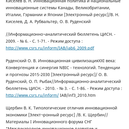
Киселев В. Н. Инновационная политика и национальные
инновационные системы Канады, Великобритании,
Италии, Гзрмании и Японии [Электронный ресурс]/В. Н.
Киселев, Д. А. Рубвальтер, О. В. Руденский
//Информационно¬аналитический бюллетень ЦИСН. -
2009. - № 6. - С. 1-71. - Режим доступа :
http://www.csrs.ru/inform/IAB/iab6_2009.pdf
Руденский О. В. Инновационная цивилизацияXXI века:
Конвергенция и синергия NBIC - технологий. Тенденции
и прогнозы 2015-2030 [Электронный ресурс]/ О. В.
Руденский, О. П. Рыбак//Информационно-аналитический
бюллетень ЦИСН. - 2010. - № 3. - С. 1-86. - Режим доступа :
http://www.csrs.ru/inform/
IAB/inf3_2010.htm
Щербин В. К. Типологические отличия инновационной
экономики [Элект¬ронный ресурс] /В. К. Щербин//
Материалы I Инновационного форума СНГ
"Международное инновационное развитие и