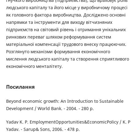
гнучкого виробництва (підприємства), що враховує роль
людського капіталу та його місце у виробничому процесі
як головного фактора виробництва. Досліджено основні
напрямки та інструменти для виходу вітчизняних
підприємств на світовий рівень і отримання унікальних
ринкових переваг шляхом реформування систем
матеріальної компенсації трудового внеску працюючих.
Розглянуто механізми формування економічного
мислення людського капіталу та створення сприятливого
економічного менталітету.
Посилання
Beyond economic growth: An Introduction to Sustainable
Development / World Bank. - 2004. - 280 p.
Yadav K. P. EmploymentOpportunities&EconomicPolicy / K. P
Yadav. - Sarup& Sons, 2006. - 478 p.