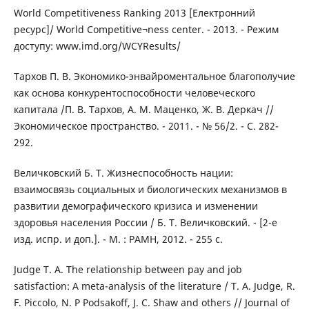
World Competitiveness Ranking 2013 [Електронний
ресурс]/ World Competitive¬ness center. - 2013. - Режим
доступу: www.imd.org/WCYResults/
Тархов П. В. Экономико-энвайроментальное благополучие
как основа конкурентоспособности человеческого
капитала /П. В. Тархов, А. М. Маценко, Ж. В. Деркач //
Экономическое пространство. - 2011. - № 56/2. - С. 282-
292.
Величковский Б. Т. Жизнеспособность нации:
взаимосвязь социальных и биологических механизмов в
развитии демографического кризиса и изменении
здоровья населения России / Б. Т. Величковский. - [2-е
изд. испр. и доп.]. - М. : РАМН, 2012. - 255 с.
Judge T. A. The relationship between pay and job
satisfaction: A meta-analysis of the literature / T. A. Judge, R.
F. Piccolo, N. P Podsakoff, J. C. Shaw and others // Journal of