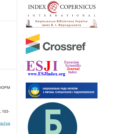
ЕФОРМ
. 103-
hp/vis