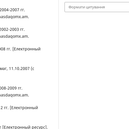
Формати цитування
004-2007 гг.
.nasdaqomx.am.
002-2003 гг.
.nasdaqomx.am.
08 гг. [Електронный
аг, 11.10.2007 (с
08-2009 гг.
.nasdaqomx.am.
2 гг. [Електронный
[Електронный ресурс].