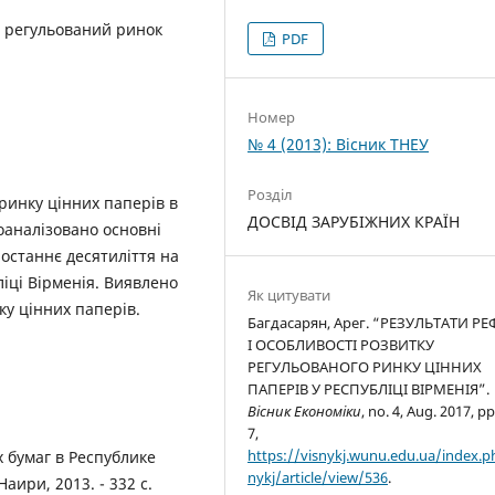
 регульований ринок
PDF
Номер
№ 4 (2013): Вісник ТНЕУ
Розділ
ринку цінних паперів в
ДОСВІД ЗАРУБІЖНИХ КРАЇН
роаналізовано основні
 останнє десятиліття на
іці Вірменія. Виявлено
Як цитувати
ку цінних паперів.
Багдасарян, Арег. “РЕЗУЛЬТАТИ Р
І ОСОБЛИВОСТІ РОЗВИТКУ
РЕГУЛЬОВАНОГО РИНКУ ЦІННИХ
ПАПЕРІВ У РЕСПУБЛІЦІ ВІРМЕНІЯ”.
Вісник Економіки
, no. 4, Aug. 2017, pp
7,
https://visnykj.wunu.edu.ua/index.p
 бумаг в Республике
nykj/article/view/536
.
аири, 2013. - 332 с.