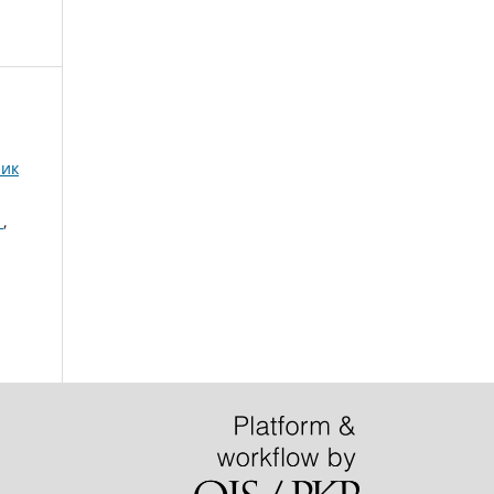
ник
В
,