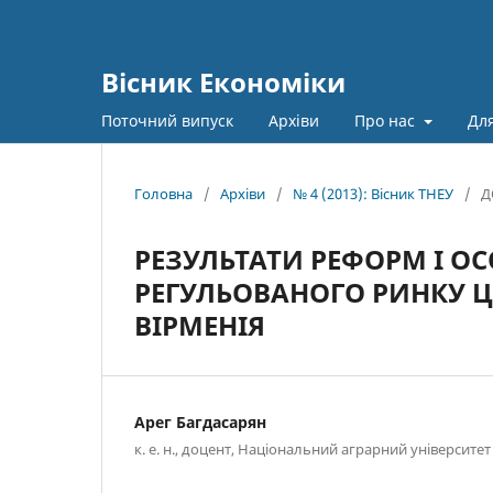
Вісник Економіки
Поточний випуск
Архіви
Про нас
Для
Головна
/
Архіви
/
№ 4 (2013): Вісник ТНЕУ
/
Д
РЕЗУЛЬТАТИ РЕФОРМ І О
РЕГУЛЬОВАНОГО РИНКУ ЦІ
ВІРМЕНІЯ
Арег Багдасарян
к. е. н., доцент, Національний аграрний університет