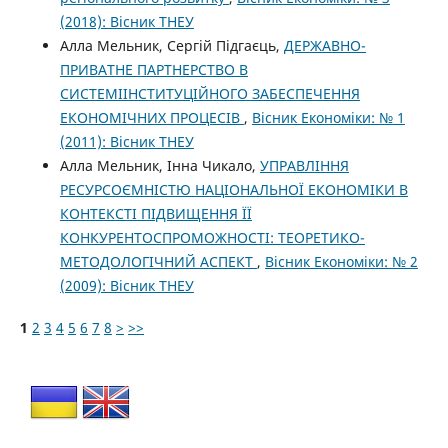
(2018): Вісник ТНЕУ
Алла Мельник, Сергій Підгаєць,
ДЕРЖАВНО-
ПРИВАТНЕ ПАРТНЕРСТВО В
СИСТЕМІІНСТИТУЦІЙНОГО ЗАБЕСПЕЧЕННЯ
ЕКОНОМІЧНИХ ПРОЦЕСІВ
,
Вісник Економіки: № 1
(2011): Вісник ТНЕУ
Алла Мельник, Інна Чикало,
УПРАВЛІННЯ
РЕСУРСОЄМНІСТЮ НАЦІОНАЛЬНОЇ ЕКОНОМІКИ В
КОНТЕКСТІ ПІДВИЩЕННЯ ЇЇ
КОНКУРЕНТОСПРОМОЖНОСТІ: ТЕОРЕТИКО-
МЕТОДОЛОГІЧНИЙ АСПЕКТ
,
Вісник Економіки: № 2
(2009): Вісник ТНЕУ
1
2
3
4
5
6
7
8
>
>>