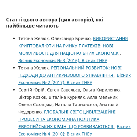
Статті цього автора (цих авторів), які
найбільше читають
Тетяна Желюк, Олександр Бречко,
ВИКОРИСТАННЯ
КРИПТОВАЛЮТИ НА РИНКУ ПЛАТЕЖІВ: НОВІ
МОЖЛИВОСТІ ДЛЯ НАЦІОНАЛЬНИХ ЕКОНОМІК
,
Вісник Економіки: № 3 (2016): Вісник ТНЕУ
Тетяна Желюк,
РЕГІОНАЛЬНИЙ РОЗВИТОК: НОВІ
ПІДХОДИ ДО АНТИКРИЗОВОГО УПРАВЛІННЯ
,
Вісник
Економіки: № 2 (2017): Вісник ТНЕУ
Сергій Юрій, Євген Савельєв, Ольга Кириленко,
Віктор Козюк, Віталіна Куриляк, Алла Мельник,
Олена Сохацька, Наталія Тарнавська, Анатолій
Федоренко,
ГЛОБАЛЬНІ СВІТОЦИВІЛІЗАЦІЙНІ
ПРОЦЕСИ ТА ЕКОНОМІЧНА ПОЛІТИКА
ЄВРОПЕЙСЬКИХ КРАЇН, ЩО РОЗВИВАЮТЬСЯ
,
Вісник
Економіки: № 4 (2010): Вісник ТНЕУ