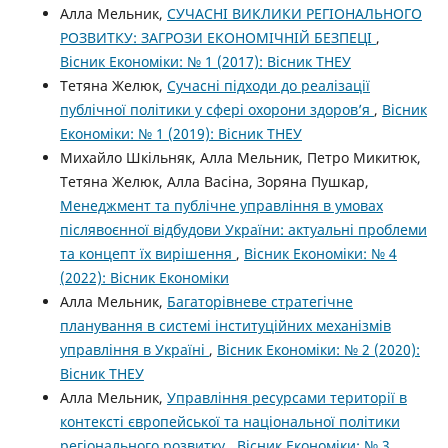
Алла Мельник,
СУЧАСНІ ВИКЛИКИ РЕГІОНАЛЬНОГО
РОЗВИТКУ: ЗАГРОЗИ ЕКОНОМІЧНІЙ БЕЗПЕЦІ
,
Вісник Економіки: № 1 (2017): Вісник ТНЕУ
Тетяна Желюк,
Сучасні підходи до реалізації
публічної політики у сфері охорони здоров’я
,
Вісник
Економіки: № 1 (2019): Вісник ТНЕУ
Михайло Шкільняк, Алла Мельник, Петро Микитюк,
Тетяна Желюк, Алла Васіна, Зоряна Пушкар,
Менеджмент та публічне управління в умовах
післявоєнної відбудови України: актуальні проблеми
та концепт їх вирішення
,
Вісник Економіки: № 4
(2022): Вісник Економіки
Алла Мельник,
Багаторівневе стратегічне
планування в системі інституційних механізмів
управління в Україні
,
Вісник Економіки: № 2 (2020):
Вісник ТНЕУ
Алла Мельник,
Управління ресурсами території в
контексті європейської та національної політики
регіонального розвитку
,
Вісник Економіки: № 3