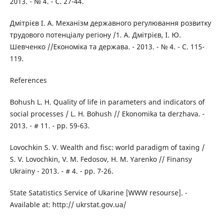
2013. - № 4. - С. 27-44.
Дмітрієв І. А. Механізм державного регулювання розвитку
трудового потенціалу регіону /1. А. Дмітрієв, І. Ю.
Шевченко //Економіка та держава. - 2013. - № 4. - С. 115-
119.
References
Bohush L. H. Quality of life in parameters and indicators of
social processes / L. H. Bohush // Ekonomika ta derzhava. -
2013. - # 11. - pp. 59-63.
Lovochkin S. V. Wealth and fisc: world paradigm of taxing /
S. V. Lovochkin, V. M. Fedosov, H. M. Yarenko // Finansy
Ukrainy - 2013. - # 4. - pp. 7-26.
State Satatistics Service of Ukarine [WWW resourse]. -
Available at: http:// ukrstat.gov.ua/