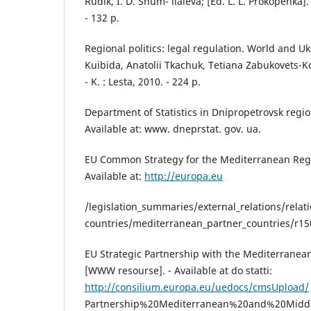
Rudik, I. D. Shum- liaieva; [Ed. L. L. Prokopenka]
- 132 p.
Regional politics: legal regulation. World and U
Kuibida, Anatolii Tkachuk, Tetiana Zabukovets-K
- K. : Lesta, 2010. - 224 p.
Department of Statistics in Dnipropetrovsk regi
Available at: www. dneprstat. gov. ua.
EU Common Strategy for the Mediterranean Reg
Available at:
http://europa.eu
/legislation_summaries/external_relations/relat
countries/mediterranean_partner_countries/r1
EU Strategic Partnership with the Mediterranea
[WWW resourse]. - Available at do statti:
http://consilium.europa.eu/uedocs/cmsUpload/
Partnership%20Mediterranean%20and%20Middl