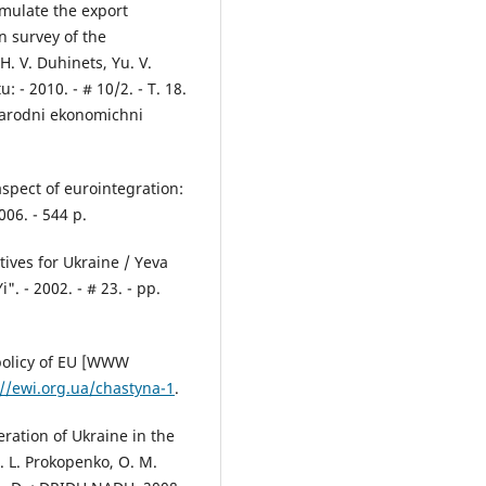
timulate the export
n survey of the
H. V. Duhinets, Yu. V.
 - 2010. - # 10/2. - T. 18.
hnarodni ekonomichni
aspect of eurointegration:
06. - 544 p.
tives for Ukraine / Yeva
. - 2002. - # 23. - pp.
policy of EU [WWW
://ewi.org.ua/chastyna-1
.
ration of Ukraine in the
. L. Prokopenko, O. M.