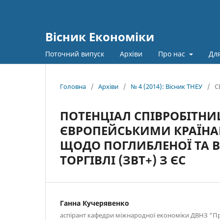
Вісник Економіки
Поточний випуск
Архіви
Про нас
Для
Головна
/
Архіви
/
№ 4 (2014): Вісник ТНЕУ
/
С
ПОТЕНЦІАЛ СПІВРОБІТНИ
ЄВРОПЕЙСЬКИМИ КРАЇНАМ
ЩОДО ПОГЛИБЛЕНОЇ ТА 
ТОРГІВЛІ (ЗВТ+) З ЄС
Ганна Кучерявенко
аспірант кафедри міжнародної економіки ДВНЗ “П