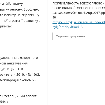
ПОГЛИБЛЕНОЇ ТА ВСЕОХОПЛЮЮЧ
 у майбутньому
ЗОНИ ВІЛЬНОЇ ТОРГІВЛІ (ЗВТ+) З ЄС
витку регіону. Зроблено
Вісник Економіки
, no. 4, Aug. 2017, pp
ого попиту на сировинну
40,
ної стратегії розвитку з
https://visnykj.wunu.edu.ua/index.p
 ринках.
nykj/article/view/612
.
Формати цитування
имулювання експортного
нові анкетування
 Дугінець, Ю. В.
ситету: - 2010. - № 10/2.
та міжнародні економічні
вроінтеграційний аспект:
544 с.