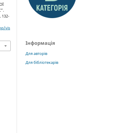
ОЇ
”.
. 132-
hp/vis
Інформація
Для авторів
Для бібліотекарів