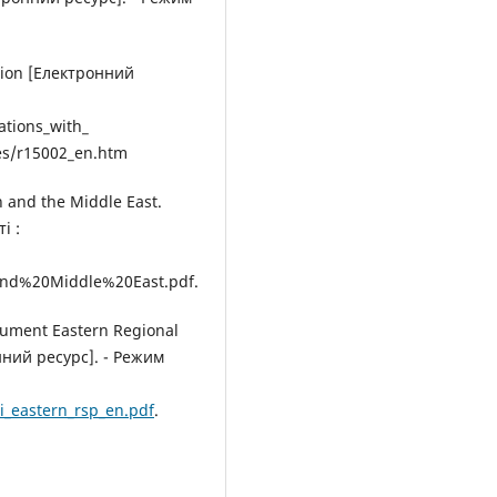
gion [Електронний
ations_with_
es/r15002_en.htm
n and the Middle East.
і :
nd%20Middle%20East.pdf.
ument Eastern Regional
ний ресурс]. - Режим
i_eastern_rsp_en.pdf
.