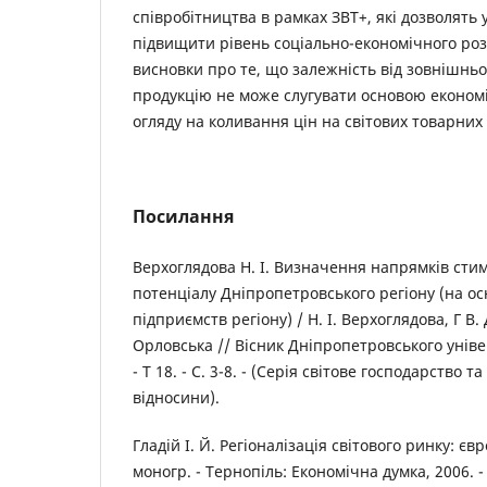
співробітництва в рамках ЗВТ+, які дозволять
підвищити рівень соціально-економічного роз
висновки про те, що залежність від зовнішнь
продукцію не може слугувати основою економіч
огляду на коливання цін на світових товарних
Посилання
Верхоглядова Н. І. Визначення напрямків ст
потенціалу Дніпропетровського регіону (на ос
підприємств регіону) / Н. І. Верхоглядова, Г В.
Орловська // Вісник Дніпропетровського універ
- Т 18. - С. 3-8. - (Серія світове господарство 
відносини).
Гладій І. Й. Регіоналізація світового ринку: є
моногр. - Тернопіль: Економічна думка, 2006. - 