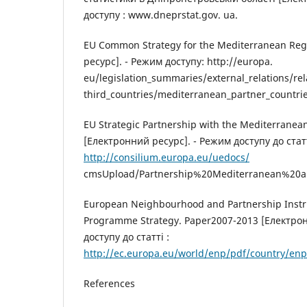
доступу : www.dneprstat.gov. ua.
EU Common Strategy for the Mediterranean Re
ресурс]. - Режим доступу: http://europa.
eu/legislation_summaries/external_relations/rel
third_countries/mediterranean_partner_countri
EU Strategic Partnership with the Mediterranea
[Електронний ресурс]. - Режим доступу до статт
http://consilium.europa.eu/uedocs/
cmsUpload/Partnership%20Mediterranean%20a
European Neighbourhood and Partnership Instr
Programme Strategy. Paper2007-2013 [Електрон
доступу до статті :
http://ec.europa.eu/world/enp/pdf/country/enp
References