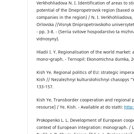
Verkhohliadova N. I. Identification of areas to s
potential of the Dnepropetrovsk region (based o
companies in the region) / N. I. Verkhohliadova, 
Orlovska //Visnyk Dnipropetrovskoho universytetu:
- pp. 3-8. - (Seriia svitove hospodarstvo ta miz
vidnosyny).
Hladii I. Y. Regionalisation of the world market: 
mono¬graph. - Ternopil: Ekonomichna dumka, 20
Kish Ye. Regional politics of EU: strategic impera
Kish // Nezalezhnyi kulturolohichnyi chasopys “Yi"
133-157.
Kish Ye. Transborder cooperation and regional 
resourse] / Ye. Kish. - Available at do statti:
http
Prokopenko L. L. Development of European coope
context of European integration: monograph. / L