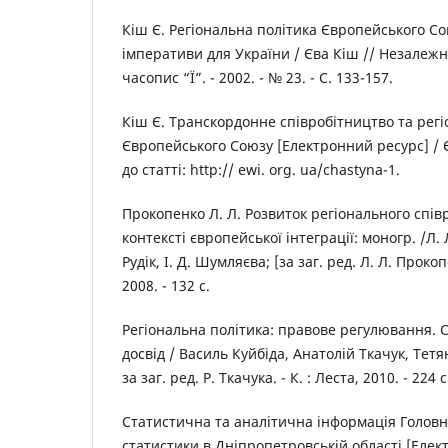
Кіш Є. Регіональна політика Європейського Со
імперативи для України / Єва Кіш // Незалеж
часопис “Ї”. - 2002. - № 23. - С. 133-157.
Кіш Є. Транскордонне співробітництво та регі
Європейського Союзу [Електронний ресурс] / Є
до статті: http:// ewi. org. ua/chastyna-1.
Прокопенко Л. Л. Розвиток регіонального спів
контексті європейської інтеграції: моногр. /Л.
Рудік, І. Д. Шумляєва; [за заг. ред. Л. Л. Проко
2008. - 132 с.
Регіональна політика: правове регулювання. С
досвід / Василь Куйбіда, Анатолій Ткачук, Тет
за заг. ред. Р. Ткачука. - К. : Леста, 2010. - 224 с
Статистична та аналітична інформація Головн
статистики в Дніпропетровській області [Елек