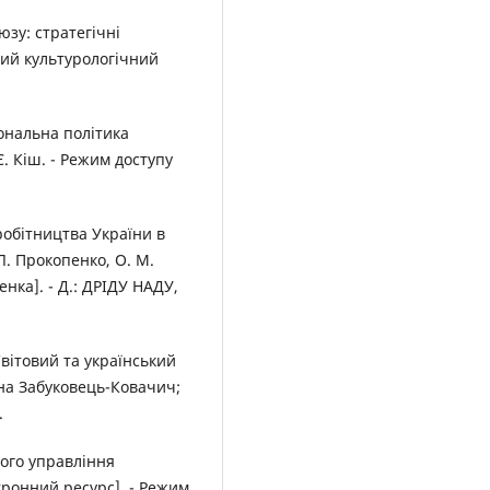
юзу: стратегічні
ний культурологічний
ональна політика
. Кіш. - Режим доступу
робітництва України в
 Л. Прокопенко, О. М.
пенка]. - Д.: ДРІДУ НАДУ,
вітовий та український
яна Забуковець-Ковачич;
.
ого управління
тронний ресурс]. - Режим