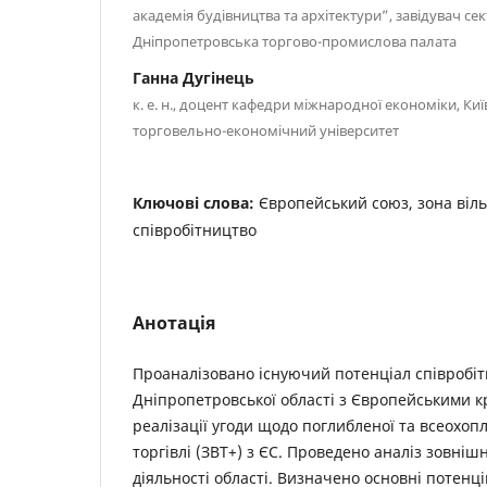
академія будівництва та архітектури”, завідувач с
Дніпропетровська торгово-промислова палата
Ганна Дугінець
к. е. н., доцент кафедри міжнародної економіки, К
торговельно-економічний університет
Ключові слова:
Європейський союз, зона віль
співробітництво
Анотація
Проаналізовано існуючий потенціал співробі
Дніпропетровської області з Європейськими к
реалізації угоди щодо поглибленої та всеохоп
торгівлі (ЗВТ+) з ЄС. Проведено аналіз зовніш
діяльності області. Визначено основні потенц