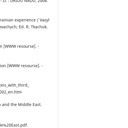
. - D. : DRIDU NADU, 2008.
krainian experience / Vasyl
ovachych; Ed. R. Tkachuk.
on [WWW resourse]. -
ion [WWW resourse]. -
ions_with_third_
5002_en.htm
n and the Middle East.
e%20East.pdf.