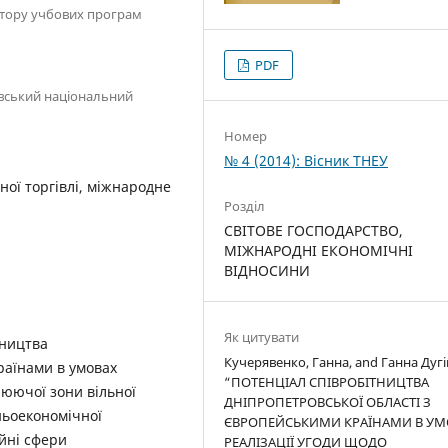
ектору учбових програм
PDF
иївський національний
Номер
№ 4 (2014): Вісник ТНЕУ
ної торгівлі, міжнародне
Розділ
СВІТОВЕ ГОСПОДАРСТВО,
МІЖНАРОДНІ ЕКОНОМІЧНІ
ВІДНОСИНИ
Як цитувати
тництва
Кучерявенко, Ганна, and Ганна Дугі
раїнами в умовах
“ПОТЕНЦІАЛ СПІВРОБІТНИЦТВА
люючої зони вільної
ДНІПРОПЕТРОВСЬКОЇ ОБЛАСТІ З
ньоеконо­мічної
ЄВРОПЕЙСЬКИМИ КРАЇНАМИ В УМ
ійні сфери
РЕАЛІЗАЦІЇ УГОДИ ЩОДО