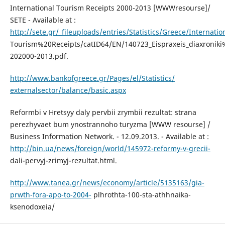
International Tourism Receipts 2000-2013 [WWWresourse]/
SETE - Available at :
http://sete.gr/_fileuploads/entries/Statistics/Greece/Internati
Tourism%20Receipts/catID64/EN/140723_Eispraxeis_diaxroniki
202000-2013.pdf.
http://www.bankofgreece.gr/Pages/el/Statistics/
externalsector/balance/basic.aspx
Reformbi v Hretsyy daly pervbii zrymbii rezultat: strana
perezhyvaet bum ynostrannoho turyzma [WWW resourse] /
Business Information Network. - 12.09.2013. - Available at :
http://bin.ua/news/foreign/world/145972-reformy-v-grecii-
dali-pervyj-zrimyj-rezultat.html.
http://www.tanea.gr/news/economy/article/5135163/gia-
prwth-fora-apo-to-2004-
plhrothta-100-sta-athhnaika-
ksenodoxeia/