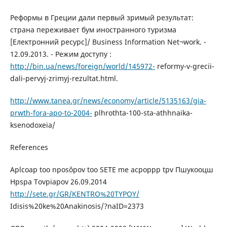
Реформы в Греции дали первый зримый результат:
страна переживает бум иностранного туризма
[Електронний ресурс]/ Business Information Net¬work. -
12.09.2013. - Режим доступу :
http://bin.ua/news/foreign/world/145972-
reformy-v-grecii-
dali-pervyj-zrimyj-rezultat.html.
http://www.tanea.gr/news/economy/article/5135163/gia-
prwth-fora-apo-to-2004-
plhrothta-100-sta-athhnaika-
ksenodoxeia/
References
Aplcoap too nposôpov too SETE me acpoppp tpv Пшукооцш
Hpspa Tovpiapov 26.09.2014
http://sete.gr/GR/KENTRO%20TYPOY/
Idisis%20ke%20Anakinosis/?naID=2373