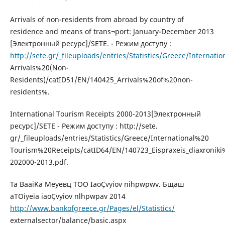
Arrivals of non-residents from abroad by country of
residence and means of trans¬port: January-December 2013
[Электронный ресурс]/SETE. - Режим доступу :
http://sete.gr/_fileuploads/entries/Statistics/Greece/Internat
Arrivals%20(Non-
Residents)/catID51/EN/140425_Arrivals%20of%20non-
residents%.
International Tourism Receipts 2000-2013[Электронный
ресурс]/SETE - Режим доступу : http://sete.
gr/_fileuploads/entries/Statistics/Greece/International%20
Tourism%20Receipts/catID64/EN/140723_Eispraxeis_diaxroniki
202000-2013.pdf.
Ta BaaiKa Меуевц TOO IaoÇvyiov nihpwpwv. Бщаш
aTOiyeia iaoÇvyiov nlhpwpav 2014
http://www.bankofgreece.gr/Pages/el/Statistics/
externalsector/balance/basic.aspx