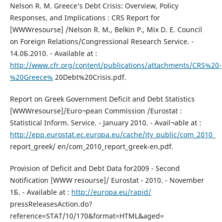
Nelson R. M. Greece’s Debt Crisis: Overview, Policy
Responses, and Implications : CRS Report for
[WWWresourse] /Nelson R. M., Belkin P., Mix D. E. Council
on Foreign Relations/Congressional Research Service. -
14.0Б.2010. - Available at :
http://www.cfr.org/content/publications/attachments/CRS%20-
%20Greece%
20Debt%20Crisis.pdf.
Report on Greek Government Deficit and Debt Statistics
[WWWresourse]/Euro¬pean Commission /Eurostat :
Statistical Inform. Service. - January 2010. - Avail¬able at :
http://epp.eurostat.ec.europa.eu/cache/ity_public/com_2010_
report_greek/ en/com_2010_report_greek-en.pdf.
Provision of Deficit and Debt Data for2009 - Second
Notification [WWW resourse]/ Eurostat - 2010. - November
1Б. - Available at :
http://europa.eu/rapid/
pressReleasesAction.do?
reference=STAT/10/170&format=HTML&aged=