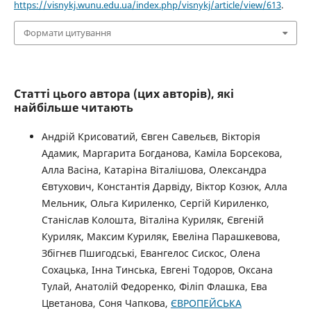
https://visnykj.wunu.edu.ua/index.php/visnykj/article/view/613
.
Формати цитування
Статті цього автора (цих авторів), які
найбільше читають
Андрій Крисоватий, Євген Савельєв, Вікторія
Адамик, Маргарита Богданова, Каміла Борсекова,
Алла Васіна, Катаріна Віталішова, Олександра
Євтухович, Константія Дарвіду, Віктор Козюк, Алла
Мельник, Ольга Кириленко, Сергій Кириленко,
Станіслав Колошта, Віталіна Куриляк, Євгеній
Куриляк, Максим Куриляк, Евеліна Парашкевова,
Збігнєв Пшигодські, Евангелос Сискос, Олена
Сохацька, Інна Тинська, Евгені Тодоров, Оксана
Тулай, Анатолій Федоренко, Філіп Флашка, Ева
Цветанова, Соня Чапкова,
ЄВРОПЕЙСЬКА