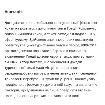
Анотація
Досліджено вплив глобальної та внутрішньої фінансової
кризи на розвиток туристичної галузі Грецїї. Розглянуто
головні чинники кризи, а також заходи з її подолання у
сфері туризму. Здійснено аналіз ключових показників
розвитку грецької туристичної галузі у період 2009-2014
рр. Дослідження пов’язане з борговою кризою та
включенням Греції до зони євро, а також протестними
акціями. Автор показує, що зменшення доходів
туристичної галузі мало місце не через зниження
середньодобових витрат, а через зменшення середньої
тривалості перебування туристів у Греції. Значну увагу
приділено реформам у туристичній галузі та виявленню
факторів, що дозволили не лише повернути втрачені
позиції на старих ринках, а й завоювати нові.