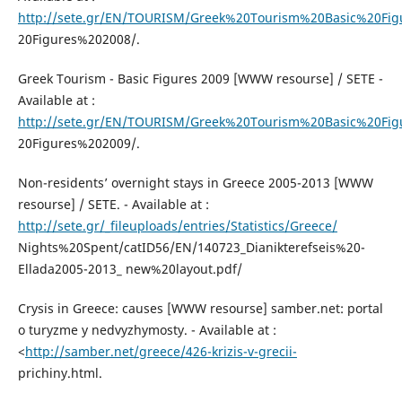
http://sete.gr/EN/TOURISM/Greek%20Tourism%20Basic%20Fig
20Figures%202008/.
Greek Tourism - Basic Figures 2009 [WWW resourse] / SETE -
Available at :
http://sete.gr/EN/TOURISM/Greek%20Tourism%20Basic%20Fig
20Figures%202009/.
Non-residents’ overnight stays in Greece 2005-2013 [WWW
resourse] / SETE. - Available at :
http://sete.gr/_fileuploads/entries/Statistics/Greece/
Nights%20Spent/catID56/EN/140723_Dianikterefseis%20-
Ellada2005-2013_ new%20layout.pdf/
Crysis in Greece: causes [WWW resourse] samber.net: portal
o turyzme y nedvyzhymosty. - Available at :
<
http://samber.net/greece/426-krizis-v-grecii-
prichiny.html.