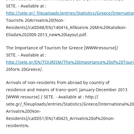
SETE. - Available at :
http://sete.gr/_fileuploads/entries/Statistics/Greece/Internati
Tourist% 20Arrivals%20(Non-
Residents)/catID48/EN/140416_Afikseis% 20Mi%20Katoikon-
Ellada%202000-2013_new%20layout.pdf.
The Importance of Tourism for Greece [WWWresourse]/
SETE. - Available at :
http://sete.gr/EN/TOURISM/The%20Importance%20of%20Tour
20for% 20Greece/.
Arrivals of non-residents from abroad by country of
residence and means of trans¬port: January-December 2013
[WWW resourse] / SETE. - Available at : http://
sete.gr/_fileuploads/entries/Statistics/Greece/International%2
Arrivals%20(Non-
Residents)/catID51/EN/140425_Arrivals%20of%20non-
residents%.