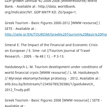
GDP growth (annual %) 2004-2008 [WWWresourse] World
Bank. - Available at : http://data. worldbank.
org/mdicator/NY. GDP MKTP KD. ZG?page=1.
Greek Tourism - Basic Figures 2000-2012 [WWW resourse] /
SETE - Available at :
http://sete.gr/EN/TOURISM/Greek%20Tourism%20Basic%20Fig
Smeral E. The Impact of the Financial and Economic Crisis
on European / Е. Sme- ral //Tourism Journal of Travel
Research. - 2009. - № 48 ( 1). - Р 3-13.
Haidukevych L. M. Tourism development under conditions of
world financial crysis [WWW resourse] / L. M. Haidukevych
// Myrovye ekonomycheskye protsessy. - 2012. Available at :
elib.bsu.by/bitstream/123456789/30386/1/gaidukevich_
2012_Trudy.pdf.
Greek Tourism - Basic Figures 2008 [WWW resourse] / SETE -
Available at :