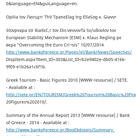
0&language=EN&guiLanguage=en.
Opilia tov Люгщтг ThV TpanєElag trg EllaSog к. Giavvr
Stovpvapa str 8іаХєС,г tov Dis:vevvovTa Sv/ußovlov tov
European Stability Mechanism (ESM) к. Klaus Regling рє
вєра “Overcoming the Euro Cri¬sis” 10/07/2014
http://www.bankofgreece.gr/Pages/el/Bank/News/Speeches/
DispItem.aspx?Item_ID=303&List_ID=b2e9402e-db05-4166-
9f09-e1b26a1c6f1b.
Greek Tourism - Basic Figures 2010 [WWW resourse] / SETE.
- Available at :
http://sete.gr/EN/TOURISM/Greek%20Tourism%20Basic%20Fig
20Figures%202010/.
Summary of the Annual Report 2013 [WWW resourse] / Bank
of Greece - 2014 - Available at :
http://www.bankofgreece.gr/BogEkdoseis/Summary_