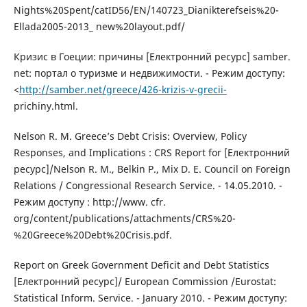
Nights%20Spent/catID56/EN/140723_Dianikterefseis%20-
Ellada2005-2013_ new%20layout.pdf/
Кризис в Гоеции: причины [Електронний ресурс] samber.
net: портал о туризме и недвижимости. - Режим доступу:
<
http://samber.net/greece/426-krizis-v-grecii-
prichiny.html.
Nelson R. M. Greece’s Debt Crisis: Overview, Policy
Responses, and Implications : CRS Report for [Електронний
ресурс]/Nelson R. M., Belkin P., Mix D. E. Council on Foreign
Relations / Congressional Research Service. - 14.05.2010. -
Режим доступу : http://www. cfr.
org/content/publications/attachments/CRS%20-
%20Greece%20Debt%20Crisis.pdf.
Report on Greek Government Deficit and Debt Statistics
[Електронний ресурс]/ European Commission /Eurostat:
Statistical Inform. Service. - January 2010. - Режим доступу: