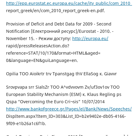
http://epp.eurostat.ec.europa.eu/cache/ity_public/com_2010_
report_greek/en/com_2010_report_greek-en.pdf.
Provision of Deficit and Debt Data for 2009 - Second
Notification [Електронний ресурс]/Eurostat - 2010. -
November 15. - Режим доступу:
http://europa.eu/
rapid/pressReleasesAction.do?
reference=STAT/10/170&format=HTML&aged=
0&language=EN&guiLanguage=en.
Opilia TOO Aioikrtr trv Tpanstgag thV EllaSog к. Giavvr
Srovpvapa srr SialsZr TOO A^vdvvovm Zv/uf3ov1ov TOO
European Stability Mechanism (ESM) к. Klaus Regling ps
Qspa “Overcoming the Euro Cri¬sis” 10/07/2014
http://www.bankofgreece.gr/Pages/el/Bank/News/Speeches/
DispItem.aspx?Item_ID=303&List_ID=b2e9402e-db05-4166-
9f09-e1b26a1c6f1b.