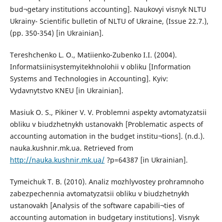
bud¬getary institutions accounting]. Naukovyi visnyk NLTU
Ukrainy- Scientific bulletin of NLTU of Ukraine, (Issue 22.7.),
(pp. 350-354) [in Ukrainian].
Tereshchenko L. O., Matiienko-Zubenko I.I. (2004).
Informatsiinisystemyitekhnolohii v obliku [Information
Systems and Technologies in Accounting]. Kyiv:
Vydavnytstvo KNEU [in Ukrainian].
Masiuk O. S., Pikiner V. V. Problemni aspekty avtomatyzatsii
obliku v biudzhetnykh ustanovakh [Problematic aspects of
accounting automation in the budget institu¬tions]. (n.d.).
nauka.kushnir.mk.ua. Retrieved from
http://nauka.kushnir.mk.ua/
?p=64387 [in Ukrainian].
Tymeichuk T. B. (2010). Analiz mozhlyvostey prohramnoho
zabezpechennia avtomatyzatsii obliku v biudzhetnykh
ustanovakh [Analysis of the software capabili¬ties of
accounting automation in budgetary institutions]. Visnyk