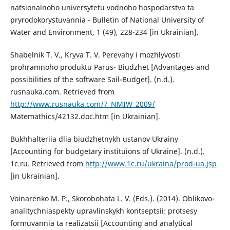
natsionalnoho universytetu vodnoho hospodarstva ta
pryrodokorystuvannia - Bulletin of National University of
Water and Environment, 1 (49), 228-234 [in Ukrainian].
Shabelnik T. V., Kryva T. V. Perevahy i mozhlyvosti
prohramnoho produktu Parus- Biudzhet [Advantages and
possibilities of the software Sail-Budget]. (n.d.).
rusnauka.com. Retrieved from
http://www.rusnauka.com/7_NMIW_2009/
Matemathics/42132.doc.htm [in Ukrainian].
Bukhhalteriia dlia biudzhetnykh ustanov Ukrainy
[Accounting for budgetary instituions of Ukraine]. (n.d.).
1c.ru. Retrieved from
http://www.1c.ru/ukraina/prod-ua.jsp
[in Ukrainian].
Voinarenko M. P., Skorobohata L. V. (Eds.). (2014). Oblikovo-
analitychniaspekty upravlinskykh kontseptsii: protsesy
formuvannia ta realizatsii [Accounting and analytical