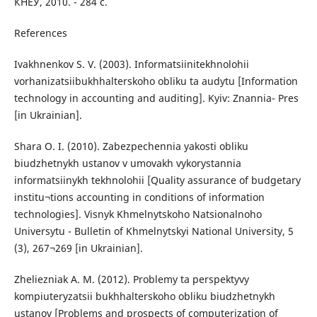
КНЕУ, 2010. - 284 с.
References
Ivakhnenkov S. V. (2003). Informatsiinitekhnolohii
vorhanizatsiibukhhalterskoho obliku ta audytu [Information
technology in accounting and auditing]. Kyiv: Znannia- Pres
[in Ukrainian].
Shara O. I. (2010). Zabezpechennia yakosti obliku
biudzhetnykh ustanov v umovakh vykorystannia
informatsiinykh tekhnolohii [Quality assurance of budgetary
institu¬tions accounting in conditions of information
technologies]. Visnyk Khmelnytskoho Natsionalnoho
Universytu - Bulletin of Khmelnytskyi National University, 5
(3), 267¬269 [in Ukrainian].
Zheliezniak A. M. (2012). Problemy ta perspektyvy
kompiuteryzatsii bukhhalterskoho obliku biudzhetnykh
ustanov [Problems and prospects of computerization of