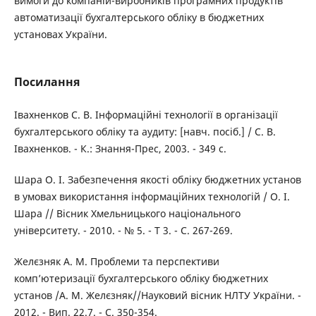
вимоги до компаній-виробників програмних продуктів
автоматизації бухгалтерського обліку в бюджетних
установах України.
Посилання
Івахненков С. В. Інформаційні технології в організації
бухгалтерського обліку та аудиту: [навч. посіб.] / С. В.
Івахненков. - К.: Знання-Прес, 2003. - 349 с.
Шара О. І. Забезпечення якості обліку бюджетних установ
в умовах використання інформаційних технологій / О. І.
Шара // Вісник Хмельницького національного
університету. - 2010. - № 5. - Т 3. - С. 267-269.
Желєзняк А. М. Проблеми та перспективи
комп’ютеризації бухгалтерського обліку бюджетних
установ /А. М. Желєзняк//Науковий вісник НЛТУ України. -
2012. - Вип. 22.7. - С. 350-354.