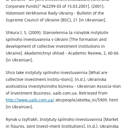
Corporate Funds)” №2299-III of 15.03.2001]. (2001).
Vidomosti Verkhovnoi Rady Ukrainy - Bulletin of the
Supreme Council of Ukraine (BSC), 21 [in Ukrainian].
Shkura I. S. (2009). Stanovlennia ta rozvytok instytutiv
spilnoho investuvannia v Ukraini [The formation and
development of collective investment institutions in
Ukraine]. Akademichnyi ohliad - Academic Review, 2, 60-66
[in Ukrainian].
Shco take instytuty spilnoho investuvannia [What are
collective investment institu¬tions]. (n.d.). Ukrainska
asotsiatsiia investytsiinoho biznesu - Ukrainian Associa¬tion
of Investment Business. uaib.com.ua. Retrieved from
http://www.uaib.com.ua/
abcpeople/abetka_isi/5909. html
[in Ukrainian].
Rynok u tsyfrakh. Instytuty spilnoho investuvannia [Market
in figures. Joint Invest¬ment Institutions]. (n.d.). Ukrainska