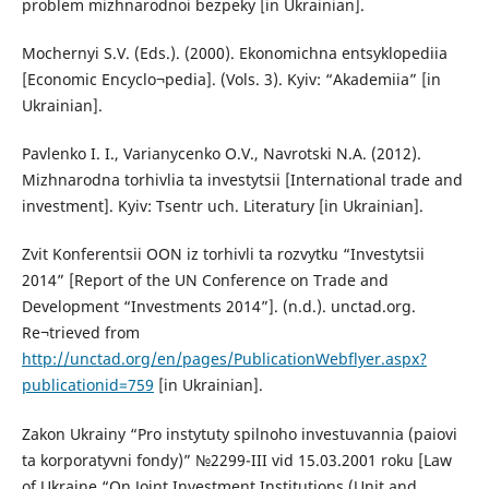
problem mizhnarodnoi bezpeky [in Ukrainian].
Mochernyi S.V. (Eds.). (2000). Ekonomichna entsyklopediia
[Economic Encyclo¬pedia]. (Vols. 3). Kyiv: “Akademiia” [in
Ukrainian].
Pavlenko I. I., Varianycenko O.V., Navrotski N.A. (2012).
Mizhnarodna torhivlia ta investytsii [International trade and
investment]. Kyiv: Tsentr uch. Literatury [in Ukrainian].
Zvit Konferentsii OON iz torhivli ta rozvytku “Investytsii
2014” [Report of the UN Conference on Trade and
Development “Investments 2014”]. (n.d.). unctad.org.
Re¬trieved from
http://unctad.org/en/pages/PublicationWebflyer.aspx?
publicationid=759
[in Ukrainian].
Zakon Ukrainy “Pro instytuty spilnoho investuvannia (paiovi
ta korporatyvni fondy)” №2299-III vid 15.03.2001 roku [Law
of Ukraine “On Joint Investment Institutions (Unit and