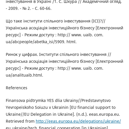
інвестування в Україні /1. С. Шкура // Академічний огляд.
- 2009. - № 2. - С. 60-66.
Що таке інститути спільного інвестування (ІСІ)?//
Українська асоціація інвестиційного бізнесу [Електронний
ресурс] - Режим доступу : http:// www. uaib. com.
ua/abcpeople/abetka_isi/5909. html.
Ринок у цифрах. Інститути спільного інвестування //
Українська асоціація інвестиційного бізнесу [Електронний
ресурс] - Режим доступу : http:// www. uaib. com.
ua/analituaib.html.
References
Finansova pidtrymka YES dlia Ukrainy//Predstavnytsvo
Yevropeiskoho Soiuzu v Ukrainin [EU financial support to
Ukraine//EU Delegation in Ukraine]. (n.d.). eeas.europa.eu.
Retrieved from
http://eeas.europa.eu/delegations/ukraine/
eu_ukraine/tech_financial_cooperation [in Ukrainian].