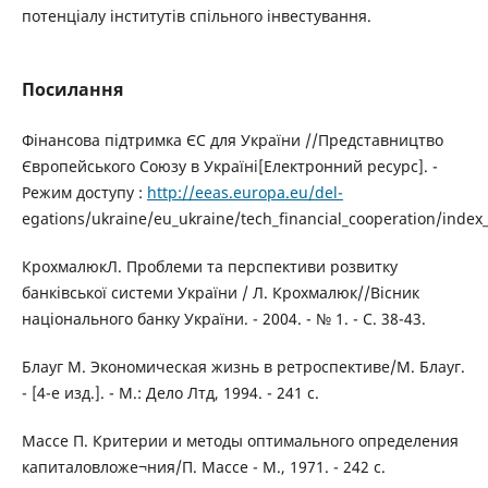
потенціалу інститутів спільного інвестування.
Посилання
Фінансова підтримка ЄС для України //Представництво
Європейського Союзу в Україні[Електронний ресурс]. -
Режим доступу :
http://eeas.europa.eu/del-
egations/ukraine/eu_ukraine/tech_financial_cooperation/index
КрохмалюкЛ. Проблеми та перспективи розвитку
банківської системи України / Л. Крохмалюк//Вісник
національного банку України. - 2004. - № 1. - С. 38-43.
Блауг М. Экономическая жизнь в ретроспективе/М. Блауг.
- [4-е изд.]. - М.: Дело Лтд, 1994. - 241 с.
Массе П. Критерии и методы оптимального определения
капиталовложе¬ния/П. Массе - М., 1971. - 242 с.