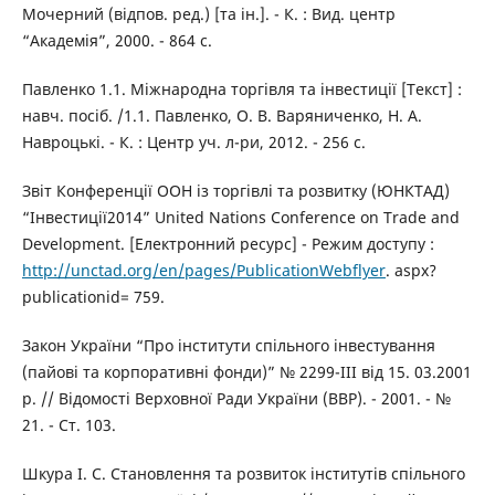
Мочерний (відпов. ред.) [та ін.]. - К. : Вид. центр
“Академія”, 2000. - 864 с.
Павленко 1.1. Міжнародна торгівля та інвестиції [Текст] :
навч. посіб. /1.1. Павленко, О. В. Варяниченко, Н. А.
Навроцькі. - К. : Центр уч. л-ри, 2012. - 256 с.
Звіт Конференції ООН із торгівлі та розвитку (ЮНКТАД)
“Інвестиції2014” United Nations Conference on Trade and
Development. [Електронний ресурс] - Режим доступу :
http://unctad.org/en/pages/PublicationWebflyer
. aspx?
publicationid= 759.
Закон України “Про інститути спільного інвестування
(пайові та корпоративні фонди)” № 2299-ІІІ від 15. 03.2001
р. // Відомості Верховної Ради України (ВВР). - 2001. - №
21. - Ст. 103.
Шкура І. С. Становлення та розвиток інститутів спільного