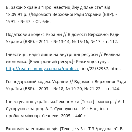
Б. Закон України “Про інвестиційну діяльність” від
18.09.91 р. //Відомості Верховної Ради України (ВВР). -
1991. - № 47. - Ст. 646.
Податковий кодекс України // Відомості Верховної Ради
України (ВВР). - 2011. - № 13-14, № 15-16, № 17. - т. 112.
Інвестиції: надія лише на внутрішні ресурси // Реальна
економіка. [Електронний ресурс]- Режим доступу :
http://real-economy.com.ua/publica-
tion/22/52957. html.
Господарський кодекс України // Відомості Верховної Ради
України (ВВР). - 2003. - № 18, № 19-20, № 21-22. - ст. 144.
Інвестування української економіки [Текст] : моногр. / А. І.
Сухоруков ; за ред. А. І. Сухорукова. - К. : Нац. ін.-т
проблем міжнар. безпеки, 2005. - 440 с.
Економічна енциклопедія [Текст] : у 3 т. Т 3 /редкол. :С. В.