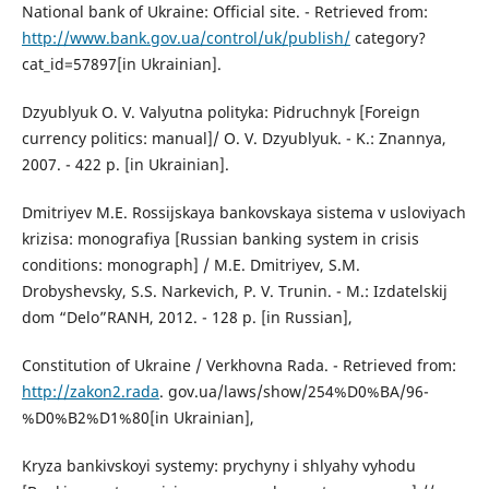
National bank of Ukraine: Official site. - Retrieved from:
http://www.bank.gov.ua/control/uk/publish/
category?
cat_id=57897[in Ukrainian].
Dzyublyuk О. V. Valyutna polityka: Pidruchnyk [Foreign
currency politics: manual]/ О. V. Dzyublyuk. - K.: Znannya,
2007. - 422 p. [in Ukrainian].
Dmitriyev M.E. Rossijskaya bankovskaya sistema v usloviyach
krizisa: monografiya [Russian banking system in crisis
conditions: monograph] / M.E. Dmitriyev, S.M.
Drobyshevsky, S.S. Narkevich, P. V. Trunin. - М.: Izdatelskij
dom “Delo”RANH, 2012. - 128 p. [in Russian],
Constitution of Ukraine / Verkhovna Rada. - Retrieved from:
http://zakon2.rada
. gov.ua/laws/show/254%D0%BA/96-
%D0%B2%D1%80[in Ukrainian],
Kryza bankivskoyi systemy: prychyny і shlyahy vyhodu