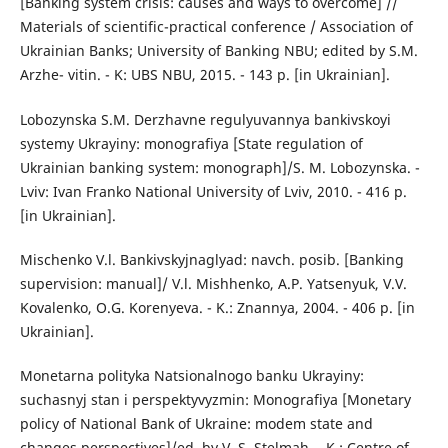
[Banking system crisis: causes and ways to overcome] //
Materials of scientific-practical conference / Association of
Ukrainian Banks; University of Banking NBU; edited by S.M.
Arzhe- vitin. - K: UBS NBU, 2015. - 143 p. [in Ukrainian].
Lobozynska S.M. Derzhavne regulyuvannya bankivskoyi
systemy Ukrayiny: monografiya [State regulation of
Ukrainian banking system: monograph]/S. M. Lobozynska. -
Lviv: Ivan Franko National University of Lviv, 2010. - 416 p.
[in Ukrainian].
Mischenko V.l. Bankivskyjnaglyad: navch. posib. [Banking
supervision: manual]/ V.l. Mishhenko, A.P. Yatsenyuk, V.V.
Kovalenko, O.G. Korenyeva. - K.: Znannya, 2004. - 406 p. [in
Ukrainian].
Monetarna polityka Natsionalnogo banku Ukrayiny:
suchasnyj stan і perspektyvyzmin: Monografiya [Monetary
policy of National Bank of Ukraine: modem state and
changes perspectives]/ed. by V. S. Stelmah. - K.: Centre of