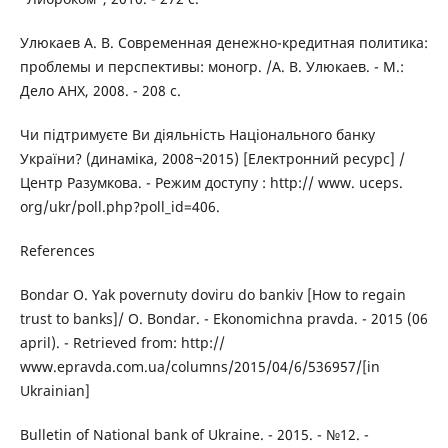
Улюкаев А. В. Современная денежно-кредитная политика:
проблемы и перспективы: моногр. /А. В. Улюкаев. - М.:
Дело АНХ, 2008. - 208 с.
Чи підтримуєте Ви діяльність Національного банку
України? (динаміка, 2008¬2015) [Електронний ресурс] /
Центр Разумкова. - Режим доступу : http:// www. uceps.
org/ukr/poll.php?poll_id=406.
References
Bondar О. Yak povernuty doviru do bankiv [How to regain
trust to banks]/ О. Bondar. - Ekonomichna pravda. - 2015 (06
april). - Retrieved from: http://
www.epravda.com.ua/columns/2015/04/6/536957/[in
Ukrainian]
Bulletin of National bank of Ukraine. - 2015. - №12. -