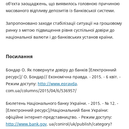
об’єкта заощаджень, що виявилось головною причиною
масованого відпливу депозитів із банківської системи.
Запропоновано заходи стабілізації ситуації на грошовому
ринку з метою підвищення рівня суспільної довіри до
національної валюти і до банківських установ країни.
Посилання
Бондар О. Як повернути довіру до банків [Електронний
ресурс]/ О. Бондар// Економічна правда. - 2015. - 6 квіт. -
Режим доступу:
http://www.epravda
.
com.ua/columns/2015/04/6/536957/
Бюлетень Національного банку України. - 2015. - № 12. -
[Електронний ресурс]/Національний банк України:
офіційне інтернет-представництво. - Режим доступу:
http://www.bank.gov
. uа/сопігоl/uk/publish/category?