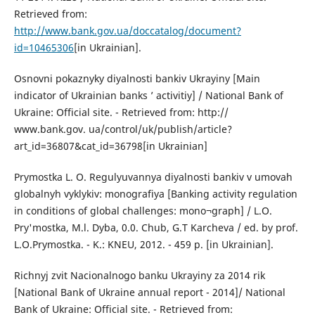
Retrieved from:
http://www.bank.gov.ua/doccatalog/document?
id=10465306
[in Ukrainian].
Osnovni pokaznyky diyalnosti bankiv Ukrayiny [Main
indicator of Ukrainian banks ’ activitiy] / National Bank of
Ukraine: Official site. - Retrieved from: http://
www.bank.gov. ua/control/uk/publish/article?
art_id=36807&cat_id=36798[in Ukrainian]
Prymostka L. O. Regulyuvannya diyalnosti bankiv v umovah
globalnyh vyklykiv: monografiya [Banking activity regulation
in conditions of global challenges: mono¬graph] / L.O.
Pry'mostka, M.l. Dyba, 0.0. Chub, G.T Karcheva / ed. by prof.
L.O.Prymostka. - K.: KNEU, 2012. - 459 p. [in Ukrainian].
Richnyj zvit Nacionalnogo banku Ukrayiny za 2014 rik
[National Bank of Ukraine annual report - 2014]/ National
Bank of Ukraine: Official site. - Retrieved from: