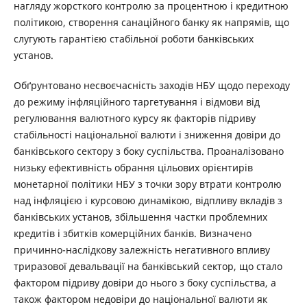
нагляду жорсткого контролю за процентною і кредитною
політикою, створення санаційного банку як напрямів, що
слугують гарантією стабільної роботи банківських
установ.
Обґрунтовано несвоєчасність заходів НБУ щодо переходу
до режиму інфляційного таргетування і відмови від
регулювання валютного курсу як факторів підриву
стабільності національної валюти і зниження довіри до
банківського сектору з боку суспільства. Проаналізовано
низьку ефективність обрання цільових орієнтирів
монетарної політики НБУ з точки зору втрати контролю
над інфляцією і курсовою динамікою, відпливу вкладів з
банківських установ, збільшення частки проблемних
кредитів і збитків комерційних банків. Визначено
причинно-наслідкову залежність негативного впливу
триразової девальвації на банківський сектор, що стало
фактором підриву довіри до нього з боку суспільства, а
також фактором недовіри до національної валюти як