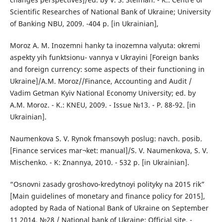
Scientific Researches of National Bank of Ukraine; University
of Banking NBU, 2009. -404 p. [in Ukrainian],
Moroz A. M. Inozemni hanky ta inozemna valyuta: okremi
aspekty yih funktsionu- vannya v Ukrayini [Foreign banks
and foreign currency: some aspects of their functioning in
Ukraine]/A.M. Moroz//Finance, Accounting and Audit /
Vadim Getman Kyiv National Economy University; ed. by
A.M. Moroz. - K.: KNEU, 2009. - Issue №13. - P. 88-92. [in
Ukrainian].
Naumenkova S. V. Rynok fmansovyh poslug: navch. posib.
[Finance services mar¬ket: manual]/S. V. Naumenkova, S. V.
Mischenko. - K: Znannya, 2010. - 532 p. [in Ukrainian].
“Osnovni zasady groshovo-kredytnoyi polityky na 2015 rik”
[Main guidelines of monetary and finance policy for 2015],
adopted by Rada of National Bank of Ukraine on September
11 2014. №28 / National bank of Ukraine: Official site. -