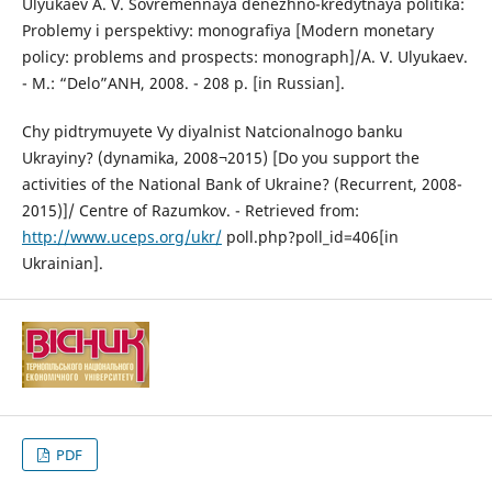
Ulyukaev A. V. Sovremennaya denezhno-kredytnaya politika:
Problemy і perspektivy: monografiya [Modern monetary
policy: problems and prospects: monograph]/A. V. Ulyukaev.
- M.: “Delo”ANH, 2008. - 208 p. [in Russian].
Chy pidtrymuyete Vy diyalnist Natcionalnogo banku
Ukrayiny? (dynamika, 2008¬2015) [Do you support the
activities of the National Bank of Ukraine? (Recurrent, 2008-
2015)]/ Centre of Razumkov. - Retrieved from:
http://www.uceps.org/ukr/
poll.php?poll_id=406[in
Ukrainian].
PDF