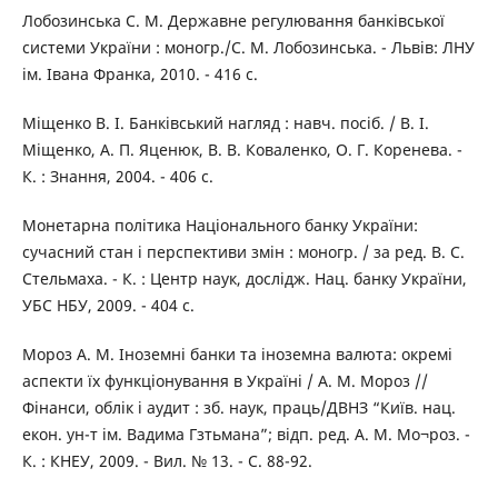
Лобозинська С. М. Державне регулювання банківської
системи України : моногр./С. М. Лобозинська. - Львів: ЛНУ
ім. Івана Франка, 2010. - 416 с.
Міщенко В. І. Банківський нагляд : навч. посіб. / В. І.
Міщенко, А. П. Яценюк, В. В. Коваленко, О. Г. Коренева. -
К. : Знання, 2004. - 406 с.
Монетарна політика Національного банку України:
сучасний стан і перспективи змін : моногр. / за ред. В. С.
Стельмаха. - К. : Центр наук, дослідж. Нац. банку України,
УБС НБУ, 2009. - 404 с.
Мороз А. М. Іноземні банки та іноземна валюта: окремі
аспекти їх функціонування в Україні / А. М. Мороз //
Фінанси, облік і аудит : зб. наук, праць/ДВНЗ “Київ. нац.
екон. ун-т ім. Вадима Гзтьмана”; відп. ред. А. М. Мо¬роз. -
К. : КНЕУ, 2009. - Вил. № 13. - С. 88-92.