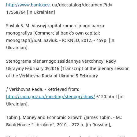
http://www.bank.gov
. ua/doccatalog/document?id=
17568764 [in Ukrainian]
Savluk S. M. Viasnyj kapital komercijnogo banku:
monografiya [Commercial bank’s own capital:
monograph]/S.M. Savluk. - K: KNEU, 2012. - 459p. [in
Ukrainian].
Stenograma pienarnogo zasidannya Verxohnoyi Rady
Ukrayiny February 052016 [Transcript of the plenary session
of the Verkhovna Rada of Ukraine 5 February
/ Verkhovna Rada. - Retrieved from:
http://rada.gov.ua/meeting/stenogr/show/
6120.html [in
Ukrainian].
Tobin J. Money and Economic Growth /James Tobin. - M.:
Book House “Librokom”, 2010. - 272 p. [in Russian],