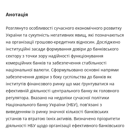
Анотація
Розглянуто особливості сучасного економічного розвитку
України та сукупність негативних явищ, які позначаються
на організації грошово-кредитних відносин. Досліджено
інституційні засади формування довіри до банківського
сектору з точки зору надійності функціонування
комерційних банків та забезпечення стабільності
національної валюти. Сформульовано основні напрями
забезпечення довіри з боку суспільства до банків як
інститутів фінансового ринку що має ґрунтуватися на
ефективній діяльності центрального банку як головного
регулятора. Вказано на недоліки сучасної політики
Національного банку України (НБУ), пов’язані з
виведенням із ринку значної кількості банківських
установ та втратою їхніх активів. Визначено пріоритети
діяльності НБУ щодо організації ефективного банківського