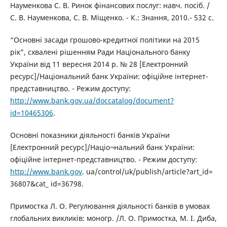
Науменкова С. В. Ринок фінансових послуг: навч. посіб. /
С. В. Науменкова, С. В. Міщенко. - К.: Знання, 2010.- 532 с.
“Основні засади грошово-кредитної політики на 2015
рік”, схвалені рішенням Ради Національного банку
України від 11 вересня 2014 р. № 28 [Електронний
ресурс]/Національний банк України: офіційне інтернет-
представництво. - Режим доступу:
http://www.bank.gov.ua/doccatalog/document?
id=10465306
.
Основні показники діяльності банків України
[Електронний ресурс]/Націо¬нальний банк України:
офіційне інтернет-представництво. - Режим доступу:
http://www.bank.gov
. ua/control/uk/publish/article?art_id=
36807&cat_ id=36798.
Примостка Л. О. Регулювання діяльності банків в умовах
глобальних викликів: моногр. /Л. О. Примостка, М. І. Диба,