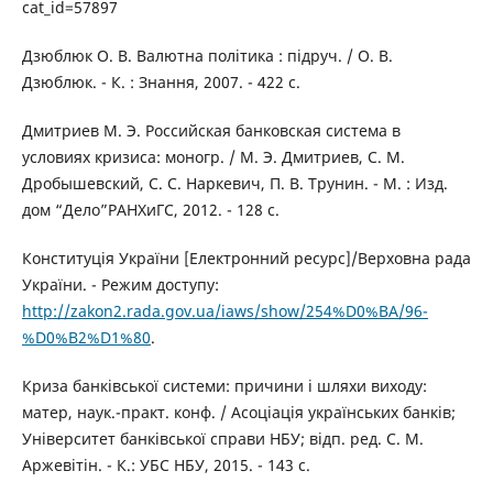
cat_id=57897
Дзюблюк О. В. Валютна політика : підруч. / О. В.
Дзюблюк. - К. : Знання, 2007. - 422 с.
Дмитриев М. Э. Российская банковская система в
условиях кризиса: моногр. / М. Э. Дмитриев, С. М.
Дробышевский, С. С. Наркевич, П. В. Трунин. - М. : Изд.
дом “Дело”РАНХиГС, 2012. - 128 с.
Конституція України [Електронний ресурс]/Верховна рада
України. - Режим доступу:
http://zakon2.rada.gov.ua/iaws/show/254%D0%BA/96-
%D0%B2%D1%80
.
Криза банківської системи: причини і шляхи виходу:
матер, наук.-практ. конф. / Асоціація українських банків;
Університет банківської справи НБУ; відп. ред. С. М.
Аржевітін. - К.: УБС НБУ, 2015. - 143 с.