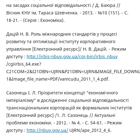
на засадах соціальної відповідальності / Д. Баюра //
Вісник КНУ ім. Тараса Шевченка. - 2013. - №10 (151). - С.
18-21. - (Серія : Економіка).
Дацій Н. В. Роль міжнародних стандартів у процесі
розвитку та оптимізації інституту корпоративного
управління [Електронний ресурс]/ Н. В. Дацій. - Режим
доступу :
http://irbis-nbuv.gov.ua/cgi-bin/irbis_nbuv
/cgiirbis_64.exe?
C21COM=2&I21DBN=UJRN&P21DBN=UJRN&IMAGE_FILE_DOWN
1&Image_file_name=PDF/vamcudu_2011_1_4.pdf.
Сазонець І. Л. Пріоритети концепції “економічного
імперіалізму” в дослідженні соціальної відповідальності
транснаціональних корпорацій як формальних інститутів
[Електронний ресурс] /1. Л. Сазонець // Актуальні
проблеми економіки. - 2012. - № 4. - С. 54-61. - Режим
доступу :
http://nbuv.gov.ua/
UJRN/ape_2012_4_6.