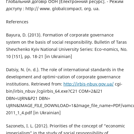
Глобальний договір ООН [Електронний ресурс]. - Режим
доступу : http:// www. globalcompact. org. ua.
References
Bayura, D. (2013). Formation of corporate governance
system on the basis of social responsibility. Bulletin of Taras
Shevchenko Kyiv National University Series: Eco¬nomics, No.
10 (151), pp. 18-21 [in Ukrainian]
Datsiy, N. (n. d.). The role of international standards in the
development and optimi¬zation of corporate governance
institutions. Retrieved from:
http://irbis-nbuv.gov.ua/
cgi-
bin/irbis_nbuv /cgiirbis_64.exe?C21 COM=2&I21
DBN=UJRN&P21 DBN=
UJRN&IMAGE_FILE_DOWNLOAD=1&Image_file_name=PDF/vamc
2011_1_4.pdf [in Ukrainian]
Sazonets, I. L. (2012). Priorities of the concept of “economic
imperialism” in the study of social responsibility of