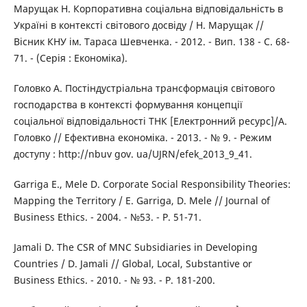
Марущак Н. Корпоративна соціальна відповідальність в
Україні в контексті світового досвіду / Н. Марущак //
Вісник КНУ ім. Тараса Шевченка. - 2012. - Вип. 138 - С. 68-
71. - (Серія : Економіка).
Головко А. Постіндустріальна трансформація світового
господарства в контексті формування концепції
соціальної відповідальності ТНК [Електронний ресурс]/А.
Головко // Ефективна економіка. - 2013. - № 9. - Режим
доступу : http://nbuv gov. ua/UJRN/efek_2013_9_41.
Garriga E., Mele D. Corporate Social Responsibility Theories:
Mapping the Territory / E. Garriga, D. Mele // Journal of
Business Ethics. - 2004. - №53. - P. 51-71.
Jamali D. The CSR of MNC Subsidiaries in Developing
Countries / D. Jamali // Global, Local, Substantive or
Business Ethics. - 2010. - № 93. - P. 181-200.