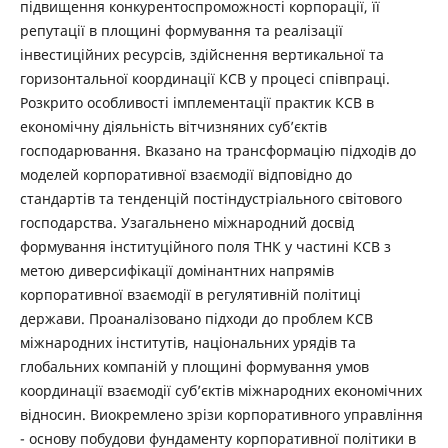
підвищення конкурентоспроможності корпорації, її
репутації в площині формування та реалізації
інвестиційних ресурсів, здійснення вертикальної та
горизонтальної координації КСВ у процесі співпраці.
Розкрито особливості імплементації практик КСВ в
економічну діяльність вітчизняних суб’єктів
господарювання. Вказано на трансформацію підходів до
моделей корпоративної взаємодії відповідно до
стандартів та тенденцій постіндустріального світового
господарства. Узагальнено міжнародний досвід
формування інституційного поля ТНК у частині КСВ з
метою диверсифікації домінантних напрямів
корпоративної взаємодії в регулятивній політиці
держави. Проаналізовано підходи до проблем КСВ
міжнародних інститутів, національних урядів та
глобальних компаній у площині формування умов
координації взаємодії суб’єктів міжнародних економічних
відносин. Виокремлено зрізи корпоративного управління
- основу побудови фундаменту корпоративної політики в