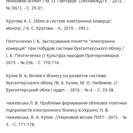
обліковий аспект / М. О. Гончарук. //ВісникЖДТУ. - 2012. -
№ 3(61). - С. 29-31.
Крутова А. С. Облік в системі електронної комерції:
моногр. / А. С. Крутова. - Х., 2010. - 395 с.
Плотніченко І. Б. Застосування поняття “електронна
комерція" при побудові системи бухгалтерського обліку /
І. Б. Плотніченко // Культура народов Причерноморья. -
2013. - № 256. - С. 170-174.
Кулик В. А. Вплив е-бізнесу на розвиток системи
бухгалтерського обліку /B. А. Кулик, М. О. Любимов. //
Бухгалтерський облік і аудит. - 2016. - № 4. - C. 33-38.
Чижевська Л. В. Проблеми формування облікової політики
підприємств електронного бізнесу в Україні/ Л. В.
Чижевська, В. А. Кулик. //Науковий вісник ПУЕТ - 2015. - №
3. - С. 171-178.