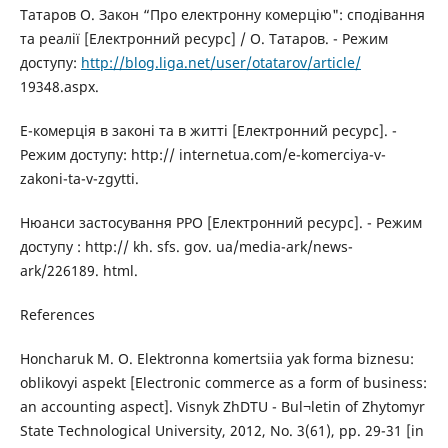
Татаров О. Закон “Про електронну комерцію": сподівання
та реалії [Електронний ресурс] / О. Татаров. - Режим
доступу:
http://blog.liga.net/user/otatarov/article/
19348.aspx.
Е-комерція в законі та в житті [Електронний ресурс]. -
Режим доступу: http:// internetua.com/e-komerciya-v-
zakoni-ta-v-zgytti.
Нюанси застосування РРО [Електронний ресурс]. - Режим
доступу : http:// kh. sfs. gov. ua/media-ark/news-
ark/226189. html.
References
Honcharuk M. O. Elektronna komertsiia yak forma biznesu:
oblikovyi aspekt [Electronic commerce as a form of business:
an accounting aspect]. Visnyk ZhDTU - Bul¬letin of Zhytomyr
State Technological University, 2012, No. 3(61), pp. 29-31 [in