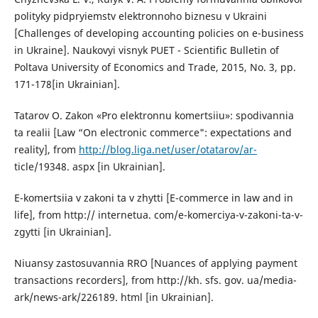
polityky pidpryiemstv elektronnoho biznesu v Ukraini
[Challenges of developing accounting policies on e-business
in Ukraine]. Naukovyi visnyk PUET - Scientific Bulletin of
Poltava University of Economics and Trade, 2015, No. 3, pp.
171-178[in Ukrainian].
Tatarov O. Zakon «Pro elektronnu komertsiiu»: spodivannia
ta realii [Law “On electronic commerce": expectations and
reality], from
http://blog.liga.net/user/otatarov/ar-
ticle/19348. aspx [in Ukrainian].
E-komertsiia v zakoni ta v zhytti [E-commerce in law and in
life], from http:// internetua. com/e-komerciya-v-zakoni-ta-v-
zgytti [in Ukrainian].
Niuansy zastosuvannia RRO [Nuances of applying payment
transactions recorders], from http://kh. sfs. gov. ua/media-
ark/news-ark/226189. html [in Ukrainian].