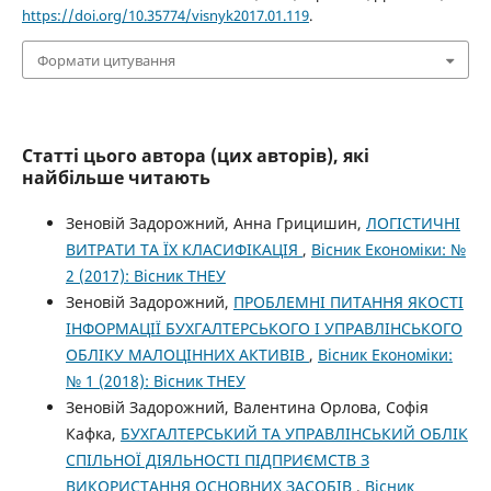
https://doi.org/10.35774/visnyk2017.01.119
.
Формати цитування
Статті цього автора (цих авторів), які
найбільше читають
Зеновій Задорожний, Анна Грицишин,
ЛОГІСТИЧНІ
ВИТРАТИ ТА ЇХ КЛАСИФІКАЦІЯ
,
Вісник Економіки: №
2 (2017): Вісник ТНЕУ
Зеновій Задорожний,
ПРОБЛЕМНІ ПИТАННЯ ЯКОСТІ
ІНФОРМАЦІЇ БУХГАЛТЕРСЬКОГО І УПРАВЛІНСЬКОГО
ОБЛІКУ МАЛОЦІННИХ АКТИВІВ
,
Вісник Економіки:
№ 1 (2018): Вісник ТНЕУ
Зеновій Задорожний, Валентина Орлова, Софія
Кафка,
БУХГАЛТЕРСЬКИЙ ТА УПРАВЛІНСЬКИЙ ОБЛІК
СПІЛЬНОЇ ДІЯЛЬНОСТІ ПІДПРИЄМСТВ З
ВИКОРИСТАННЯ ОСНОВНИХ ЗАСОБІВ
,
Вісник