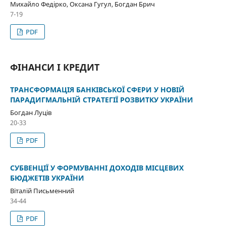
Михайло Федірко, Оксана Гугул, Богдан Брич
7-19
PDF
ФІНАНСИ І КРЕДИТ
ТРАНСФОРМАЦІЯ БАНКІВСЬКОЇ СФЕРИ У НОВІЙ
ПАРАДИГМАЛЬНІЙ СТРАТЕГІЇ РОЗВИТКУ УКРАЇНИ
Богдан Луців
20-33
PDF
СУБВЕНЦІЇ У ФОРМУВАННІ ДОХОДІВ МІСЦЕВИХ
БЮДЖЕТІВ УКРАЇНИ
Віталій Письменний
34-44
PDF