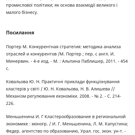
промислової політики; як основа взаємодії великого і
малого бізнесу.
Посилання
Портер М. Конкурентная стратегия: методика анализа
отраслей и конкурентов /М. Портер ; пер. с англ. И.
Минервин. - 4-е изд. - М. : Альпина Паблишер, 2011. - 454
с.
Ковальова Ю. Н. Практичні приклади функціонування
кластерів у світі / Ю. Н. Ковальова, Н. В. Алишева //
Механізм регулювання економіки. 2008. - № 2. - С. 214-
226.
Меньшенина И. Г Кластерообразование в региональной
экономике : моногр. / И. Г. Меньшенина, Л. М. Капустина;
Федер. агентство по образованию, Урал. гос. экон. ун-т. -