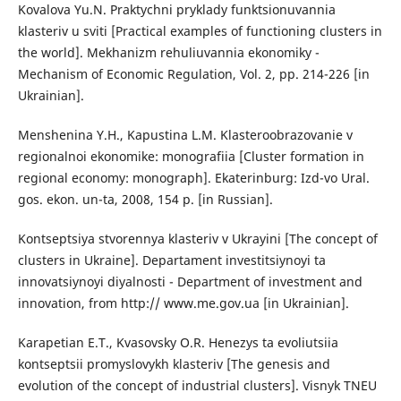
Kovalova Yu.N. Praktychni pryklady funktsionuvannia
klasteriv u sviti [Practical examples of functioning clusters in
the world]. Mekhanizm rehuliuvannia ekonomiky -
Mechanism of Economic Regulation, Vol. 2, pp. 214-226 [in
Ukrainian].
Menshenina Y.H., Kapustina L.M. Klasteroobrazovanie v
regionalnoi ekonomike: monografiia [Cluster formation in
regional economy: monograph]. Ekaterinburg: Izd-vo Ural.
gos. ekon. un-ta, 2008, 154 p. [in Russian].
Kontseptsiya stvorennya klasteriv v Ukrayini [The concept of
clusters in Ukraine]. Departament investitsiynoyi ta
innovatsiynoyi diyalnosti - Department of investment and
innovation, from http:// www.me.gov.ua [in Ukrainian].
Karapetian E.T., Kvasovsky O.R. Henezys ta evoliutsiia
kontseptsii promyslovykh klasteriv [The genesis and
evolution of the concept of industrial clusters]. Visnyk TNEU