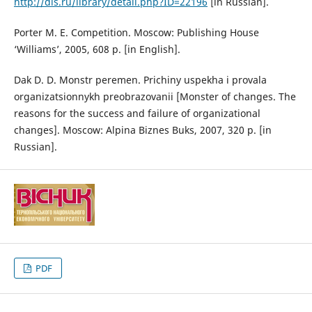
http://dis.ru/library/detail.php?ID=22196
[in Russian].
Porter M. E. Competition. Moscow: Publishing House
‘Williams’, 2005, 608 p. [in English].
Dak D. D. Monstr peremen. Prichiny uspekha i provala
organizatsionnykh preobrazovanii [Monster of changes. The
reasons for the success and failure of organizational
changes]. Moscow: Alpina Biznes Buks, 2007, 320 p. [in
Russian].
PDF