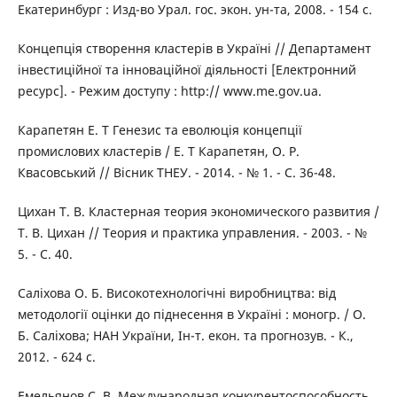
Екатеринбург : Изд-во Урал. гос. экон. ун-та, 2008. - 154 с.
Концепція створення кластерів в Україні // Департамент
інвестиційної та інноваційної діяльності [Електронний
ресурс]. - Режим доступу : http:// www.me.gov.ua.
Карапетян Е. Т Генезис та еволюція концепції
промислових кластерів / Е. Т Карапетян, О. Р.
Квасовський // Вісник ТНЕУ. - 2014. - № 1. - С. 36-48.
Цихан Т. В. Кластерная теория экономического развития /
Т. В. Цихан // Теория и практика управления. - 2003. - №
5. - С. 40.
Саліхова О. Б. Високотехнологічні виробництва: від
методології оцінки до піднесення в Україні : моногр. / О.
Б. Саліхова; НАН України, Ін-т. екон. та прогнозув. - К.,
2012. - 624 с.
Емельянов С. В. Международная конкурентоспособность