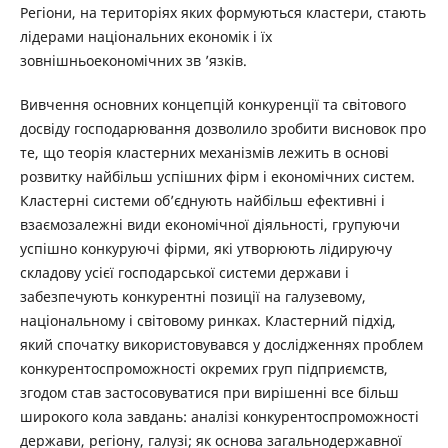
Регіони, на територіях яких формуються кластери, стають
лідерами національних економік і їх
зовнішньоекономічних зв ’язків.
Вивчення основних концепцій конкуренції та світового
досвіду господарювання дозволило зробити висновок про
те, що теорія кластерних механізмів лежить в основі
розвитку найбільш успішних фірм і економічних систем.
Кластерні системи об’єднують найбільш ефективні і
взаємозалежні види економічної діяльності, групуючи
успішно конкуруючі фірми, які утворюють лідируючу
складову усієї господарської системи держави і
забезпечують конкурентні позиції на галузевому,
національному і світовому ринках. Кластерний підхід,
який спочатку використовувався у дослідженнях проблем
конкурентоспроможності окремих груп підприємств,
згодом став застосовуватися при вирішенні все більш
широкого кола завдань: аналізі конкурентоспроможності
держави, регіону, галузі; як основа загальнодержавної