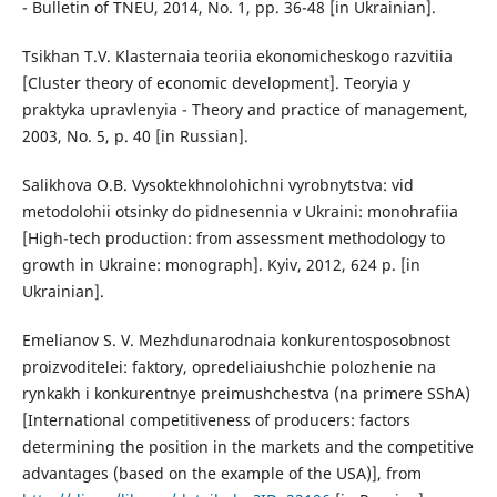
- Bulletin of TNEU, 2014, No. 1, pp. 36-48 [in Ukrainian].
Tsikhan T.V. Klasternaia teoriia ekonomicheskogo razvitiia
[Cluster theory of economic development]. Teoryia y
praktyka upravlenyia - Theory and practice of management,
2003, No. 5, p. 40 [in Russian].
Salikhova O.B. Vysoktekhnolohichni vyrobnytstva: vid
metodolohii otsinky do pidnesennia v Ukraini: monohrafiia
[High-tech production: from assessment methodology to
growth in Ukraine: monograph]. Kyiv, 2012, 624 p. [in
Ukrainian].
Emelianov S. V. Mezhdunarodnaia konkurentosposobnost
proizvoditelei: faktory, opredeliaiushchie polozhenie na
rynkakh i konkurentnye preimushchestva (na primere SShA)
[International competitiveness of producers: factors
determining the position in the markets and the competitive
advantages (based on the example of the USA)], from