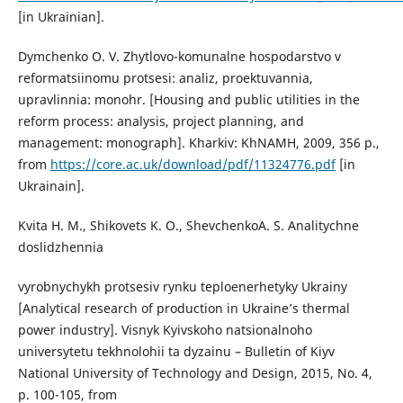
[in Ukrainian].
Dymchenko O. V. Zhytlovo-komunalne hospodarstvo v
reformatsiinomu protsesi: analiz, proektuvannia,
upravlinnia: monohr. [Housing and public utilities in the
reform process: analysis, project planning, and
management: monograph]. Kharkiv: KhNAMH, 2009, 356 p.,
from
https://core.ac.uk/download/pdf/11324776.pdf
[in
Ukrainain].
Kvita H. M., Shikovets K. O., ShevchenkoA. S. Analitychne
doslidzhennia
vyrobnychykh protsesiv rynku teploenerhetyky Ukrainy
[Analytical research of production in Ukraine’s thermal
power industry]. Visnyk Kyivskoho natsionalnoho
universytetu tekhnolohii ta dyzainu – Bulletin of Kiyv
National University of Technology and Design, 2015, No. 4,
p. 100-105, from