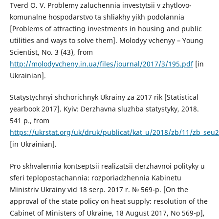
Tverd O. V. Problemy zaluchennia investytsii v zhytlovo-
komunalne hospodarstvo ta shliakhy yikh podolannia
[Problems of attracting investments in housing and public
utilities and ways to solve them]. Molodyy vchenyy – Young
Scientist, No. 3 (43), from
http://molodyvcheny.in.ua/files/journal/2017/3/195.pdf
[in
Ukrainian].
Statystychnyi shchorichnyk Ukrainy za 2017 rik [Statistical
yearbook 2017]. Kyiv: Derzhavna sluzhba statystyky, 2018.
541 p., from
https://ukrstat.org/uk/druk/publicat/kat_u/2018/zb/11/zb_seu
[in Ukrainian].
Pro skhvalennia kontseptsii realizatsii derzhavnoi polityky u
sferi teplopostachannia: rozporiadzhennia Kabinetu
Ministriv Ukrainy vid 18 serp. 2017 r. № 569-p. [On the
approval of the state policy on heat supply: resolution of the
Cabinet of Ministers of Ukraine, 18 August 2017, No 569-p],