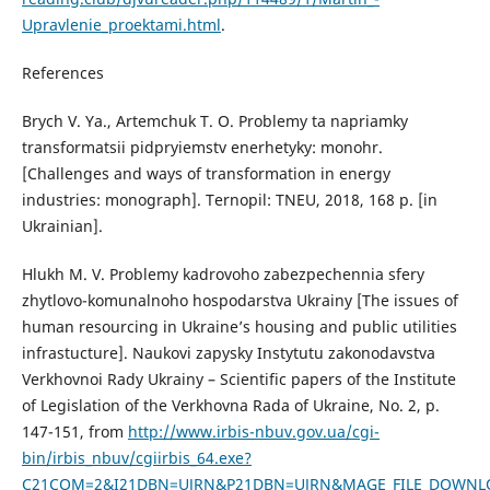
Upravlenie_proektami.html
.
References
Brych V. Ya., Artemchuk T. O. Problemy ta napriamky
transformatsii pidpryiemstv enerhetyky: monohr.
[Challenges and ways of transformation in energy
industries: monograph]. Ternopil: TNEU, 2018, 168 p. [in
Ukrainian].
Hlukh M. V. Problemy kadrovoho zabezpechennia sfery
zhytlovo-komunalnoho hospodarstva Ukrainy [The issues of
human resourcing in Ukraine’s housing and public utilities
infrastucture]. Naukovi zapysky Instytutu zakonodavstva
Verkhovnoi Rady Ukrainy – Scientific papers of the Institute
of Legislation of the Verkhovna Rada of Ukraine, No. 2, p.
147-151, from
http://www.irbis-nbuv.gov.ua/cgi-
bin/irbis_nbuv/cgiirbis_64.exe?
C21COM=2&I21DBN=UJRN&P21DBN=UJRN&MAGE_FILE_DOWNLOAD