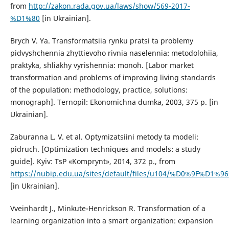
from
http://zakon.rada.gov.ua/laws/show/569-2017-
%D1%80
[in Ukrainian].
Brych V. Ya. Transformatsiia rynku pratsi ta problemy
pidvyshchennia zhyttievoho rivnia naselennia: metodolohiia,
praktyka, shliakhy vyrishennia: monoh. [Labor market
transformation and problems of improving living standards
of the population: methodology, practice, solutions:
monograph]. Ternopil: Ekonomichna dumka, 2003, 375 p. [in
Ukrainian].
Zaburanna L. V. et al. Optymizatsiini metody ta modeli:
pidruch. [Optimization techniques and models: a study
guide]. Kyiv: TsP «Komprynt», 2014, 372 p., from
https://nubip.edu.ua/sites/default/files/u104/%D0%9
[in Ukrainian].
Vveinhardt J., Minkute-Henrickson R. Transformation of a
learning organization into a smart organization: expansion