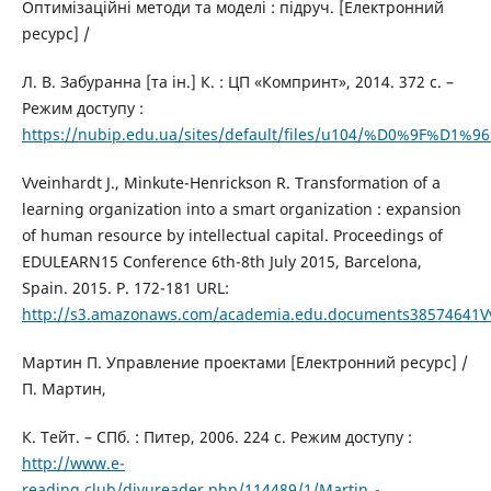
Оптимізаційні методи та моделі : підруч. [Електронний
ресурс] /
Л. В. Забуранна [та ін.] К. : ЦП «Компринт», 2014. 372 с. –
Режим доступу :
https://nubip.edu.ua/sites/default/files/u104/%D0%9
Vveinhardt J., Minkute-Henrickson R. Transformation of a
learning organization into a smart organization : expansion
of human resource by intellectual capital. Proceedings of
EDULEARN15 Conference 6th-8th July 2015, Barcelona,
Spain. 2015. P. 172-181 URL:
http://s3.amazonaws.com/academia.edu.documents38574641Vvei
Мартин П. Управление проектами [Електронний ресурс] /
П. Мартин,
К. Тейт. – СПб. : Питер, 2006. 224 с. Режим доступу :
http://www.e-
reading.club/djvureader.php/114489/1/Martin_-