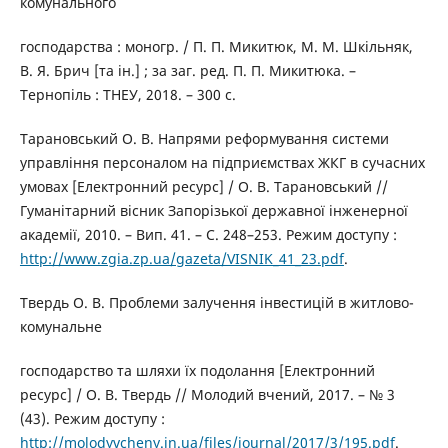
комунального
господарства : моногр. / П. П. Микитюк, М. М. Шкільняк,
В. Я. Брич [та ін.] ; за заг. ред. П. П. Микитюка. –
Тернопіль : ТНЕУ, 2018. – 300 с.
Тарановський О. В. Напрями реформування системи
управління персоналом на підприємствах ЖКГ в сучасних
умовах [Електронний ресурс] / О. В. Тарановський //
Гуманітарний вісник Запорізької державної інженерної
академії, 2010. – Вип. 41. – С. 248–253. Режим доступу :
http://www.zgia.zp.ua/gazeta/VISNIK_41_23.pdf
.
Твердь О. В. Проблеми залучення інвестицій в житлово-
комунальне
господарство та шляхи їх подолання [Електронний
ресурс] / О. В. Твердь // Молодий вчений, 2017. – № 3
(43). Режим доступу :
http://molodyvcheny.in.ua/files/journal/2017/3/195.pdf
.