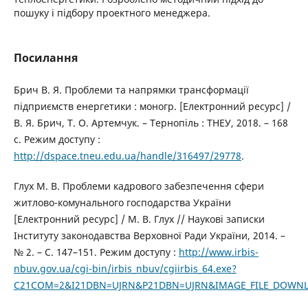
пошуку і підбору проектного менеджера.
Посилання
Брич В. Я. Проблеми та напрямки трансформації
підприємств енергетики : моногр. [Електронний ресурс] /
В. Я. Брич, Т. О. Артемчук. – Тернопіль : ТНЕУ, 2018. – 168
с. Режим доступу :
http://dspace.tneu.edu.ua/handle/316497/29778
.
Глух М. В. Проблеми кадрового забезпечення сфери
житлово-комунального господарства України
[Електронний ресурс] / М. В. Глух // Наукові записки
Інституту законодавства Верховної Ради України, 2014. –
№ 2. – С. 147–151. Режим доступу :
http://www.irbis-
nbuv.gov.ua/cgi-bin/irbis_nbuv/cgiirbis_64.exe?
C21COM=2&I21DBN=UJRN&P21DBN=UJRN&IMAGE_FILE_DOWNLOAD