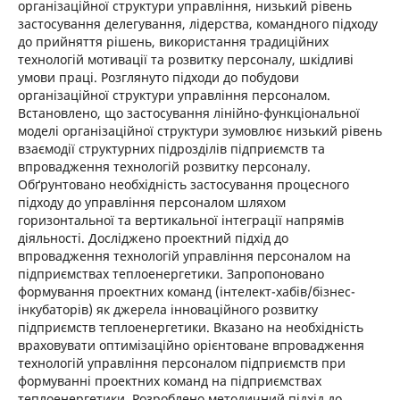
організаційної структури управління, низький рівень
застосування делегування, лідерства, командного підходу
до прийняття рішень, використання традиційних
технологій мотивації та розвитку персоналу, шкідливі
умови праці. Розглянуто підходи до побудови
організаційної структури управління персоналом.
Встановлено, що застосування лінійно-функціональної
моделі організаційної структури зумовлює низький рівень
взаємодії структурних підрозділів підприємств та
впровадження технологій розвитку персоналу.
Обґрунтовано необхідність застосування процесного
підходу до управління персоналом шляхом
горизонтальної та вертикальної інтеграції напрямів
діяльності. Досліджено проектний підхід до
впровадження технологій управління персоналом на
підприємствах теплоенергетики. Запропоновано
формування проектних команд (інтелект-хабів/бізнес-
інкубаторів) як джерела інноваційного розвитку
підприємств теплоенергетики. Вказано на необхідність
враховувати оптимізаційно орієнтоване впровадження
технологій управління персоналом підприємств при
формуванні проектних команд на підприємствах
теплоенергетики. Розроблено методичний підхід до