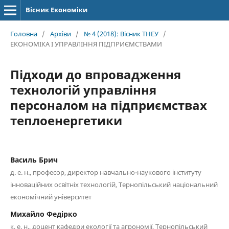
Вісник Економіки
Головна
/
Архіви
/
№ 4 (2018): Вісник ТНЕУ
/
ЕКОНОМІКА І УПРАВЛІННЯ ПІДПРИЄМСТВАМИ
Підходи до впровадження
технологій управління
персоналом на підприємствах
теплоенергетики
Василь Брич
д. е. н., професор, директор навчально-наукового інституту
інноваційних освітніх технологій, Тернопільський національний
економічний університет
Михайло Федірко
к. е. н., доцент кафедри екології та агрономії, Тернопільський