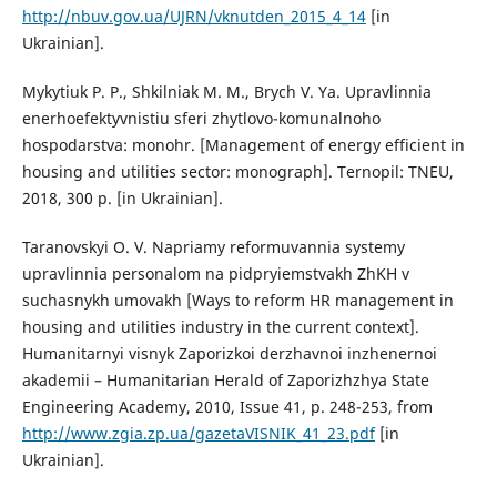
http://nbuv.gov.ua/UJRN/vknutden_2015_4_14
[in
Ukrainian].
Mykytiuk P. P., Shkilniak M. M., Brych V. Ya. Upravlinnia
enerhoefektyvnistiu sferi zhytlovo-komunalnoho
hospodarstva: monohr. [Management of energy efficient in
housing and utilities sector: monograph]. Ternopil: TNEU,
2018, 300 p. [in Ukrainian].
Taranovskyi O. V. Napriamy reformuvannia systemy
upravlinnia personalom na pidpryiemstvakh ZhKH v
suchasnykh umovakh [Ways to reform HR management in
housing and utilities industry in the current context].
Humanitarnyi visnyk Zaporizkoi derzhavnoi inzhenernoi
akademii – Humanitarian Herald of Zaporizhzhya State
Engineering Academy, 2010, Issue 41, p. 248-253, from
http://www.zgia.zp.ua/gazetaVISNIK_41_23.pdf
[in
Ukrainian].