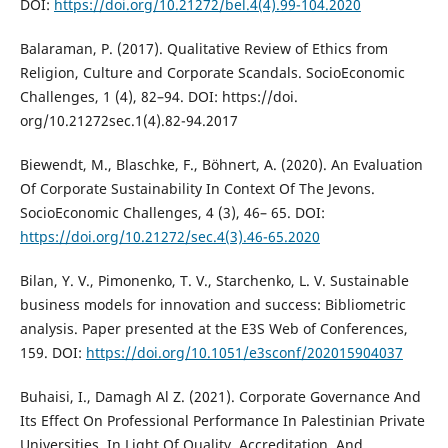
DOI:
https://doi.org/10.21272/bel.4(4).99-104.2020
Balaraman, P. (2017). Qualitative Review of Ethics from
Religion, Culture and Corporate Scandals. SocioEconomic
Challenges, 1 (4), 82–94. DOI: https://doi.
org/10.21272sec.1(4).82-94.2017
Biewendt, M., Blaschke, F., Böhnert, A. (2020). An Evaluation
Of Corporate Sustainability In Context Of The Jevons.
SocioEconomic Challenges, 4 (3), 46– 65. DOI:
https://doi.org/10.21272/sec.4(3).46-65.2020
Bilan, Y. V., Pimonenko, T. V., Starchenko, L. V. Sustainable
business models for innovation and success: Bibliometric
analysis. Paper presented at the E3S Web of Conferences,
159. DOI:
https://doi.org/10.1051/e3sconf/202015904037
Buhaisi, I., Damagh Al Z. (2021). Corporate Governance And
Its Effect On Professional Performance In Palestinian Private
Universities, In Light Of Quality, Accreditation, And