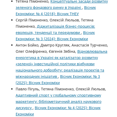
Тетяна Пімоненко,
Концептуальні засади розвитку
зеленого фондового ринку в Україні
,
Вісник
Економіки: № 4 (2018): Вісник ТНЕУ
Сергій Пімоненко, Олексій Люльов, Тетяна
Пімоненко,
Діджиталізація бізнес-процесів:
еволюція, тенденції та передумови
,
Вісник
Економіки: № 3 (2024): Вісник Економіки
Антон Бойко, Дмитро Кругляк, Анастасія Турченко,
Олег Олефіренко, Євгенія Зябіна,
Відновлювальна
енергетика в Україні як каталізатор розвитку
«зеленої» інвестиційної політики відбудови
національного добробуту: реалізація проєктів та
міжнародних ініціатив
,
Вісник Економіки: № 3
(2025): Вісник Економіки
Павло Пігуль, Тетяна Пімоненко, Олексій Люльов,
Адаптивний спорт у глобальному спортивному
маркетингу: бібліометричний аналіз наукового
дискурсу
,
Вісник Економіки: № 4 (2025): Вісник
Економіки