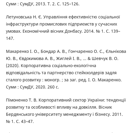
Суми : СумДУ, 2013. Т. 2. С. 125–126.
Летуновська Н. Є. Управління ефективністю соціальної
інфраструктури промислових підприємств у сучасних
умовах. Економічний вісник Донбасу. 2014. № 1. С. 139–
147.
Макаренко І. О., Бондар А. В., Гончаренко О. С., Єльнікова
Ю. В., Євдокимова А. В., Жиглей І. В., ... & Шевчук В. О.
(2020). Корпоративна соціально-екологічна
відповідальність та партнерство стейкхолдерів задля
сталого розвитку : моногр. ; за заг. ред. І. О. Макаренко.
Суми : СумДУ, 2020. 260 с.
Пімоненко Т. В. Корпоративний сектор України: тенденції
розвитку та особливості впливу на довкілля. Вісник
Бердянського університету менеджменту і бізнесу. 2011.
№ 1. С. 43–47.