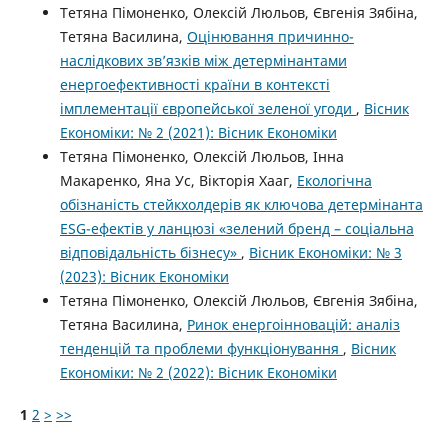
Тетяна Пімоненко, Олексій Люльов, Євгенія Зябіна,
Тетяна Василина,
Оцінювання причинно-
наслідкових зв’язків між детермінантами
енергоефективності країни в контексті
імплементації європейської зеленої угоди
,
Вісник
Економіки: № 2 (2021): Вісник Економіки
Тетяна Пімоненко, Олексій Люльов, Інна
Макаренко, Яна Ус, Вікторія Хааг,
Екологічна
обізнаність стейкхолдерів як ключова детермінанта
ESG-ефектів у ланцюзі «зелений бренд – соціальна
відповідальність бізнесу»
,
Вісник Економіки: № 3
(2023): Вісник Економіки
Тетяна Пімоненко, Олексій Люльов, Євгенія Зябіна,
Тетяна Василина,
Ринок енергоінновацій: аналіз
тенденцій та проблеми функціонування
,
Вісник
Економіки: № 2 (2022): Вісник Економіки
1
2
>
>>