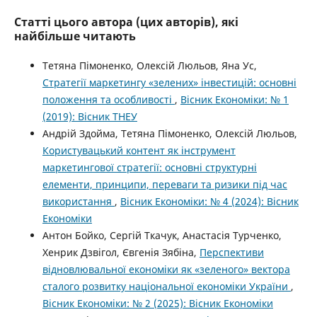
Статті цього автора (цих авторів), які
найбільше читають
Тетяна Пімоненко, Олексій Люльов, Яна Ус,
Стратегії маркетингу «зелених» інвестицій: основні
положення та особливості
,
Вісник Економіки: № 1
(2019): Вісник ТНЕУ
Андрій Здойма, Тетяна Пімоненко, Олексій Люльов,
Користувацький контент як інструмент
маркетингової стратегії: основні структурні
елементи, принципи, переваги та ризики під час
використання
,
Вісник Економіки: № 4 (2024): Вісник
Економіки
Антон Бойко, Сергій Ткачук, Анастасія Турченко,
Хенрик Дзвігол, Євгенія Зябіна,
Перспективи
відновлювальної економіки як «зеленого» вектора
сталого розвитку національної економіки України
,
Вісник Економіки: № 2 (2025): Вісник Економіки