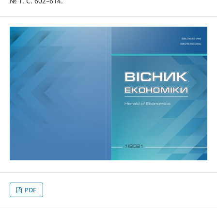
№ 1. С. 602–614.
PDF