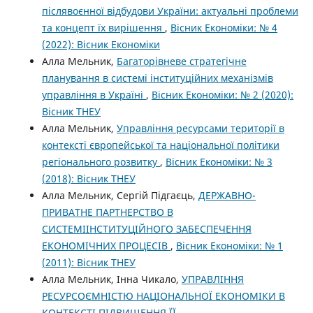
післявоєнної відбудови України: актуальні проблеми
та концепт їх вирішення
,
Вісник Економіки: № 4
(2022): Вісник Економіки
Алла Мельник,
Багаторівневе стратегічне
планування в системі інституційних механізмів
управління в Україні
,
Вісник Економіки: № 2 (2020):
Вісник ТНЕУ
Алла Мельник,
Управління ресурсами території в
контексті європейської та національної політики
регіонального розвитку
,
Вісник Економіки: № 3
(2018): Вісник ТНЕУ
Алла Мельник, Сергій Підгаєць,
ДЕРЖАВНО-
ПРИВАТНЕ ПАРТНЕРСТВО В
СИСТЕМІІНСТИТУЦІЙНОГО ЗАБЕСПЕЧЕННЯ
ЕКОНОМІЧНИХ ПРОЦЕСІВ
,
Вісник Економіки: № 1
(2011): Вісник ТНЕУ
Алла Мельник, Інна Чикало,
УПРАВЛІННЯ
РЕСУРСОЄМНІСТЮ НАЦІОНАЛЬНОЇ ЕКОНОМІКИ В
КОНТЕКСТІ ПІДВИЩЕННЯ ЇЇ