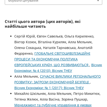
Формати цитування
Статті цього автора (цих авторів), які
найбільше читають
Сергій Юрій, Євген Савельєв, Ольга Кириленко,
Віктор Козюк, Віталіна Куриляк, Алла Мельник,
Олена Сохацька, Наталія Тарнавська, Анатолій
Федоренко,
ГЛОБАЛЬНІ СВІТОЦИВІЛІЗАЦІЙНІ
ПРОЦЕСИ ТА ЕКОНОМІЧНА ПОЛІТИКА
ЄВРОПЕЙСЬКИХ КРАЇН, ЩО РОЗВИВАЮТЬСЯ
,
Вісник
Економіки: № 4 (2010): Вісник ТНЕУ
Алла Мельник,
СУЧАСНІ ВИКЛИКИ РЕГІОНАЛЬНОГО
РОЗВИТКУ: ЗАГРОЗИ ЕКОНОМІЧНІЙ БЕЗПЕЦІ
,
Вісник Економіки: № 1 (2017): Вісник ТНЕУ
Михайло Шкільняк, Алла Мельник, Петро Микитюк,
Тетяна Желюк, Алла Васіна, Зоряна Пушкар,
Менеджмент та публічне управління в умовах