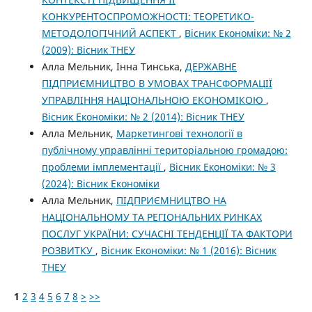
КОНКУРЕНТОСПРОМОЖНОСТІ: ТЕОРЕТИКО-
МЕТОДОЛОГІЧНИЙ АСПЕКТ
,
Вісник Економіки: № 2
(2009): Вісник ТНЕУ
Алла Мельник, Інна Тинська,
ДЕРЖАВНЕ
ПІДПРИЄМНИЦТВО В УМОВАХ ТРАНСФОРМАЦІЇ
УПРАВЛІННЯ НАЦІОНАЛЬНОЮ ЕКОНОМІКОЮ
,
Вісник Економіки: № 2 (2014): Вісник ТНЕУ
Алла Мельник,
Маркетингові технології в
публічному управлінні територіальною громадою:
проблеми імплементації
,
Вісник Економіки: № 3
(2024): Вісник Економіки
Алла Мельник,
ПІДПРИЄМНИЦТВО НА
НАЦІОНАЛЬНОМУ ТА РЕГІОНАЛЬНИХ РИНКАХ
ПОСЛУГ УКРАЇНИ: СУЧАСНІ ТЕНДЕНЦІЇ ТА ФАКТОРИ
РОЗВИТКУ
,
Вісник Економіки: № 1 (2016): Вісник
ТНЕУ
1
2
3
4
5
6
7
8
>
>>