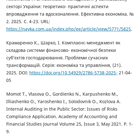
секторі України: теоретико- практичні аспекти
впровадження та вдосконалення. Ефективна економіка. №
2. 2025. С. 4-23. URL:
https://nayka.com.ua/index.php/ee/article/view/5771/5825
.
Крамаренко К., Шарко, І. Комплаєнс-менеджмент як
складова системи фінансово- економічної безпеки
суб’єктів господарювання. Проблеми сучасних
трансформацій. Серія: економіка та управління, (21).
2025. DOI:
https://doi.org/10.54929/2786-5738-2025-
21-04-
05
Momot T., Vlasova O., Gordienko N., Karpushenko M.,
Illіashenko O., Yaroshenko I., Solodovnik O., Kozlova A.
Internal Auditing in the Public Sector: Issues of Risks
Compliance Application. Academy of Accounting and
Financial Studies Journal Volume 25, Issue 3, May 2021. Р. 1-
9.