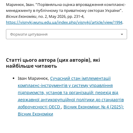
Маринюк, Іван. “Порівняльна оцінка впровадження комплаєнс-
менеджменту в публічному та приватному секторах України”.
Вісник Економіки
, no. 2, May 2026, pp. 231-4,
https://visnykj.wunu.edu.ua/index.php/visnykj/article/view/1994
.
Формати цитування
Статті цього автора (цих авторів), які
найбільше читають
Іван Маринюк,
Сучасний стан імплементації
комплаєнс-інструментів у систему управління
підприємств, установ та організацій: перехід від
державної антикорупційної політики до стандартів
доброчесності OECD
,
Вісник Економіки: № 4 (2025):
Вісник Економіки