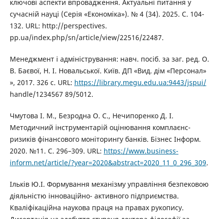
ключові аспекти впровадження. Актуальні питання у
сучасній науці (Серія «Економіка»). № 4 (34). 2025. С. 104-
132. URL: http://perspectives.
pp.ua/index.php/sn/article/view/22516/22487.
Менеджмент і адміністрування: навч. посіб. за заг. ред. О.
В. Баєвої, Н. І. Новальської. Київ. ДП «Вид. дім «Персонал»
», 2017. 326 с. URL:
https://library.megu.edu.ua:9443/jspui/
handle/1234567 89/5012.
Чмутова І. М., Безродна О. С., Нечипоренко Д. І.
Методичний інструментарій оцінювання комплаєнс-
ризиків фінансового моніторингу банків. Бізнес Інформ.
2020. №11. C. 296–309. URL:
https://www.business-
inform.net/article/?year=2020&abstract=2020_11_0_296_309
.
Ільків Ю.І. Формування механізму управління безпековою
діяльністю інноваційно- активного підприємства.
Кваліфікаційна наукова праця на правах рукопису.