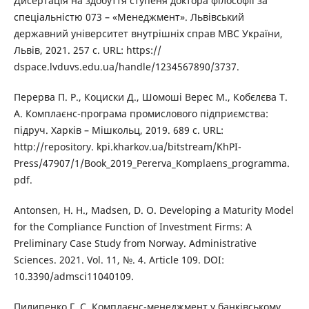
Дисертація на здобуття ступеня доктора філософії за
спеціальністю 073 – «Менеджмент». Львівський
державний університет внутрішніх справ МВС України,
Львів, 2021. 257 с. URL: https://
dspace.lvduvs.edu.ua/handle/1234567890/3737.
Перерва П. Р., Коциски Д., Шомоші Верес М., Кобєлєва Т.
А. Комплаєнс-програма промислового підприємства:
підруч. Харків – Мішкольц, 2019. 689 с. URL:
http://repository. kpi.kharkov.ua/bitstream/KhPI-
Press/47907/1/Book_2019_Pererva_Komplaens_programma.
pdf.
Antonsen, H. H., Madsen, D. O. Developing a Maturity Model
for the Compliance Function of Investment Firms: A
Preliminary Case Study from Norway. Administrative
Sciences. 2021. Vol. 11, №. 4. Article 109. DOI:
10.3390/admsci11040109.
Пилипенко Г. С. Комплаєнс-менеджмент у банківському