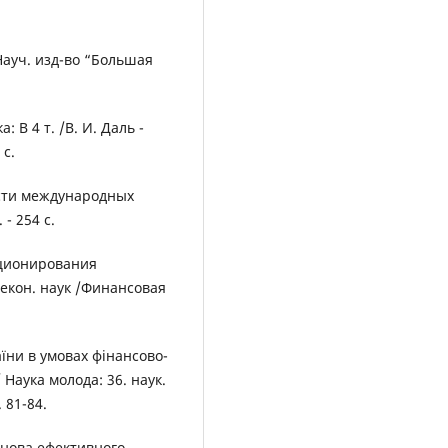
Науч. изд-во “Большая
 В 4 т. /В. И. Даль -
 с.
сти международных
- 254 с.
кционирования
. екон. наук /Финансовая
аїни в умовах фінансово-
 Наука молода: 36. наук.
 81-84.
основа ефективного