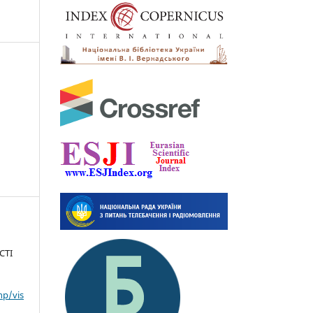
СТІ
hp/vis