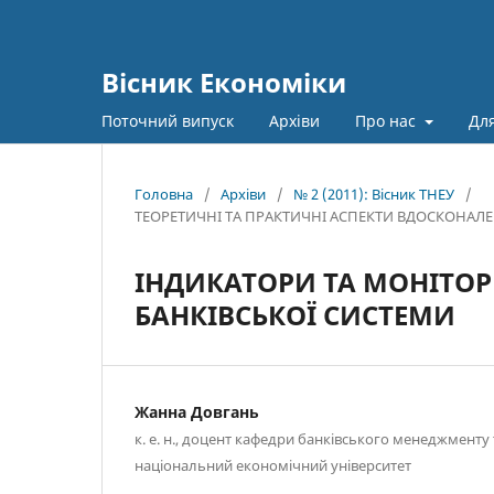
Вісник Економіки
Поточний випуск
Архіви
Про нас
Для
Головна
/
Архіви
/
№ 2 (2011): Вісник ТНЕУ
/
ТЕОРЕТИЧНІ ТА ПРАКТИЧНІ АСПЕКТИ ВДОСКОНАЛ
ІНДИКАТОРИ ТА МОНІТОР
БАНКІВСЬКОЇ СИСТЕМИ
Жанна Довгань
к. е. н., доцент кафедри банківського менеджменту
національний економічний університет