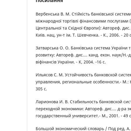
Посилання
Вербенська В. М. Стійкість банківської системи
міжнародної торгівлі фінансовими послугами (
Центральної та Східної Європи): Автореф. дис. .
Київ. нац. ун-т ім. Т. Шевченка. - К., 2006. - 20 с
Затварська О. О. Банківська система України т
розвитку: Автореф. дис.... канд. екон. наук/Н.-д
віфінансів України. - К, 2004. -16 с.
Ильясов С. М. Устойчивость банковской сист
управления, региональные особенности.- М.:
305 с.
Ларионова И. В. Стабильность банковской сис
переходной экономики: Автореф. дис.... д-ра 
государственный университет.- М., 2001. - 49 с
Большой экономический словарь / Под ред. А. 