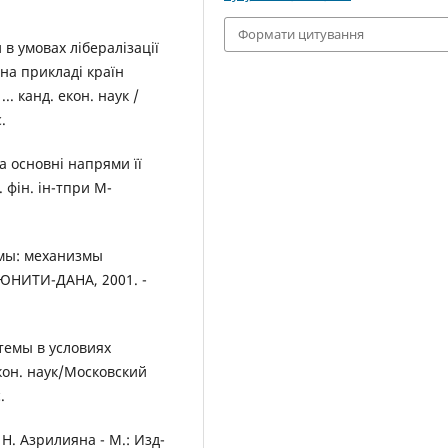
Формати цитування
 в умовах лібералізації
на прикладі країн
.. канд. екон. наук /
.
а основні напрями її
. фін. ін-тпри М-
емы: механизмы
 ЮНИТИ-ДАНА, 2001. -
темы в условиях
экон. наук/Московский
.
Н. Азрилияна - М.: Изд-