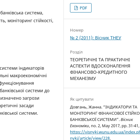
PDF
, банківська система,
ть, моніторинг стійкості,
Номер
№ 2 (2011): Вісник ТНЕУ
Розділ
ТЕОРЕТИЧНІ ТА ПРАКТИЧНІ
АСПЕКТИ ВДОСКОНАЛЕННЯ
системи індикаторів
ФІНАНСОВО-КРЕДИТНОГО
альні макроекономічні
МЕХАНІЗМУ
 функціонування
банківської системи до
 Визначено загрози
Як цитувати
оретичні засади
Довгань, Жанна. “ІНДИКАТОРИ ТА
ківської системи.
МОНІТОРИНГ ФІНАНСОВОЇ СТІЙКО
БАНКІВСЬКОЇ СИСТЕМИ”.
Вісник
Економіки
, no. 2, May 2017, pp. 31-41,
https://visnykj.wunu.edu.ua/index.p
nykj/article/view/228
.