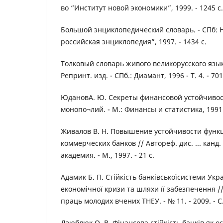
во “Институт новой экономики”, 1999. - 1245 с.
Большой энциклопедический словарь. - СПб: 
российская энциклопедия”, 1997. - 1434 с.
Толковый словарь живого великорусского языка:
Репринт. изд. - СПб.: Диамант, 1996 - Т. 4. - 701
ЮдановА. Ю. Секреты финансовой устойчиво
монопо¬лий. - М.: Финансы и статистика, 1991. 
Живалов В. Н. Повышение устойчивости фун
коммерческих банков // Автореф. дис. ... канд
академия. - М., 1997. - 21 с.
Адамик Б. П. Стійкість банківськоїсистеми Укр
економічної кризи та шляхи її забезпечення //
праць молодих вчених ТНЕУ. - № 11. - 2009. - С.
Дзюблюк О. В. Фінансова стійкість банків як 